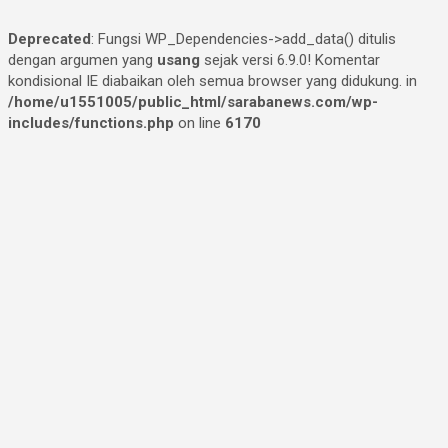
Deprecated
: Fungsi WP_Dependencies->add_data() ditulis
dengan argumen yang
usang
sejak versi 6.9.0! Komentar
kondisional IE diabaikan oleh semua browser yang didukung. in
/home/u1551005/public_html/sarabanews.com/wp-
includes/functions.php
on line
6170
Skip
to
content