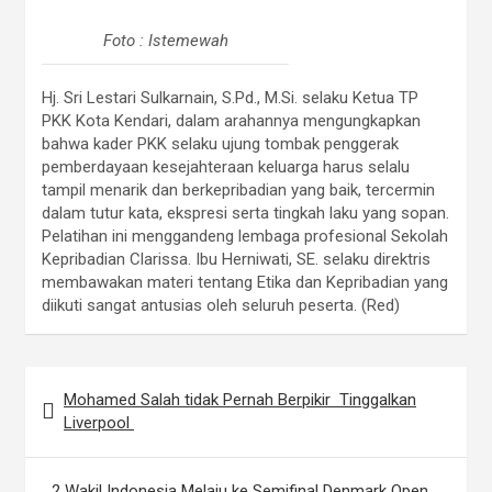
Foto : Istemewah
Hj. Sri Lestari Sulkarnain, S.Pd., M.Si. selaku Ketua TP
PKK Kota Kendari, dalam arahannya mengungkapkan
bahwa kader PKK selaku ujung tombak penggerak
pemberdayaan kesejahteraan keluarga harus selalu
tampil menarik dan berkepribadian yang baik, tercermin
dalam tutur kata, ekspresi serta tingkah laku yang sopan.
Pelatihan ini menggandeng lembaga profesional Sekolah
Kepribadian Clarissa. Ibu Herniwati, SE. selaku direktris
membawakan materi tentang Etika dan Kepribadian yang
diikuti sangat antusias oleh seluruh peserta. (Red)
Navigasi
Mohamed Salah tidak Pernah Berpikir Tinggalkan
pos
Liverpool
2 Wakil Indonesia Melaju ke Semifinal Denmark Open