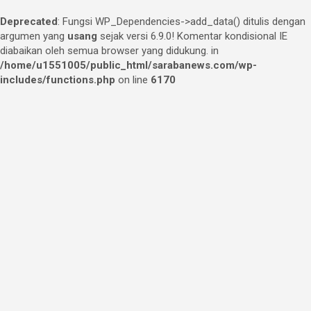
Deprecated
: Fungsi WP_Dependencies->add_data() ditulis dengan
argumen yang
usang
sejak versi 6.9.0! Komentar kondisional IE
diabaikan oleh semua browser yang didukung. in
/home/u1551005/public_html/sarabanews.com/wp-
includes/functions.php
on line
6170
Skip
to
content