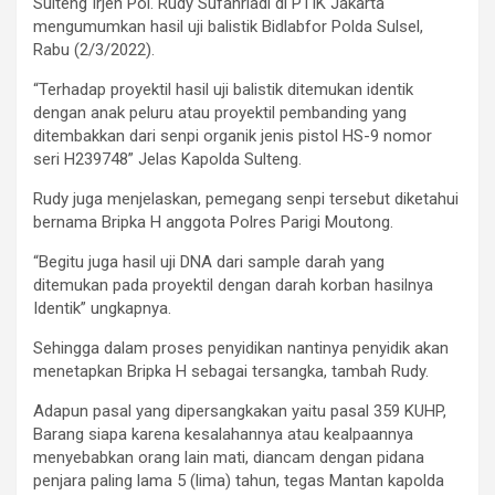
Sulteng Irjen Pol. Rudy Sufahriadi di PTIK Jakarta
mengumumkan hasil uji balistik Bidlabfor Polda Sulsel,
Rabu (2/3/2022).
“Terhadap proyektil hasil uji balistik ditemukan identik
dengan anak peluru atau proyektil pembanding yang
ditembakkan dari senpi organik jenis pistol HS-9 nomor
seri H239748” Jelas Kapolda Sulteng.
Rudy juga menjelaskan, pemegang senpi tersebut diketahui
bernama Bripka H anggota Polres Parigi Moutong.
“Begitu juga hasil uji DNA dari sample darah yang
ditemukan pada proyektil dengan darah korban hasilnya
Identik” ungkapnya.
Sehingga dalam proses penyidikan nantinya penyidik akan
menetapkan Bripka H sebagai tersangka, tambah Rudy.
Adapun pasal yang dipersangkakan yaitu pasal 359 KUHP,
Barang siapa karena kesalahannya atau kealpaannya
menyebabkan orang lain mati, diancam dengan pidana
penjara paling lama 5 (lima) tahun, tegas Mantan kapolda