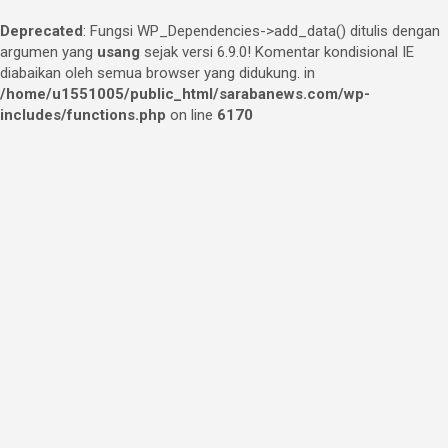
Deprecated
: Fungsi WP_Dependencies->add_data() ditulis dengan
argumen yang
usang
sejak versi 6.9.0! Komentar kondisional IE
diabaikan oleh semua browser yang didukung. in
/home/u1551005/public_html/sarabanews.com/wp-
includes/functions.php
on line
6170
Skip
to
content