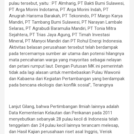
pulau tersebut, yaitu : PT Almharig, PT Bakti Bumi Sulawesi,
PT Arga Morini Indotama, PT Arga Morini Indah, PT
Anugrah Harisma Barakah, PT Tekonindo, PT Margo Karya
Mandiri, PT Tambang Bumi Sulawesi, PT Narayan Lambale
Selaras, PT Agrabudi Baramulia Mandiri, PT Tonia Mitra
Sejahtera, PT Trias Jaya Agung, PT Timah Investasi
Mineral, PT Manyoi Mandiri dan PT Rohul Energi Indonesia.
Aktivitas belasan perusahaan tersebut telah berdampak
pada tercemarnya sumber air utama dan potensi hilangnya
mata pencaharian warga yang mayoritas sebagai nelayan
dan petani rumput laut. Dengan Putusan MK ini pemerintah
tidak ada lagi alasan untuk membebaskan Pulau Wawonii
dan Kabaena dari Kegiatan Pertambangan yang berdampak
pada bencana ekologis dan konflik sosial”, Terangnya
Lanjut Gilang, bahwa Pertimbangan Ilmiah lainnya adalah
Data Kementerian Kelautan dan Perikanan pada 2011
menyebutkan sebanyak 28 pulau kecil di Indonesia telah
tenggelam dan 24 pulau kecil lainnya terancam melesap,
dan Hasil Kajian perusahaan riset asal Inggris, Verisk