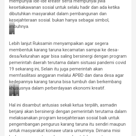
a
mempunyai ide-ide kreatif serta mempunyai jiwa
t
kesetiakawanan sosial untuk selalu hadir dan ada ketika
n
dibutuhkan masyarakat dalam pembangunan dan
y
kesejahteraan sosial. bukan hanya sebagai simbol,
a
R
imbuhnya.
a
k
F
y
o
Lebih lanjut Ruksamin menyampaikan agar segera
a
t
t
o
membentuk karang taruna kecamatan sampai ke desa-
B
:
desa/kelurahan agar bisa saling bersinergi dengan program
i
S
pemerintah daerah terutama dalam sistuasi pandemi covid
c
a
a
a
19 sekarang ini, Selain itu juga pemerintah akan
r
t
memfasilitasi anggaran melalui APBD dan dana desa agar
a
n
kedepannya karang taruna bisa tumbuh dan berkembang
y
khususnya dalam perberdayaan ekonomi kreatif.
a
R
F
F
a
o
o
k
Hal ini disambut antusias sekali ketua terpilih, asmadin
t
t
y
o
o
berjanji akan bersinergi dengan pemerintah terutama dalam
a
:
:
t
melaksanakan program kesejahteraan sosial baik untuk
S
S
B
pengembangan pengurus karang taruna itu sendiri maupun
a
a
i
a
a
untuk masyarakat konawe utara umumnya. Dimana misi
c
t
t