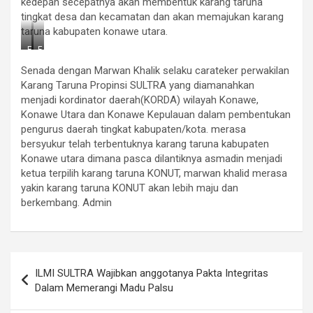
a
kedepan secepatnya akan membentuk karang taruna
n
n
r
tingkat desa dan kecamatan dan akan memajukan karang
y
y
a
taruna kabupaten konawe utara.
a
a
R
R
F
F
a
a
o
o
k
k
Senada dengan Marwan Khalik selaku carateker perwakilan
t
t
y
y
o
o
Karang Taruna Propinsi SULTRA yang diamanahkan
a
a
:
:
t
t
menjadi kordinator daerah(KORDA) wilayah Konawe,
S
S
B
B
Konawe Utara dan Konawe Kepulauan dalam pembentukan
a
a
i
i
a
a
pengurus daerah tingkat kabupaten/kota. merasa
c
c
t
t
a
a
bersyukur telah terbentuknya karang taruna kabupaten
n
n
r
r
Konawe utara dimana pasca dilantiknya asmadin menjadi
y
y
a
a
ketua terpilih karang taruna KONUT, marwan khalid merasa
a
a
R
R
yakin karang taruna KONUT akan lebih maju dan
a
a
berkembang. Admin
k
k
y
y
a
a
t
t
B
B
Navigasi
i
i
ILMI SULTRA Wajibkan anggotanya Pakta Integritas
c
c
pos
a
a
Dalam Memerangi Madu Palsu
r
r
a
a