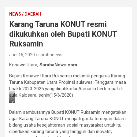
NEWS / DAERAH
Karang Taruna KONUT resmi
dikukuhkan oleh Bupati KONUT
Ruksamin
Juni 16, 2020
sarabanews
Konawe Utara,
SarabaNews.com
Bupati Konawe Utara Ruksamin melantik pengurus Karang
Taruna Kabupaten Utara Propinsi sulawesi Tenggara masa
bhakti 2020-2025 yang dinahkodai Asmadin bertempat di
aula Kalosara, senin(15/6/2020)
F
o
Dalam sambutannya Bupati KONUT Ruksamin mengatakan
t
o
agar Karang Taruna KONUT menjadi garda terdepan dalam
:
bidang usaha kesejahteraan sosial masyarakat untuk itu
S
diperlukan karang taruna yang tangguh dan inovatif,
a