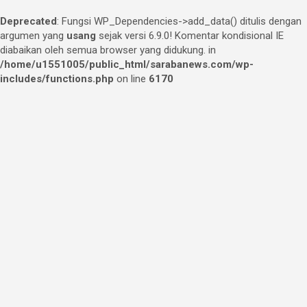
Deprecated
: Fungsi WP_Dependencies->add_data() ditulis dengan
argumen yang
usang
sejak versi 6.9.0! Komentar kondisional IE
diabaikan oleh semua browser yang didukung. in
/home/u1551005/public_html/sarabanews.com/wp-
includes/functions.php
on line
6170
Skip
to
content