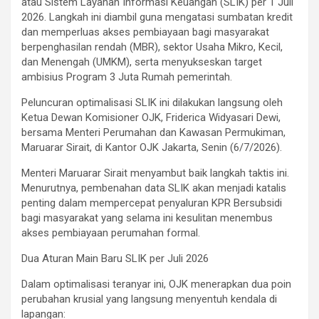
atau Sistem Layanan Informasi Keuangan (SLIK) per 1 Juli
2026. Langkah ini diambil guna mengatasi sumbatan kredit
dan memperluas akses pembiayaan bagi masyarakat
berpenghasilan rendah (MBR), sektor Usaha Mikro, Kecil,
dan Menengah (UMKM), serta menyukseskan target
ambisius Program 3 Juta Rumah pemerintah.
​Peluncuran optimalisasi SLIK ini dilakukan langsung oleh
Ketua Dewan Komisioner OJK, Friderica Widyasari Dewi,
bersama Menteri Perumahan dan Kawasan Permukiman,
Maruarar Sirait, di Kantor OJK Jakarta, Senin (6/7/2026).
​Menteri Maruarar Sirait menyambut baik langkah taktis ini.
Menurutnya, pembenahan data SLIK akan menjadi katalis
penting dalam mempercepat penyaluran KPR Bersubsidi
bagi masyarakat yang selama ini kesulitan menembus
akses pembiayaan perumahan formal.
​Dua Aturan Main Baru SLIK per Juli 2026
​Dalam optimalisasi teranyar ini, OJK menerapkan dua poin
perubahan krusial yang langsung menyentuh kendala di
lapangan: