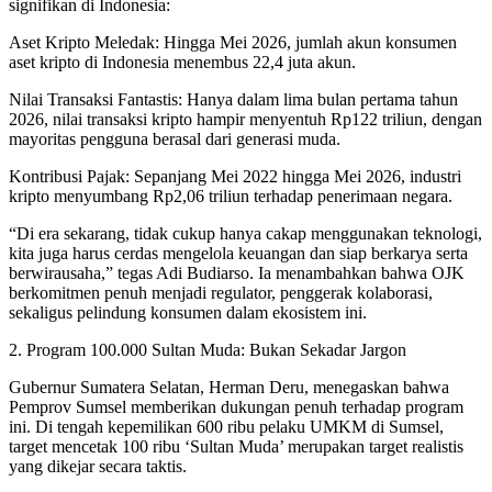
signifikan di Indonesia:
​Aset Kripto Meledak: Hingga Mei 2026, jumlah akun konsumen
aset kripto di Indonesia menembus 22,4 juta akun.
​Nilai Transaksi Fantastis: Hanya dalam lima bulan pertama tahun
2026, nilai transaksi kripto hampir menyentuh Rp122 triliun, dengan
mayoritas pengguna berasal dari generasi muda.
​Kontribusi Pajak: Sepanjang Mei 2022 hingga Mei 2026, industri
kripto menyumbang Rp2,06 triliun terhadap penerimaan negara.
​“Di era sekarang, tidak cukup hanya cakap menggunakan teknologi,
kita juga harus cerdas mengelola keuangan dan siap berkarya serta
berwirausaha,” tegas Adi Budiarso. Ia menambahkan bahwa OJK
berkomitmen penuh menjadi regulator, penggerak kolaborasi,
sekaligus pelindung konsumen dalam ekosistem ini.
​2. Program 100.000 Sultan Muda: Bukan Sekadar Jargon
​Gubernur Sumatera Selatan, Herman Deru, menegaskan bahwa
Pemprov Sumsel memberikan dukungan penuh terhadap program
ini. Di tengah kepemilikan 600 ribu pelaku UMKM di Sumsel,
target mencetak 100 ribu ‘Sultan Muda’ merupakan target realistis
yang dikejar secara taktis.