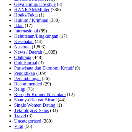
Gaya Hidup/Life style
(8)
HANKAM/Militer
(386)
Hoaks/Fakta
(1)
Hukum / Kriminal
(380)
Iklan
(17)
Internasional
(89)
Kehutanan/Lingkungan
(17)
Kesehatan
(44)
Nasional
(1,803)
News / Daerah
(1,035)
Olahraga
(448)
Opini/Jurnal
(3)
Pariwisata dan Ekonomi Kreatif
(9)
Pendidikan
(109)
Pertambangan
(26)
Recommended
(29)
Religi
(73)
Resep & Kuliner Nusantara
(12)
Saatnya Rakyat Bicara
(44)
Single Women Dating
(1)
Teknologi & Sains
(33)
Travel
(3)
Uncategorized
(389)
Viral
(56)