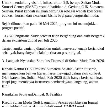
​Untuk mendukung visi ini, infrastruktur fisik berupa Sultan Muda
Sumsel Center (SMSC) resmi dihadirkan di Gedung OJK Sumatera
Selatan. Pusat kendali ini akan berfungsi sebagai wadah kolaborasi,
edukasi, kurasi, dan akselerasi bisnis bagi para pengusaha muda.
​Sejak diluncurkan pada 16 Mei 2025, program ini menunjukkan
progres positif:
​10.264 Pengusaha Muda tercatat telah bergabung dan aktif bergerak
dalam ekosistem digital per Juli 2026.
​Target jangka panjang diarahkan untuk menyerap tenaga kerja lokal
sebanyak-banyaknya melalui perluasan pasar digital.
​3. Langkah Nyata dan Stimulus Finansial di Sultan Muda Fair 2026
​Kepala Kantor OJK Provinsi Sumatera Selatan, Arifin Susanto,
menyampaikan bahwa literasi harus mewujud dalam aksi konkret.
Oleh karena itu, Sultan Muda Fair 2026 tidak hanya berisi seminar,
tetapi juga membawa instrumen pemberdayaan langsung, antara
lain:
Rangkaian ProgramDampak & Fasilitas
Kredit Sultan Muda (Soft Launching)Akses pembiayaan formal
yang inklusif, sehat, dan produktif untuk UMKM muda.