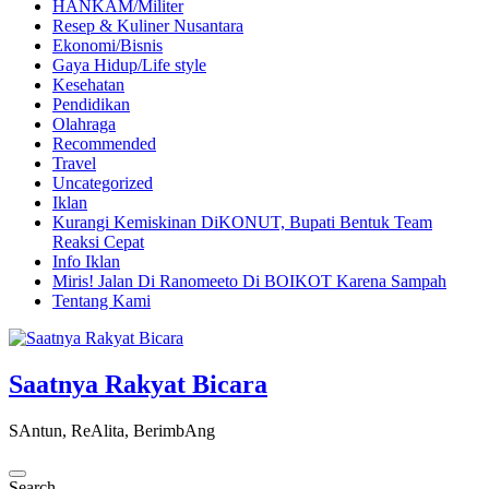
HANKAM/Militer
Resep & Kuliner Nusantara
Ekonomi/Bisnis
Gaya Hidup/Life style
Kesehatan
Pendidikan
Olahraga
Recommended
Travel
Uncategorized
Iklan
Kurangi Kemiskinan DiKONUT, Bupati Bentuk Team
Reaksi Cepat
Info Iklan
Miris! Jalan Di Ranomeeto Di BOIKOT Karena Sampah
Tentang Kami
Saatnya Rakyat Bicara
SAntun, ReAlita, BerimbAng
Search