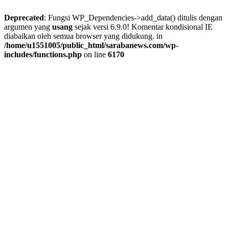
Deprecated
: Fungsi WP_Dependencies->add_data() ditulis dengan
argumen yang
usang
sejak versi 6.9.0! Komentar kondisional IE
diabaikan oleh semua browser yang didukung. in
/home/u1551005/public_html/sarabanews.com/wp-
includes/functions.php
on line
6170
Skip
to
content