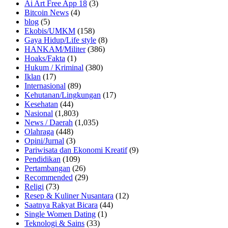
Ai Art Free App 18
(3)
Bitcoin News
(4)
blog
(5)
Ekobis/UMKM
(158)
Gaya Hidup/Life style
(8)
HANKAM/Militer
(386)
Hoaks/Fakta
(1)
Hukum / Kriminal
(380)
Iklan
(17)
Internasional
(89)
Kehutanan/Lingkungan
(17)
Kesehatan
(44)
Nasional
(1,803)
News / Daerah
(1,035)
Olahraga
(448)
Opini/Jurnal
(3)
Pariwisata dan Ekonomi Kreatif
(9)
Pendidikan
(109)
Pertambangan
(26)
Recommended
(29)
Religi
(73)
Resep & Kuliner Nusantara
(12)
Saatnya Rakyat Bicara
(44)
Single Women Dating
(1)
Teknologi & Sains
(33)