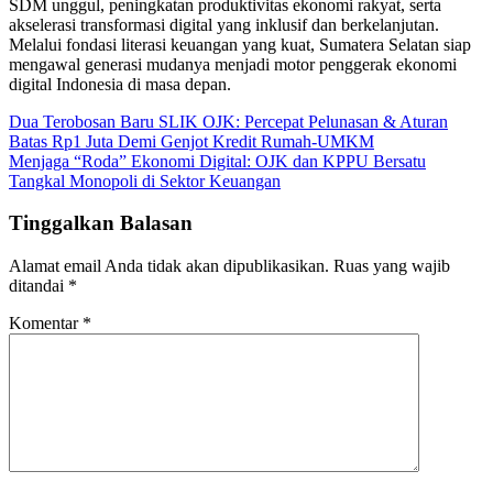
SDM unggul, peningkatan produktivitas ekonomi rakyat, serta
akselerasi transformasi digital yang inklusif dan berkelanjutan.
Melalui fondasi literasi keuangan yang kuat, Sumatera Selatan siap
mengawal generasi mudanya menjadi motor penggerak ekonomi
digital Indonesia di masa depan.
Navigasi
Dua Terobosan Baru SLIK OJK: Percepat Pelunasan & Aturan
Batas Rp1 Juta Demi Genjot Kredit Rumah-UMKM
pos
Menjaga “Roda” Ekonomi Digital: OJK dan KPPU Bersatu
Tangkal Monopoli di Sektor Keuangan
Tinggalkan Balasan
Alamat email Anda tidak akan dipublikasikan.
Ruas yang wajib
ditandai
*
Komentar
*