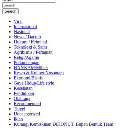
Search
Viral
Internasional
Nasional
News / Daerah
Hukum / Kriminal
Teknologi & Sains
Agribisnis / Pertanian
Religi/Agama
Pertambangan
HANKAM/Militer
Resep & Kuliner Nusantara
Ekonomi/Bisnis
Gaya Hidup/Life style
Kesehatan
Pendidikan
Olahraga
Recommended
Travel
Uncategorized
Iklan
Kurangi Kemiskinan DiKONUT, Bupati Bentuk Team