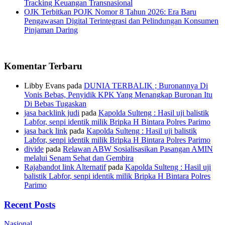
Tracking Keuangan Transnasional
OJK Terbitkan POJK Nomor 8 Tahun 2026: Era Baru
Pengawasan Digital Terintegrasi dan Pelindungan Konsumen
Pinjaman Daring
Komentar Terbaru
Libby Evans
pada
DUNIA TERBALIK ; Buronannya Di
Vonis Bebas, Penyidik KPK Yang Menangkap Buronan Itu
Di Bebas Tugaskan
jasa backlink judi
pada
Kapolda Sulteng : Hasil uji balistik
Labfor, senpi identik milik Bripka H Bintara Polres Parimo
jasa back link
pada
Kapolda Sulteng : Hasil uji balistik
Labfor, senpi identik milik Bripka H Bintara Polres Parimo
divide
pada
Relawan ABW Sosialisasikan Pasangan AMIN
melalui Senam Sehat dan Gembira
Rajabandot link Alternatif
pada
Kapolda Sulteng : Hasil uji
balistik Labfor, senpi identik milik Bripka H Bintara Polres
Parimo
Recent Posts
Nasional