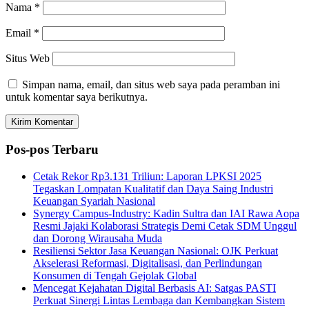
Nama
*
Email
*
Situs Web
Simpan nama, email, dan situs web saya pada peramban ini
untuk komentar saya berikutnya.
Pos-pos Terbaru
Cetak Rekor Rp3.131 Triliun: Laporan LPKSI 2025
Tegaskan Lompatan Kualitatif dan Daya Saing Industri
Keuangan Syariah Nasional
Synergy Campus-Industry: Kadin Sultra dan IAI Rawa Aopa
Resmi Jajaki Kolaborasi Strategis Demi Cetak SDM Unggul
dan Dorong Wirausaha Muda
Resiliensi Sektor Jasa Keuangan Nasional: OJK Perkuat
Akselerasi Reformasi, Digitalisasi, dan Perlindungan
Konsumen di Tengah Gejolak Global
Mencegat Kejahatan Digital Berbasis AI: Satgas PASTI
Perkuat Sinergi Lintas Lembaga dan Kembangkan Sistem