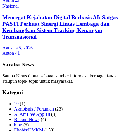
Anton 41
Nasional
Mencegat Kejahatan Digital Berbasis AI: Satgas
PASTI Perkuat Sinergi Lintas Lembaga dan
Kembangkan Sistem Tracking Keuangan
Transnasional
Agustus 5, 2026
Anton 41
Saraba News
Saraba News dibuat sebagai sumber informasi, berbagai isu-isu
ataupun topik-topik untuk masyarakat.
Kategori
19
(1)
Agribisnis / Pertanian
(23)
Ai Art Free App 18
(3)
Bitcoin News
(4)
blog
(5)
Ekobis/UMKM
(158)