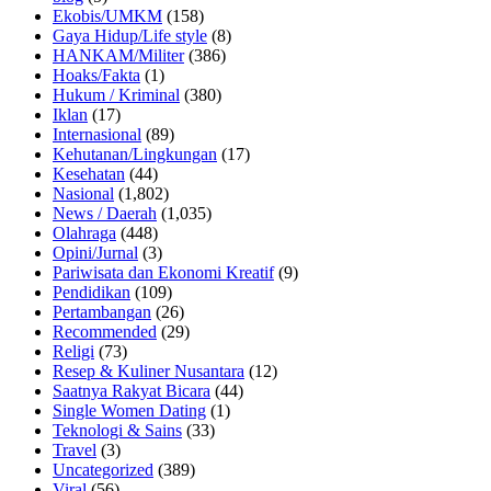
Ekobis/UMKM
(158)
Gaya Hidup/Life style
(8)
HANKAM/Militer
(386)
Hoaks/Fakta
(1)
Hukum / Kriminal
(380)
Iklan
(17)
Internasional
(89)
Kehutanan/Lingkungan
(17)
Kesehatan
(44)
Nasional
(1,802)
News / Daerah
(1,035)
Olahraga
(448)
Opini/Jurnal
(3)
Pariwisata dan Ekonomi Kreatif
(9)
Pendidikan
(109)
Pertambangan
(26)
Recommended
(29)
Religi
(73)
Resep & Kuliner Nusantara
(12)
Saatnya Rakyat Bicara
(44)
Single Women Dating
(1)
Teknologi & Sains
(33)
Travel
(3)
Uncategorized
(389)
Viral
(56)