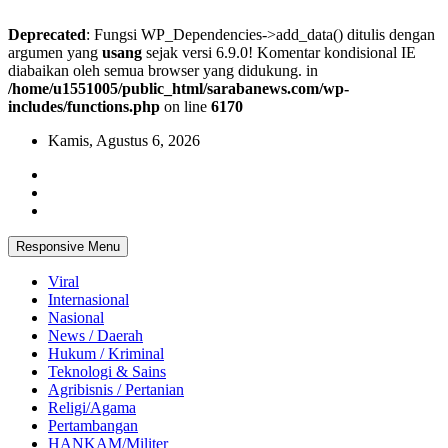
Deprecated
: Fungsi WP_Dependencies->add_data() ditulis dengan
argumen yang
usang
sejak versi 6.9.0! Komentar kondisional IE
diabaikan oleh semua browser yang didukung. in
/home/u1551005/public_html/sarabanews.com/wp-
includes/functions.php
on line
6170
Skip
Kamis, Agustus 6, 2026
to
content
Responsive Menu
Viral
Internasional
Nasional
News / Daerah
Hukum / Kriminal
Teknologi & Sains
Agribisnis / Pertanian
Religi/Agama
Pertambangan
HANKAM/Militer