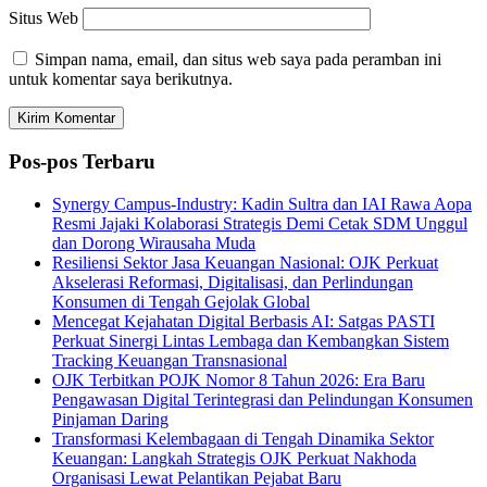
Situs Web
Simpan nama, email, dan situs web saya pada peramban ini
untuk komentar saya berikutnya.
Pos-pos Terbaru
Synergy Campus-Industry: Kadin Sultra dan IAI Rawa Aopa
Resmi Jajaki Kolaborasi Strategis Demi Cetak SDM Unggul
dan Dorong Wirausaha Muda
Resiliensi Sektor Jasa Keuangan Nasional: OJK Perkuat
Akselerasi Reformasi, Digitalisasi, dan Perlindungan
Konsumen di Tengah Gejolak Global
Mencegat Kejahatan Digital Berbasis AI: Satgas PASTI
Perkuat Sinergi Lintas Lembaga dan Kembangkan Sistem
Tracking Keuangan Transnasional
OJK Terbitkan POJK Nomor 8 Tahun 2026: Era Baru
Pengawasan Digital Terintegrasi dan Pelindungan Konsumen
Pinjaman Daring
Transformasi Kelembagaan di Tengah Dinamika Sektor
Keuangan: Langkah Strategis OJK Perkuat Nakhoda
Organisasi Lewat Pelantikan Pejabat Baru