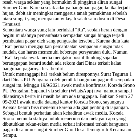
resah warga sekitar yang bermukim di pinggiran aliran sungai
Sumber Guo. Karena sejak adanya bangunan pagar, ketika terjadi
hujan, debit air meningkat menggerus tanah pemukiman sebelah
utara sungai yang merupakan wilayah salah satu dusun di Desa
Temuasri.
Sementara warga yang lain berinisial “Ra”, seolah heran dengan
begitu mudahnya pemanfaatan sempadan sungai hingga terjadi
pembuatan pagar oleh sang pengusaha tersebut. Karena dulu kata
“Ra” pernah mengajukan pemanfaatan sempadan sungai tidak
mudah, dan harus memenuhi beberapa persyaratan dulu. Namun
“Ra” kepada awak media mengaku positif thinking saja dan
beranggapan berarti sudah ada rekom dari Dinas terkait kalau
bangunan pagarnya bisa berdiri.
Untuk menanggapi hal terkait belum diresponnya Surat Teguran 1
dari Dinas PU Pengairan oleh pemilik bangunan pagar di sempadan
sungai itu. Minggu 19/9/2021 awak media konfirmasi Korsda Srono
PU Pengairan Supandi via seluler (WhatsApp) nya, namun sampai
dilansirnya berita ini masih belum ada tanggapan. Bahkan Senin 27-
09-2021 awak media datangi kantor Korsda Srono, sayangnya
Korsda belum bisa menemui karena ada giat penting di lapangan.
Sebagai bentuk perhatian akan kehadiran awak media, Korsda
Srono meminta stafnya untuk menerima dan melayani apa yang
dibutuhkan rekan-rekan media terkait informasi terkait bangunan
pagar di saluran sungai Sumber Guo Desa Temuguruh Kecamatan
Sempu.