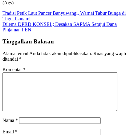
(Ags)
Navigasi
Tradisi Petik Laut Pancer Banyuwangi, Warnai Tabur Bunga di
Tugu Tsunami
pos
Dilema DPRD KONSEL; Desakan SAPMA Setujui Dana
Pinjaman PEN
Tinggalkan Balasan
Alamat email Anda tidak akan dipublikasikan.
Ruas yang wajib
ditandai
*
Komentar
*
Nama
*
Email
*