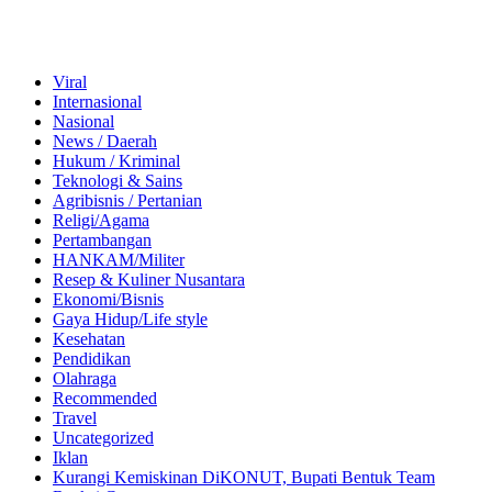
Viral
Internasional
Nasional
News / Daerah
Hukum / Kriminal
Teknologi & Sains
Agribisnis / Pertanian
Religi/Agama
Pertambangan
HANKAM/Militer
Resep & Kuliner Nusantara
Ekonomi/Bisnis
Gaya Hidup/Life style
Kesehatan
Pendidikan
Olahraga
Recommended
Travel
Uncategorized
Iklan
Kurangi Kemiskinan DiKONUT, Bupati Bentuk Team