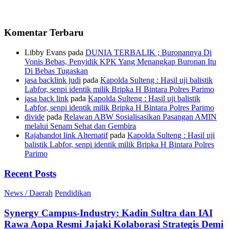
Komentar Terbaru
Libby Evans
pada
DUNIA TERBALIK ; Buronannya Di
Vonis Bebas, Penyidik KPK Yang Menangkap Buronan Itu
Di Bebas Tugaskan
jasa backlink judi
pada
Kapolda Sulteng : Hasil uji balistik
Labfor, senpi identik milik Bripka H Bintara Polres Parimo
jasa back link
pada
Kapolda Sulteng : Hasil uji balistik
Labfor, senpi identik milik Bripka H Bintara Polres Parimo
divide
pada
Relawan ABW Sosialisasikan Pasangan AMIN
melalui Senam Sehat dan Gembira
Rajabandot link Alternatif
pada
Kapolda Sulteng : Hasil uji
balistik Labfor, senpi identik milik Bripka H Bintara Polres
Parimo
Recent Posts
News / Daerah
Pendidikan
Synergy Campus-Industry: Kadin Sultra dan IAI
Rawa Aopa Resmi Jajaki Kolaborasi Strategis Demi