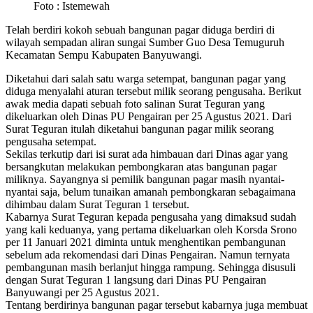
Foto : Istemewah
Telah berdiri kokoh sebuah bangunan pagar diduga berdiri di
wilayah sempadan aliran sungai Sumber Guo Desa Temuguruh
Kecamatan Sempu Kabupaten Banyuwangi.
Diketahui dari salah satu warga setempat, bangunan pagar yang
diduga menyalahi aturan tersebut milik seorang pengusaha. Berikut
awak media dapati sebuah foto salinan Surat Teguran yang
dikeluarkan oleh Dinas PU Pengairan per 25 Agustus 2021. Dari
Surat Teguran itulah diketahui bangunan pagar milik seorang
pengusaha setempat.
Sekilas terkutip dari isi surat ada himbauan dari Dinas agar yang
bersangkutan melakukan pembongkaran atas bangunan pagar
miliknya. Sayangnya si pemilik bangunan pagar masih nyantai-
nyantai saja, belum tunaikan amanah pembongkaran sebagaimana
dihimbau dalam Surat Teguran 1 tersebut.
Kabarnya Surat Teguran kepada pengusaha yang dimaksud sudah
yang kali keduanya, yang pertama dikeluarkan oleh Korsda Srono
per 11 Januari 2021 diminta untuk menghentikan pembangunan
sebelum ada rekomendasi dari Dinas Pengairan. Namun ternyata
pembangunan masih berlanjut hingga rampung. Sehingga disusuli
dengan Surat Teguran 1 langsung dari Dinas PU Pengairan
Banyuwangi per 25 Agustus 2021.
Tentang berdirinya bangunan pagar tersebut kabarnya juga membuat