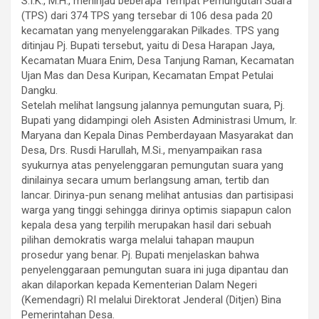
S.I.K., M.H., meninjau beberapa Tempat Pemungutan Suara
(TPS) dari 374 TPS yang tersebar di 106 desa pada 20
kecamatan yang menyelenggarakan Pilkades. TPS yang
ditinjau Pj. Bupati tersebut, yaitu di Desa Harapan Jaya,
Kecamatan Muara Enim, Desa Tanjung Raman, Kecamatan
Ujan Mas dan Desa Kuripan, Kecamatan Empat Petulai
Dangku.
Setelah melihat langsung jalannya pemungutan suara, Pj.
Bupati yang didampingi oleh Asisten Administrasi Umum, Ir.
Maryana dan Kepala Dinas Pemberdayaan Masyarakat dan
Desa, Drs. Rusdi Harullah, M.Si., menyampaikan rasa
syukurnya atas penyelenggaran pemungutan suara yang
dinilainya secara umum berlangsung aman, tertib dan
lancar. Dirinya-pun senang melihat antusias dan partisipasi
warga yang tinggi sehingga dirinya optimis siapapun calon
kepala desa yang terpilih merupakan hasil dari sebuah
pilihan demokratis warga melalui tahapan maupun
prosedur yang benar. Pj. Bupati menjelaskan bahwa
penyelenggaraan pemungutan suara ini juga dipantau dan
akan dilaporkan kepada Kementerian Dalam Negeri
(Kemendagri) RI melalui Direktorat Jenderal (Ditjen) Bina
Pemerintahan Desa.