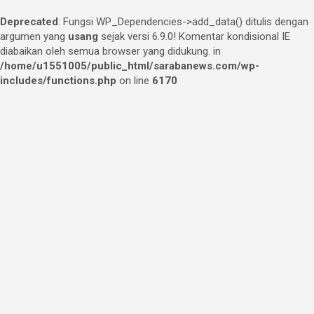
Deprecated
: Fungsi WP_Dependencies->add_data() ditulis dengan
argumen yang
usang
sejak versi 6.9.0! Komentar kondisional IE
diabaikan oleh semua browser yang didukung. in
/home/u1551005/public_html/sarabanews.com/wp-
includes/functions.php
on line
6170
Skip
to
content