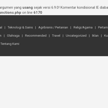
 argumen yang
usang
sejak versi 6.9.0! Komentar kondisional IE dia
nctions.php
on line
6170
al
Teknologi & Sains
Agribisnis / Pertanian
Religi/Agama
Perta
n
Olahraga
Recommended
Travel
Uncategorized
Iklan
Ku
Tentang Kami