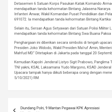
Detasemen 6 Satuan Korps Pasukan Katak Komando Armada 
mendapatkan tanda kehormatan Bintang Jalasena Nararya.
Infanteri Anwar, Wakil Komandan Pusat Pendidikan dan Pe
691072. Ia mendapatkan tanda kehormatan Bintang Kartika 
Selain itu, Sersan Agus Setyawan dari Satuan Polisi Milite
mendapatkan tanda kehormatan Bintang Swa Buana Paksa 
Penghargaan ini diberikan secara simbolis di tengah upacara
Presiden Joko Widodo, Wakil Presiden Ma’ruf Amin, Menter
Mahfud MD.” Ditetapkan di Jakarta pada tanggal 20 Septembe
Kemudian Kapolri Jenderal Listyo Sigit Prabowo, Panglima TN
TNI yakni, KSAL Laksamana Yudo Margono, KSAD Jenderal A
Upacara tampak hanya diikuti beberapa orang dengan menera
5/10/2021) RM.
Navigasi
Diundang Polri, 9 Mantan Pegawai KPK Apresiasi