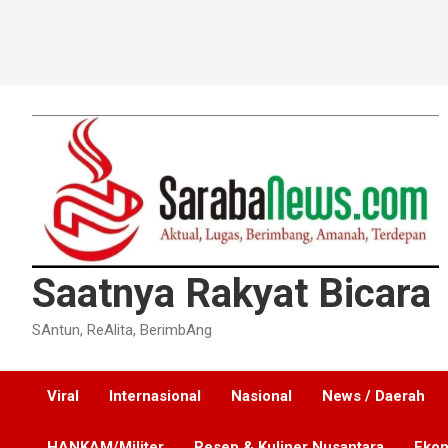
Saatnya Rakyat Bicara
SAntun, ReAlita, BerimbAng
Viral
Internasional
Nasional
News / Daerah
HANKAM/Militer
Resep & Kuliner Nusantara
Ekon