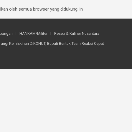
baikan oleh semua browser yang didukung. in
mbangan
HANKAM/Militer
Resep & Kuliner Nusantara
rangi Kemiskinan DiKONUT, Bupati Bentuk Team Reaksi Cepat