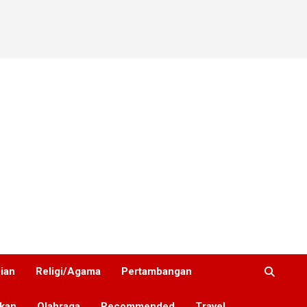
nian
Religi/Agama
Pertambangan
ikan
Olahraga
Recommended
Travel