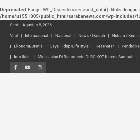
Deprecated
: Fungsi WP_Dependencies->add_data() ditulis dengan
/home/u1551005/public_html/sarabanews.com/wp-includes/fu
Skip
Sabtu, Agustus 8, 2026
to
content
Viral
Internasional
Nasional
News / Daerah
Hukum / Krimin
Ekonomi/Bisnis
Gaya Hidup/Life style
Kesehatan
Pendidika
Info Iklan
Miris! Jalan Di Ranomeeto Di BOIKOT Karena Sampah