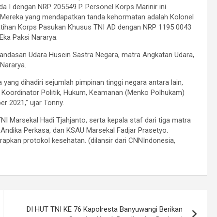
I dengan NRP 205549 P. Personel Korps Marinir ini
 Mereka yang mendapatkan tanda kehormatan adalah Kolonel
latihan Korps Pasukan Khusus TNI AD dengan NRP 1195 0043
Eka Paksi Nararya.
r Landasan Udara Husein Sastra Negara, matra Angkatan Udara,
Nararya.
 yang dihadiri sejumlah pimpinan tinggi negara antara lain,
i Koordinator Politik, Hukum, Keamanan (Menko Polhukam)
r 2021,” ujar Tonny.
I Marsekal Hadi Tjahjanto, serta kepala staf dari tiga matra
ndika Perkasa, dan KSAU Marsekal Fadjar Prasetyo.
pkan protokol kesehatan. (dilansir dari CNNIndonesia,
DI HUT TNI KE 76 Kapolresta Banyuwangi Berikan