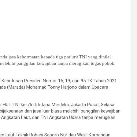
a jasa kehormatan kepada tiga prajurit TNI yang dinilai
melebihi panggilan kewajiban tanpa merugikan tugas pokok
am Keputusan Presiden Nomor 15, 19, dan 95 TK Tahun 2021
l Muda (Marsda) Mohamad Tonny Harjono dalam Upacara
UT TNI ke-76 di Istana Merdeka, Jakarta Pusat, Selasa
jaksanaan dan jasa luar biasa melebihi panggilan kewajiban
 Angkatan Laut, dan TNI Angkatan Udara tanpa merugikan
en Laut Teknik Rohani Saporo Nur dari Wakil Komandan