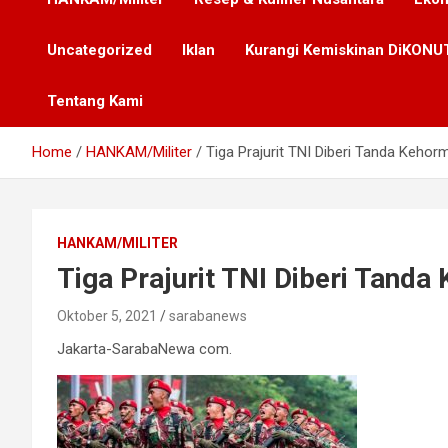
Uncategorized
Iklan
Kurangi Kemiskinan DiKONUT
Tentang Kami
Home
HANKAM/Militer
Tiga Prajurit TNI Diberi Tanda Keho
HANKAM/MILITER
Tiga Prajurit TNI Diberi Tand
Oktober 5, 2021
sarabanews
Jakarta-SarabaNewa com.