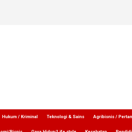
Hukum / Kriminal
Teknologi & Sains
Agribisnis / Perta
omi/Bisnis
Gaya Hidup/Life style
Kesehatan
Pendid