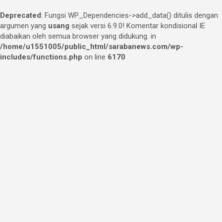
Deprecated
: Fungsi WP_Dependencies->add_data() ditulis dengan
argumen yang
usang
sejak versi 6.9.0! Komentar kondisional IE
diabaikan oleh semua browser yang didukung. in
/home/u1551005/public_html/sarabanews.com/wp-
includes/functions.php
on line
6170
Skip
to
content