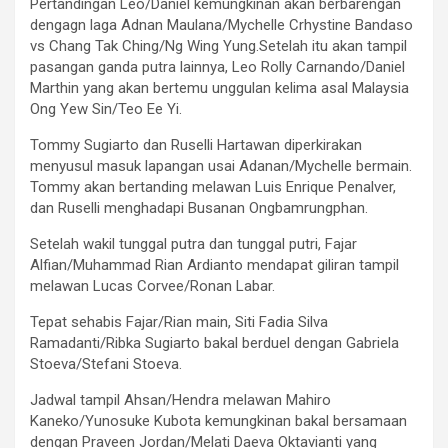
Pertandingan Leo/Daniel kemungkinan akan berbarengan
dengagn laga Adnan Maulana/Mychelle Crhystine Bandaso
vs Chang Tak Ching/Ng Wing Yung.Setelah itu akan tampil
pasangan ganda putra lainnya, Leo Rolly Carnando/Daniel
Marthin yang akan bertemu unggulan kelima asal Malaysia
Ong Yew Sin/Teo Ee Yi.
Tommy Sugiarto dan Ruselli Hartawan diperkirakan
menyusul masuk lapangan usai Adanan/Mychelle bermain.
Tommy akan bertanding melawan Luis Enrique Penalver,
dan Ruselli menghadapi Busanan Ongbamrungphan.
Setelah wakil tunggal putra dan tunggal putri, Fajar
Alfian/Muhammad Rian Ardianto mendapat giliran tampil
melawan Lucas Corvee/Ronan Labar.
Tepat sehabis Fajar/Rian main, Siti Fadia Silva
Ramadanti/Ribka Sugiarto bakal berduel dengan Gabriela
Stoeva/Stefani Stoeva.
Jadwal tampil Ahsan/Hendra melawan Mahiro
Kaneko/Yunosuke Kubota kemungkinan bakal bersamaan
dengan Praveen Jordan/Melati Daeva Oktavianti yang