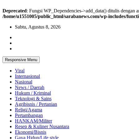
Deprecated
: Fungsi WP_Dependencies->add_data() ditulis dengan
/home/u1551005/public_html/sarabanews.com/wp-includes/funct
Skip
Sabtu, Agustus 8, 2026
to
content
Responsive Menu
Viral
Internasional
Nasional
News / Daerah
Hukum / Kriminal
Teknologi & Sains
Agribisnis / Pertanian
Religi/Agama
Pertambangan
HANKAM/Militer
Resep & Kuliner Nusantara
Ekonomi/Bisnis
Gaya Hidup/Life style