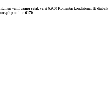
 argumen yang
usang
sejak versi 6.9.0! Komentar kondisional IE diaba
ions.php
on line
6170