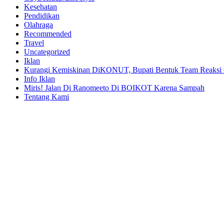
Kesehatan
Pendidikan
Olahraga
Recommended
Travel
Uncategorized
Iklan
Kurangi Kemiskinan DiKONUT, Bupati Bentuk Team Reaksi 
Info Iklan
Miris! Jalan Di Ranomeeto Di BOIKOT Karena Sampah
Tentang Kami