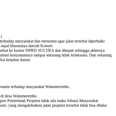
1)
hadap masyarakat dan menuntut agar jalan tersebut diperbaiki
 aspal khususnya daerah Konsel.
rsebut ke kantor DPRD SULTRA dan ditepati sehingga akhirnya
mun kenyataannya sampai sekarang tidak terlaksana. Dan sekarang
si berjalan damai.
ji manis terhadap masyarakat Watumerembe.
i di desa Watumerembe.
spon Pemerintah Propinsi tidak ada maka Alinasi Masyarakat
, yang mengakibatkan jalan propinsi tersebut tidak bisa dilalui