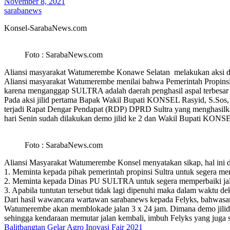
November 8, 2021
sarabanews
Konsel-SarabaNews.com
Foto : SarabaNews.com
Aliansi masyarakat Watumerembe Konawe Selatan melakukan aksi de
Aliansi masyarakat Watumerembe menilai bahwa Pemerintah Propinsi 
karena menganggap SULTRA adalah daerah penghasil aspal terbesar d
Pada aksi jilid pertama Bapak Wakil Bupati KONSEL Rasyid, S.Sos,
terjadi Rapat Dengar Pendapat (RDP) DPRD Sultra yang menghasilka
hari Senin sudah dilakukan demo jilid ke 2 dan Wakil Bupati KONSE
Foto : SarabaNews.com
Aliansi Masyarakat Watumerembe Konsel menyatakan sikap, hal ini di
1. Meminta kepada pihak pemerintah propinsi Sultra untuk segera me
2. Meminta kepada Dinas PU SULTRA untuk segera memperbaiki jal
3. Apabila tuntutan tersebut tidak lagi dipenuhi maka dalam waktu
Dari hasil wawancara wartawan sarabanews kepada Felyks, bahwasanya
Watumerembe akan memblokade jalan 3 x 24 jam. Dimana demo jilid 2 k
sehingga kendaraan memutar jalan kembali, imbuh Felyks yang juga 
Navigasi
Balitbangtan Gelar Agro Inovasi Fair 2021