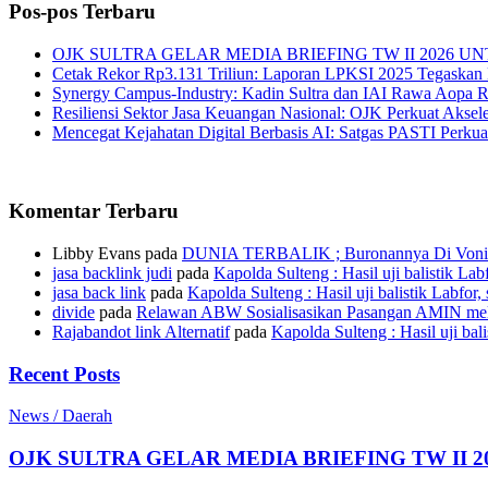
Pos-pos Terbaru
OJK SULTRA GELAR MEDIA BRIEFING TW II 2026
Cetak Rekor Rp3.131 Triliun: Laporan LPKSI 2025 Tegaskan L
Synergy Campus-Industry: Kadin Sultra dan IAI Rawa Aopa 
Resiliensi Sektor Jasa Keuangan Nasional: OJK Perkuat Aksele
Mencegat Kejahatan Digital Berbasis AI: Satgas PASTI Perku
Komentar Terbaru
Libby Evans
pada
DUNIA TERBALIK ; Buronannya Di Vonis 
jasa backlink judi
pada
Kapolda Sulteng : Hasil uji balistik Lab
jasa back link
pada
Kapolda Sulteng : Hasil uji balistik Labfor,
divide
pada
Relawan ABW Sosialisasikan Pasangan AMIN mel
Rajabandot link Alternatif
pada
Kapolda Sulteng : Hasil uji bal
Recent Posts
News / Daerah
OJK SULTRA GELAR MEDIA BRIEFING TW II