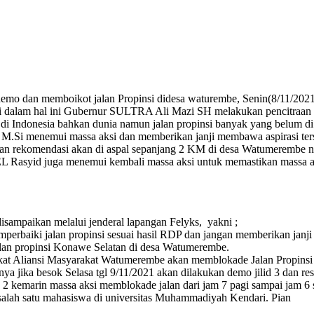
mo dan memboikot jalan Propinsi didesa waturembe, Senin(8/11/202
dalam hal ini Gubernur SULTRA Ali Mazi SH melakukan pencitraan ter
i Indonesia bahkan dunia namun jalan propinsi banyak yang belum di
 M.Si menemui massa aksi dan memberikan janji membawa aspirasi te
n rekomendasi akan di aspal sepanjang 2 KM di desa Watumerembe na
L Rasyid juga menemui kembali massa aksi untuk memastikan massa ak
sampaikan melalui jenderal lapangan Felyks, yakni ;
mperbaiki jalan propinsi sesuai hasil RDP dan jangan memberikan jan
an propinsi Konawe Selatan di desa Watumerembe.
 dekat Aliansi Masyarakat Watumerembe akan memblokade Jalan Propins
 jika besok Selasa tgl 9/11/2021 akan dilakukan demo jilid 3 dan re
emarin massa aksi memblokade jalan dari jam 7 pagi sampai jam 6 sore
salah satu mahasiswa di universitas Muhammadiyah Kendari. Pian