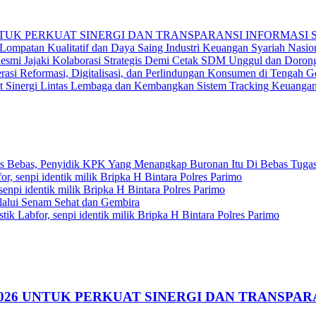
 UNTUK PERKUAT SINERGI DAN TRANSPARANSI INFORMAS
ompatan Kualitatif dan Daya Saing Industri Keuangan Syariah Nasio
Resmi Jajaki Kolaborasi Strategis Demi Cetak SDM Unggul dan Doro
rasi Reformasi, Digitalisasi, dan Perlindungan Konsumen di Tengah G
at Sinergi Lintas Lembaga dan Kembangkan Sistem Tracking Keuangan
Bebas, Penyidik KPK Yang Menangkap Buronan Itu Di Bebas Tuga
for, senpi identik milik Bripka H Bintara Polres Parimo
 senpi identik milik Bripka H Bintara Polres Parimo
alui Senam Sehat dan Gembira
istik Labfor, senpi identik milik Bripka H Bintara Polres Parimo
 2026 UNTUK PERKUAT SINERGI DAN TRANSPA