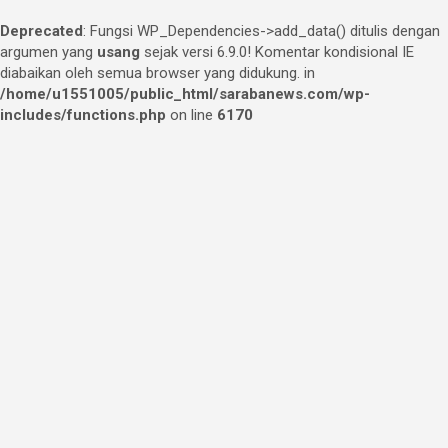
Deprecated
: Fungsi WP_Dependencies->add_data() ditulis dengan
argumen yang
usang
sejak versi 6.9.0! Komentar kondisional IE
diabaikan oleh semua browser yang didukung. in
/home/u1551005/public_html/sarabanews.com/wp-
includes/functions.php
on line
6170
Skip
to
content