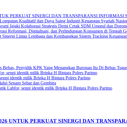
 UNTUK PERKUAT SINERGI DAN TRANSPARANSI INFORMAS
ompatan Kualitatif dan Daya Saing Industri Keuangan Syariah Nasio
Resmi Jajaki Kolaborasi Strategis Demi Cetak SDM Unggul dan Doro
rasi Reformasi, Digitalisasi, dan Perlindungan Konsumen di Tengah G
at Sinergi Lintas Lembaga dan Kembangkan Sistem Tracking Keuangan
Bebas, Penyidik KPK Yang Menangkap Buronan Itu Di Bebas Tuga
for, senpi identik milik Bripka H Bintara Polres Parimo
 senpi identik milik Bripka H Bintara Polres Parimo
alui Senam Sehat dan Gembira
istik Labfor, senpi identik milik Bripka H Bintara Polres Parimo
 2026 UNTUK PERKUAT SINERGI DAN TRANSPA