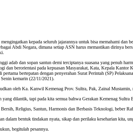
engingatkan kepada seluruh jajarannya untuk bisa memahami dan b
sebagai Abdi Negara, dimana setiap ASN harus memastikan dirinya bersih
ki.
ggi adab dan sopan santun demi terciptanya suasana yang penuh harmon
ogi dan berorientasi pada kepuasan Masyarakat, Kata, Kepala Kantor
 pertama bertepatan dengan penyerahan Surat Perintah (SP) Pelaksana
Senin kemarin (22/11/2021).
udkan oleh Ka. Kanwil Kemenag Prov. Sultra, Pak, Zainal Mustamin,
 yang dilantik, tapi pada kita semua bahwa Gerakan Kemenag Sultra B
i Bersih, Religius, Santun, Harmonis dan Berbasis Teknologi, beber R
n dalam bentuk tindakan nyata, sikap dan perilaku keseharian kita, u
 rukun, begitulah pesannya.