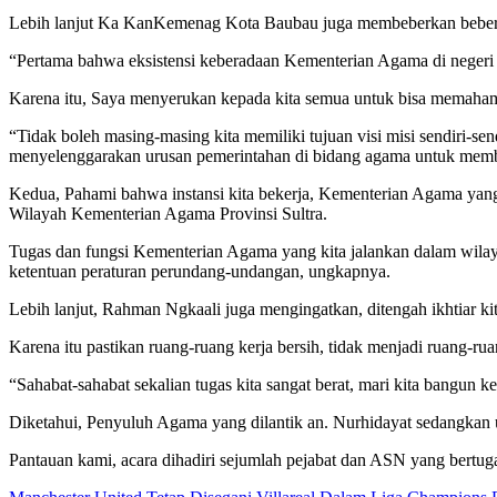
Lebih lanjut Ka KanKemenag Kota Baubau juga membeberkan beberapa
“Pertama bahwa eksistensi keberadaan Kementerian Agama di negeri kit
Karena itu, Saya menyerukan kepada kita semua untuk bisa memahami 
“Tidak boleh masing-masing kita memiliki tujuan visi misi sendiri-se
menyelenggarakan urusan pemerintahan di bidang agama untuk memba
Kedua, Pahami bahwa instansi kita bekerja, Kementerian Agama yan
Wilayah Kementerian Agama Provinsi Sultra.
Tugas dan fungsi Kementerian Agama yang kita jalankan dalam wila
ketentuan peraturan perundang-undangan, ungkapnya.
Lebih lanjut, Rahman Ngkaali juga mengingatkan, ditengah ikhtiar k
Karena itu pastikan ruang-ruang kerja bersih, tidak menjadi ruang-r
“Sahabat-sahabat sekalian tugas kita sangat berat, mari kita bangun k
Diketahui, Penyuluh Agama yang dilantik an. Nurhidayat sedangkan 
Pantauan kami, acara dihadiri sejumlah pejabat dan ASN yang be