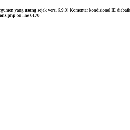
 argumen yang
usang
sejak versi 6.9.0! Komentar kondisional IE diaba
ions.php
on line
6170