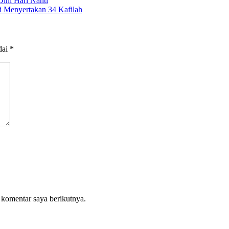
ini Hari Nanti
i Menyertakan 34 Kafilah
dai
*
 komentar saya berikutnya.