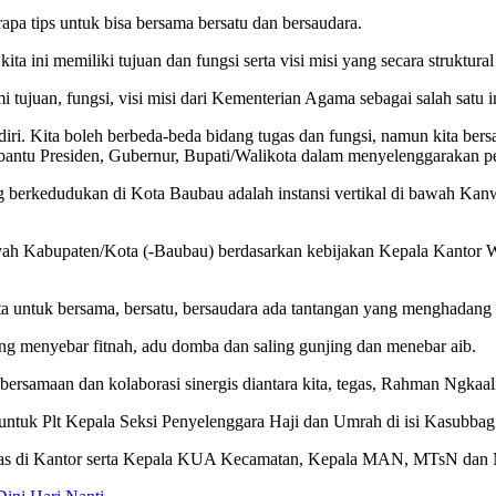
 tips untuk bisa bersama bersatu dan bersaudara.
a ini memiliki tujuan dan fungsi serta visi misi yang secara struktural
tujuan, fungsi, visi misi dari Kementerian Agama sebagai salah satu i
ndiri. Kita boleh berbeda-beda bidang tugas dan fungsi, namun kita ber
ntu Presiden, Gubernur, Bupati/Walikota dalam menyelenggarakan pem
g berkedudukan di Kota Baubau adalah instansi vertikal di bawah Ka
yah Kabupaten/Kota (-Baubau) berdasarkan kebijakan Kepala Kantor 
ita untuk bersama, bersatu, bersaudara ada tantangan yang menghadang 
uang menyebar fitnah, adu domba dan saling gunjing dan menebar aib.
ebersamaan dan kolaborasi sinergis diantara kita, tegas, Rahman Ngkaal
untuk Plt Kepala Seksi Penyelenggara Haji dan Umrah di isi Kasubba
rtugas di Kantor serta Kepala KUA Kecamatan, Kepala MAN, MTsN dan