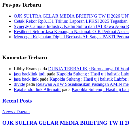
Pos-pos Terbaru
OJK SULTRA GELAR MEDIA BRIEFING TW II 2026
Cetak Rekor Rp3.131 Triliun: Laporan LPKSI 2025 Tegaskan L
Synergy Campus-Industry: Kadin Sultra dan IAI Rawa Aopa 
Resiliensi Sektor Jasa Keuangan Nasional: OJK Perkuat Aksele
Mencegat Kejahatan Digital Berbasis AI: Satgas PASTI Perku
Komentar Terbaru
Libby Evans
pada
DUNIA TERBALIK ; Buronannya Di Vonis 
jasa backlink judi
pada
Kapolda Sulteng : Hasil uji balistik Lab
jasa back link
pada
Kapolda Sulteng : Hasil uji balistik Labfor,
divide
pada
Relawan ABW Sosialisasikan Pasangan AMIN mel
Rajabandot link Alternatif
pada
Kapolda Sulteng : Hasil uji bal
Recent Posts
News / Daerah
OJK SULTRA GELAR MEDIA BRIEFING TW II