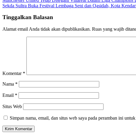
Navigasi
Manchester United Tetap Disegani Villareal Dalam Liga Champions D
Sekda Sultra Buka Festival Lembaga Seni dan Qasidah, Kota Kendar
pos
Tinggalkan Balasan
Alamat email Anda tidak akan dipublikasikan.
Ruas yang wajib ditan
Komentar
*
Nama
*
Email
*
Situs Web
Simpan nama, email, dan situs web saya pada peramban ini untuk