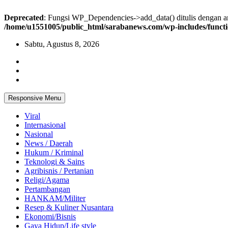
Deprecated
: Fungsi WP_Dependencies->add_data() ditulis dengan
/home/u1551005/public_html/sarabanews.com/wp-includes/funct
Skip
Sabtu, Agustus 8, 2026
to
content
Responsive Menu
Viral
Internasional
Nasional
News / Daerah
Hukum / Kriminal
Teknologi & Sains
Agribisnis / Pertanian
Religi/Agama
Pertambangan
HANKAM/Militer
Resep & Kuliner Nusantara
Ekonomi/Bisnis
Gaya Hidup/Life style