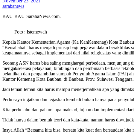
November 23, 2021
sarabanews
BAU-BAU-SarabaNews.com.
Foto : Istemewah
Kepala Kantor Kementerian Agama (Ka KanKemenag) Kota Baubau m
“Bersahabat” harus menjadi prinsip bagi pegawai dalam beraktifitas 
keagamaannya sebagai implementasi dari nilai religiusitas yang dimili
Seorang ASN harus bisa saling menghargai perbedaan, menjunjung tin
mengakselerasi pelayanan, bimbingan dan pembinaan berbasis teknol
pelantikan dan pengambilan sumpah Penyuluh Agama Islam (PAI) ahli
Kantor Kemenag Kota Baubau, di Baubau, Prov. Sulawesi Tenggara, 
Jadi teman-teman kita harus mampu menerjemahkan apa yang dimaks
Perlu saya ingatkan dan tegaskan kembali bukan hanya pada penyuluh
Kita perlu tahu dan pahami apa maksud, tujuan dan implementasi dar
Tidak hanya dalam bentuk teori dan kata-kata, namun harus diwujudka
Insya Allah “Bersama kita bisa, bersatu kita kuat dan bersaudara kita