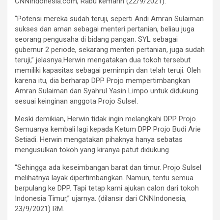
CNNIndonesia.com, Rabu kemarin (22/9/2021).
“Potensi mereka sudah teruji, seperti Andi Amran Sulaiman
sukses dan aman sebagai menteri pertanian, beliau juga
seorang pengusaha di bidang pangan. SYL sebagai
gubernur 2 periode, sekarang menteri pertanian, juga sudah
teruji,” jelasnya.Herwin mengatakan dua tokoh tersebut
memiliki kapasitas sebagai pemimpin dan telah teruji. Oleh
karena itu, dia berharap DPP Projo mempertimbangkan
Amran Sulaiman dan Syahrul Yasin Limpo untuk didukung
sesuai keinginan anggota Projo Sulsel.
Meski demikian, Herwin tidak ingin melangkahi DPP Projo.
Semuanya kembali lagi kepada Ketum DPP Projo Budi Arie
Setiadi. Herwin mengatakan pihaknya hanya sebatas
mengusulkan tokoh yang kiranya patut didukung.
“Sehingga ada keseimbangan barat dan timur. Projo Sulsel
melihatnya layak dipertimbangkan. Namun, tentu semua
berpulang ke DPP. Tapi tetap kami ajukan calon dari tokoh
Indonesia Timur,” ujarnya. (dilansir dari CNNIndonesia,
23/9/2021) RM.