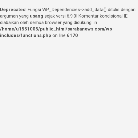
Deprecated
: Fungsi WP_Dependencies->add_data() ditulis dengan
argumen yang
usang
sejak versi 6.9.0! Komentar kondisional IE
diabaikan oleh semua browser yang didukung. in
/home/u1551005/public_html/sarabanews.com/wp-
includes/functions.php
on line
6170
Skip
to
content