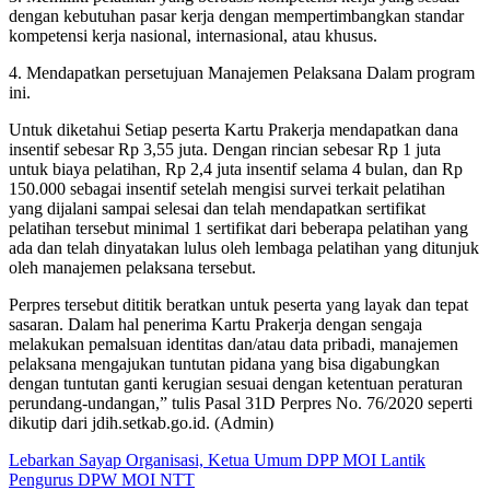
dengan kebutuhan pasar kerja dengan mempertimbangkan standar
kompetensi kerja nasional, internasional, atau khusus.
4. Mendapatkan persetujuan Manajemen Pelaksana Dalam program
ini.
Untuk diketahui Setiap peserta Kartu Prakerja mendapatkan dana
insentif sebesar Rp 3,55 juta. Dengan rincian sebesar Rp 1 juta
untuk biaya pelatihan, Rp 2,4 juta insentif selama 4 bulan, dan Rp
150.000 sebagai insentif setelah mengisi survei terkait pelatihan
yang dijalani sampai selesai dan telah mendapatkan sertifikat
pelatihan tersebut minimal 1 sertifikat dari beberapa pelatihan yang
ada dan telah dinyatakan lulus oleh lembaga pelatihan yang ditunjuk
oleh manajemen pelaksana tersebut.
Perpres tersebut dititik beratkan untuk peserta yang layak dan tepat
sasaran. Dalam hal penerima Kartu Prakerja dengan sengaja
melakukan pemalsuan identitas dan/atau data pribadi, manajemen
pelaksana mengajukan tuntutan pidana yang bisa digabungkan
dengan tuntutan ganti kerugian sesuai dengan ketentuan peraturan
perundang-undangan,” tulis Pasal 31D Perpres No. 76/2020 seperti
dikutip dari jdih.setkab.go.id. (Admin)
Navigasi
Lebarkan Sayap Organisasi, Ketua Umum DPP MOI Lantik
Pengurus DPW MOI NTT