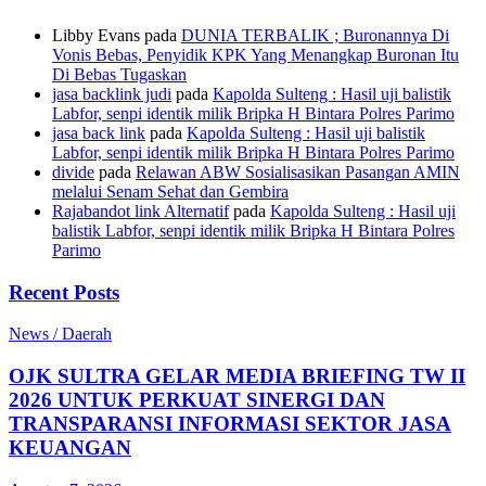
Libby Evans
pada
DUNIA TERBALIK ; Buronannya Di
Vonis Bebas, Penyidik KPK Yang Menangkap Buronan Itu
Di Bebas Tugaskan
jasa backlink judi
pada
Kapolda Sulteng : Hasil uji balistik
Labfor, senpi identik milik Bripka H Bintara Polres Parimo
jasa back link
pada
Kapolda Sulteng : Hasil uji balistik
Labfor, senpi identik milik Bripka H Bintara Polres Parimo
divide
pada
Relawan ABW Sosialisasikan Pasangan AMIN
melalui Senam Sehat dan Gembira
Rajabandot link Alternatif
pada
Kapolda Sulteng : Hasil uji
balistik Labfor, senpi identik milik Bripka H Bintara Polres
Parimo
Recent Posts
News / Daerah
OJK SULTRA GELAR MEDIA BRIEFING TW II
2026 UNTUK PERKUAT SINERGI DAN
TRANSPARANSI INFORMASI SEKTOR JASA
KEUANGAN