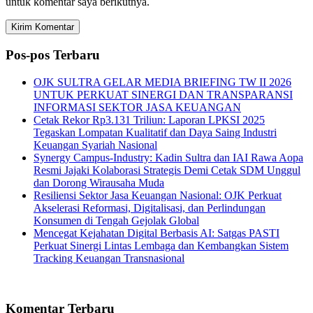
untuk komentar saya berikutnya.
Pos-pos Terbaru
OJK SULTRA GELAR MEDIA BRIEFING TW II 2026
UNTUK PERKUAT SINERGI DAN TRANSPARANSI
INFORMASI SEKTOR JASA KEUANGAN
Cetak Rekor Rp3.131 Triliun: Laporan LPKSI 2025
Tegaskan Lompatan Kualitatif dan Daya Saing Industri
Keuangan Syariah Nasional
Synergy Campus-Industry: Kadin Sultra dan IAI Rawa Aopa
Resmi Jajaki Kolaborasi Strategis Demi Cetak SDM Unggul
dan Dorong Wirausaha Muda
Resiliensi Sektor Jasa Keuangan Nasional: OJK Perkuat
Akselerasi Reformasi, Digitalisasi, dan Perlindungan
Konsumen di Tengah Gejolak Global
Mencegat Kejahatan Digital Berbasis AI: Satgas PASTI
Perkuat Sinergi Lintas Lembaga dan Kembangkan Sistem
Tracking Keuangan Transnasional
Komentar Terbaru