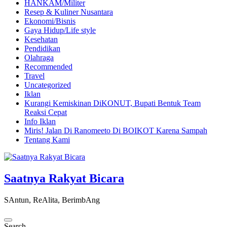
HANKAM/Militer
Resep & Kuliner Nusantara
Ekonomi/Bisnis
Gaya Hidup/Life style
Kesehatan
Pendidikan
Olahraga
Recommended
Travel
Uncategorized
Iklan
Kurangi Kemiskinan DiKONUT, Bupati Bentuk Team
Reaksi Cepat
Info Iklan
Miris! Jalan Di Ranomeeto Di BOIKOT Karena Sampah
Tentang Kami
Saatnya Rakyat Bicara
SAntun, ReAlita, BerimbAng
Search