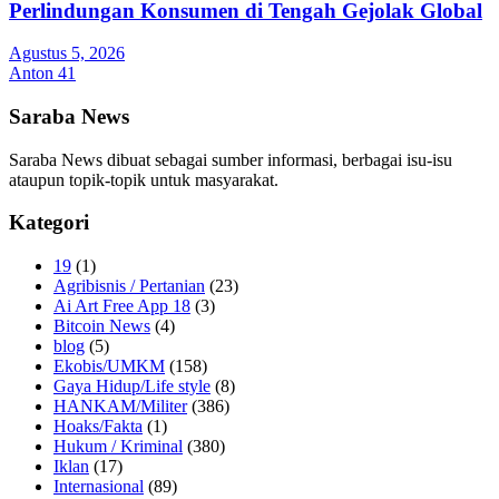
Perlindungan Konsumen di Tengah Gejolak Global
Agustus 5, 2026
Anton 41
Saraba News
Saraba News dibuat sebagai sumber informasi, berbagai isu-isu
ataupun topik-topik untuk masyarakat.
Kategori
19
(1)
Agribisnis / Pertanian
(23)
Ai Art Free App 18
(3)
Bitcoin News
(4)
blog
(5)
Ekobis/UMKM
(158)
Gaya Hidup/Life style
(8)
HANKAM/Militer
(386)
Hoaks/Fakta
(1)
Hukum / Kriminal
(380)
Iklan
(17)
Internasional
(89)