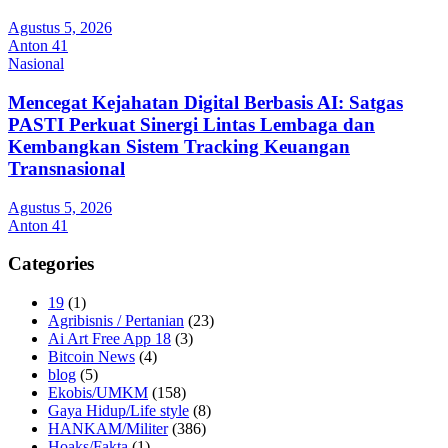
Agustus 5, 2026
Anton 41
Nasional
Mencegat Kejahatan Digital Berbasis AI: Satgas
PASTI Perkuat Sinergi Lintas Lembaga dan
Kembangkan Sistem Tracking Keuangan
Transnasional
Agustus 5, 2026
Anton 41
Categories
19
(1)
Agribisnis / Pertanian
(23)
Ai Art Free App 18
(3)
Bitcoin News
(4)
blog
(5)
Ekobis/UMKM
(158)
Gaya Hidup/Life style
(8)
HANKAM/Militer
(386)
Hoaks/Fakta
(1)