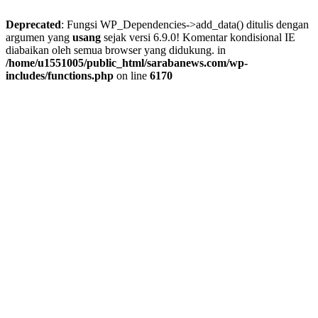
Deprecated
: Fungsi WP_Dependencies->add_data() ditulis dengan
argumen yang
usang
sejak versi 6.9.0! Komentar kondisional IE
diabaikan oleh semua browser yang didukung. in
/home/u1551005/public_html/sarabanews.com/wp-
includes/functions.php
on line
6170
Skip
to
content