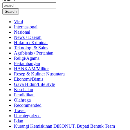
Search
Viral
Internasional
Nasional
News / Daerah
Hukum / Kriminal
Teknologi & Sains
Agribisnis / Pertanian
Religi/Agama
Pertambangan
HANKAM/Militer
Resep & Kuliner Nusantara
Ekonomi/Bisnis
Gaya Hidup/Life style
Kesehatan
Pendidikan
Olahraga
Recommended
Travel
Uncategorized
Iklan
Kurangi Kemiskinan DiKONUT, Bupati Bentuk Team