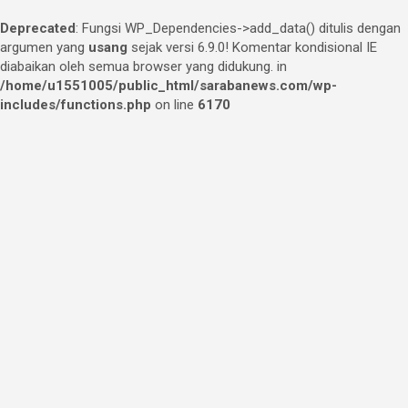
Deprecated
: Fungsi WP_Dependencies->add_data() ditulis dengan
argumen yang
usang
sejak versi 6.9.0! Komentar kondisional IE
diabaikan oleh semua browser yang didukung. in
/home/u1551005/public_html/sarabanews.com/wp-
includes/functions.php
on line
6170
Skip
to
content