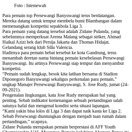
Foto : Istemewah
Para pemain top Persewangi Banyuwangi terus berdatangan.
Mereka datang untuk tempur membela bumi Blambangan dalam
memenangkan kompetisi sepakbola Liga 3.
Para pemain yang datang tersebut adalah Zidane Pulanda, yang
sebelumnya memperkuat Arema Malang sebagai striker, Ahmad
Haikal Azizi bek dari Persija Jakarta dan Thomas Hidajat,
Gelandang serang klub Silla Valencia.
Hadirnya para pemain hebat tersebut ke kota Gandrung, terus
menambah deretan nama bintang pemain kesebelasan Persewangi
Banyuwangi. Itu artinya Persewangi siap tempur dan menyambut
kompetisi.
“Pemain sudah lengkap, besok kita latihan bersama di Stadion
Diponegoro Banyuwangi sekaligus perkenalan para pemain,”
ungkap Manajer Persewangi Banyuwangi, S. Jose Rudy, jumat (24-
09-2021).
Pengenalan lingkungan, kata Jose Rudy merupakan hal yang
penting. Sebab indikator kemenangan sebuah pertandingan salah
satunya hafal dan mengenal kondisi serta situasi lapangan.
“Kami yakin bisa lolos di Liga 3 dan dapat naik kasta ke Liga 2.
Sebab Persewangi diuntungkan dengan menjadi tuan rumah dalam
pertandingan,” ucapnya.
Zidane Pulanda merupakan pemain berprestasi di AFF Youth