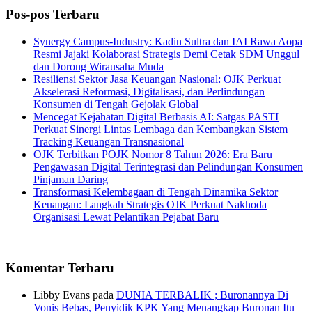
Pos-pos Terbaru
Synergy Campus-Industry: Kadin Sultra dan IAI Rawa Aopa
Resmi Jajaki Kolaborasi Strategis Demi Cetak SDM Unggul
dan Dorong Wirausaha Muda
Resiliensi Sektor Jasa Keuangan Nasional: OJK Perkuat
Akselerasi Reformasi, Digitalisasi, dan Perlindungan
Konsumen di Tengah Gejolak Global
Mencegat Kejahatan Digital Berbasis AI: Satgas PASTI
Perkuat Sinergi Lintas Lembaga dan Kembangkan Sistem
Tracking Keuangan Transnasional
OJK Terbitkan POJK Nomor 8 Tahun 2026: Era Baru
Pengawasan Digital Terintegrasi dan Pelindungan Konsumen
Pinjaman Daring
Transformasi Kelembagaan di Tengah Dinamika Sektor
Keuangan: Langkah Strategis OJK Perkuat Nakhoda
Organisasi Lewat Pelantikan Pejabat Baru
Komentar Terbaru
Libby Evans
pada
DUNIA TERBALIK ; Buronannya Di
Vonis Bebas, Penyidik KPK Yang Menangkap Buronan Itu