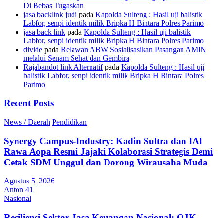
Di Bebas Tugaskan
jasa backlink judi
pada
Kapolda Sulteng : Hasil uji balistik
Labfor, senpi identik milik Bripka H Bintara Polres Parimo
jasa back link
pada
Kapolda Sulteng : Hasil uji balistik
Labfor, senpi identik milik Bripka H Bintara Polres Parimo
divide
pada
Relawan ABW Sosialisasikan Pasangan AMIN
melalui Senam Sehat dan Gembira
Rajabandot link Alternatif
pada
Kapolda Sulteng : Hasil uji
balistik Labfor, senpi identik milik Bripka H Bintara Polres
Parimo
Recent Posts
News / Daerah
Pendidikan
Synergy Campus-Industry: Kadin Sultra dan IAI
Rawa Aopa Resmi Jajaki Kolaborasi Strategis Demi
Cetak SDM Unggul dan Dorong Wirausaha Muda
Agustus 5, 2026
Anton 41
Nasional
Resiliensi Sektor Jasa Keuangan Nasional: OJK