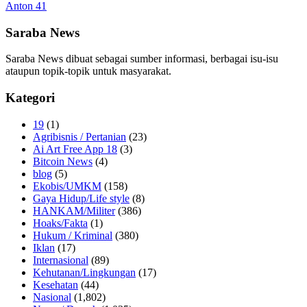
Anton 41
Saraba News
Saraba News dibuat sebagai sumber informasi, berbagai isu-isu
ataupun topik-topik untuk masyarakat.
Kategori
19
(1)
Agribisnis / Pertanian
(23)
Ai Art Free App 18
(3)
Bitcoin News
(4)
blog
(5)
Ekobis/UMKM
(158)
Gaya Hidup/Life style
(8)
HANKAM/Militer
(386)
Hoaks/Fakta
(1)
Hukum / Kriminal
(380)
Iklan
(17)
Internasional
(89)
Kehutanan/Lingkungan
(17)
Kesehatan
(44)
Nasional
(1,802)