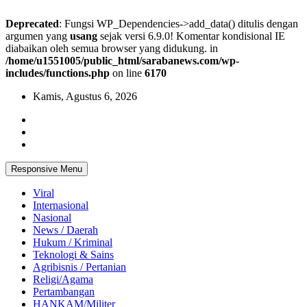
Deprecated
: Fungsi WP_Dependencies->add_data() ditulis dengan
argumen yang
usang
sejak versi 6.9.0! Komentar kondisional IE
diabaikan oleh semua browser yang didukung. in
/home/u1551005/public_html/sarabanews.com/wp-
includes/functions.php
on line
6170
Skip
Kamis, Agustus 6, 2026
to
content
Responsive Menu
Viral
Internasional
Nasional
News / Daerah
Hukum / Kriminal
Teknologi & Sains
Agribisnis / Pertanian
Religi/Agama
Pertambangan
HANKAM/Militer