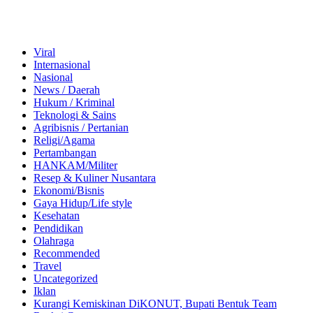
Viral
Internasional
Nasional
News / Daerah
Hukum / Kriminal
Teknologi & Sains
Agribisnis / Pertanian
Religi/Agama
Pertambangan
HANKAM/Militer
Resep & Kuliner Nusantara
Ekonomi/Bisnis
Gaya Hidup/Life style
Kesehatan
Pendidikan
Olahraga
Recommended
Travel
Uncategorized
Iklan
Kurangi Kemiskinan DiKONUT, Bupati Bentuk Team