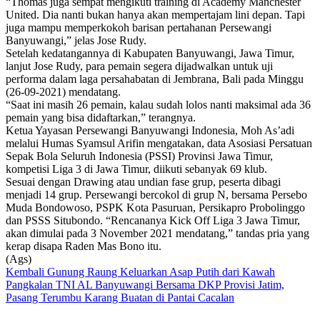
“Thomas juga sempat mengikuti training di Academy Manchester
United. Dia nanti bukan hanya akan mempertajam lini depan. Tapi
juga mampu memperkokoh barisan pertahanan Persewangi
Banyuwangi,” jelas Jose Rudy.
Setelah kedatangannya di Kabupaten Banyuwangi, Jawa Timur,
lanjut Jose Rudy, para pemain segera dijadwalkan untuk uji
performa dalam laga persahabatan di Jembrana, Bali pada Minggu
(26-09-2021) mendatang.
“Saat ini masih 26 pemain, kalau sudah lolos nanti maksimal ada 36
pemain yang bisa didaftarkan,” terangnya.
Ketua Yayasan Persewangi Banyuwangi Indonesia, Moh As’adi
melalui Humas Syamsul Arifin mengatakan, data Asosiasi Persatuan
Sepak Bola Seluruh Indonesia (PSSI) Provinsi Jawa Timur,
kompetisi Liga 3 di Jawa Timur, diikuti sebanyak 69 klub.
Sesuai dengan Drawing atau undian fase grup, peserta dibagi
menjadi 14 grup. Persewangi bercokol di grup N, bersama Persebo
Muda Bondowoso, PSPK Kota Pasuruan, Persikapro Probolinggo
dan PSSS Situbondo. “Rencananya Kick Off Liga 3 Jawa Timur,
akan dimulai pada 3 November 2021 mendatang,” tandas pria yang
kerap disapa Raden Mas Bono itu.
(Ags)
Navigasi
Kembali Gunung Raung Keluarkan Asap Putih dari Kawah
Pangkalan TNI AL Banyuwangi Bersama DKP Provisi Jatim,
pos
Pasang Terumbu Karang Buatan di Pantai Cacalan