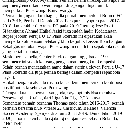
Championship U16, Myanmar. Pemain kelahiran Abepura Papua itu
siap menghancurkan lawan tengah di lapangan hijau untuk
memperkuat Persewangi Banyuwangi.
“Pemain ini juga cukup bagus, dia pernah memperkuat Borneo FC
pada 2016, Persikad Depok 2018, Persipura Jayapura pada 2017-
2018 dan terakhir di Arema FC pada 2019,” terang Jose Rudi.
Si jangkung Ahmad Haikal Azizi juga sudah hadir. Kedatangan
stoper jebolan Persija U-17 Piala Soeratin ini dipastikan akan
memperkokoh barisan belakang klub berjuluk Laskar Blambangan.
Sekaligus merubah wajah Persewangi menjadi tim sepakbola daerah
yang bertabur bintang.
Meski berusia belia, Center Back dengan tinggi badan 190
sentimeter ini sudah kenyang pengalaman mengikuti kompetisi.
Selain pernah mencatatkan nama dalam starting eleven Persija U-17
Piala Soeratin dia juga pernah berlaga dalam kompetisi sepakbola
Liga 3.
Haikal mengaku akan berusaha keras demi memberikan kontribusi
positif untuk kesebelasan Persewangi.
“Dengan kualitas pemain yang ada, saya optimis bisa membawa
Persewangi naik tahta, dari Liga 3 ke Liga 2,” katanya.
Sementara pemain bernama Thomas pada tahun 2016-2017, pernah
bermain bersama klub Vitesse 22 Castricum, Belanda. Valencia
Soccer Academy, Spanyol ditahun 20118-2019. Dan ditahun 2019-
2020, Thomas kembali bergabung dengan kesebelasan Belanda,
DHC Delft.