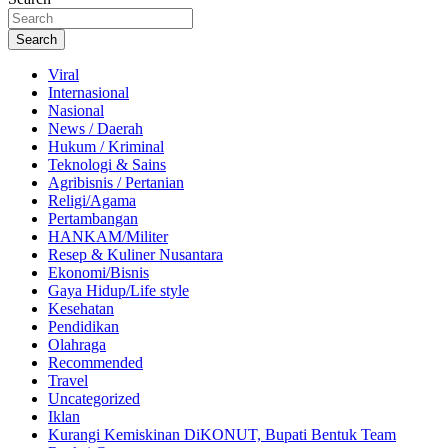
Search
Viral
Internasional
Nasional
News / Daerah
Hukum / Kriminal
Teknologi & Sains
Agribisnis / Pertanian
Religi/Agama
Pertambangan
HANKAM/Militer
Resep & Kuliner Nusantara
Ekonomi/Bisnis
Gaya Hidup/Life style
Kesehatan
Pendidikan
Olahraga
Recommended
Travel
Uncategorized
Iklan
Kurangi Kemiskinan DiKONUT, Bupati Bentuk Team