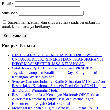
Email
*
Situs Web
Simpan nama, email, dan situs web saya pada peramban ini
untuk komentar saya berikutnya.
Pos-pos Terbaru
OJK SULTRA GELAR MEDIA BRIEFING TW II 2026
UNTUK PERKUAT SINERGI DAN TRANSPARANSI
INFORMASI SEKTOR JASA KEUANGAN
Cetak Rekor Rp3.131 Triliun: Laporan LPKSI 2025
Tegaskan Lompatan Kualitatif dan Daya Saing Industri
Keuangan Syariah Nasional
Synergy Campus-Industry: Kadin Sultra dan IAI Rawa Aopa
Resmi Jajaki Kolaborasi Strategis Demi Cetak SDM Unggul
dan Dorong Wirausaha Muda
Resiliensi Sektor Jasa Keuangan Nasional: OJK Perkuat
Akselerasi Reformasi, Digitalisasi, dan Perlindungan
Konsumen di Tengah Gejolak Global
Mencegat Kejahatan Digital Berbasis AI: Satgas PASTI