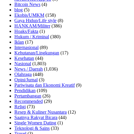
Bitcoin News
(4)
blog
(5)
Ekobis/UMKM
(158)
Gaya Hidup/Life style
(8)
HANKAM/Militer
(386)
Hoaks/Fakta
(1)
Hukum / Kriminal
(380)
Iklan
(17)
Internasional
(89)
Kehutanan/Lingkungan
(17)
Kesehatan
(44)
Nasional
(1,803)
News / Daerah
(1,036)
Olahraga
(448)
Opini/Jurnal
(3)
Pariwisata dan Ekonomi Kreatif
(9)
Pendidikan
(109)
Pertambangan
(26)
Recommended
(29)
Religi
(73)
Resep & Kuliner Nusantara
(12)
Saatnya Rakyat Bicara
(44)
Single Women Dating
(1)
Teknologi & Sains
(33)
Travel
(3)