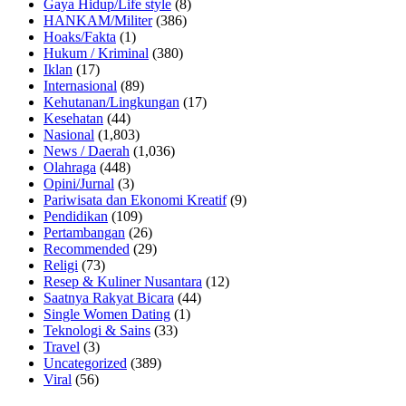
Gaya Hidup/Life style
(8)
HANKAM/Militer
(386)
Hoaks/Fakta
(1)
Hukum / Kriminal
(380)
Iklan
(17)
Internasional
(89)
Kehutanan/Lingkungan
(17)
Kesehatan
(44)
Nasional
(1,803)
News / Daerah
(1,036)
Olahraga
(448)
Opini/Jurnal
(3)
Pariwisata dan Ekonomi Kreatif
(9)
Pendidikan
(109)
Pertambangan
(26)
Recommended
(29)
Religi
(73)
Resep & Kuliner Nusantara
(12)
Saatnya Rakyat Bicara
(44)
Single Women Dating
(1)
Teknologi & Sains
(33)
Travel
(3)
Uncategorized
(389)
Viral
(56)