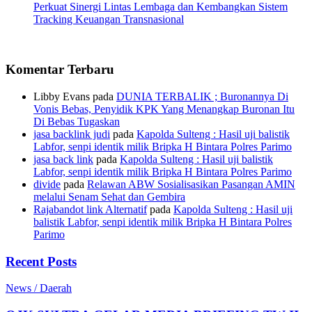
Perkuat Sinergi Lintas Lembaga dan Kembangkan Sistem
Tracking Keuangan Transnasional
Komentar Terbaru
Libby Evans
pada
DUNIA TERBALIK ; Buronannya Di
Vonis Bebas, Penyidik KPK Yang Menangkap Buronan Itu
Di Bebas Tugaskan
jasa backlink judi
pada
Kapolda Sulteng : Hasil uji balistik
Labfor, senpi identik milik Bripka H Bintara Polres Parimo
jasa back link
pada
Kapolda Sulteng : Hasil uji balistik
Labfor, senpi identik milik Bripka H Bintara Polres Parimo
divide
pada
Relawan ABW Sosialisasikan Pasangan AMIN
melalui Senam Sehat dan Gembira
Rajabandot link Alternatif
pada
Kapolda Sulteng : Hasil uji
balistik Labfor, senpi identik milik Bripka H Bintara Polres
Parimo
Recent Posts
News / Daerah