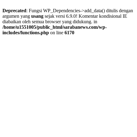
Deprecated
: Fungsi WP_Dependencies->add_data() ditulis dengan
argumen yang
usang
sejak versi 6.9.0! Komentar kondisional IE
diabaikan oleh semua browser yang didukung. in
/home/u1551005/public_html/sarabanews.com/wp-
includes/functions.php
on line
6170
Skip
to
content