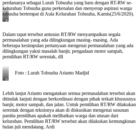
perdananya sebagai Lurah Tobuuha yang baru dengan RT-RW se-
kelurahan Tobuuha guna perkenalan dan menyerap aspirasi warga
tobuuha bertempat di Aula Kelurahan Tobuuha, Kamis(25/6/2020).
Foto
:
Sarabanews.com
Dalam rapat tersebut antusias RT/RW menyampaikan segala
permasalahan yang ada dilingkungan masing- masing. Ada
beberapa kesimpulan pertanyaan mengenai permasalahan yang ada
dilingkungan yakni masalah banjir, pengadaan motor sampah,
pemilihan RT/RW serentak, dll
Foto : Lurah Tobuuha Arianto Madjid
Foto
:
Sarabanews.com
Lebih lanjut Arianto mengatakan semua permasalahan tersebut akan
ditindak lanjuti dengan berkordinasi dengan pihak terkait khususnya
banjir, motor sampah, dan jalan. Untuk pemilihan RT/RW dilakukan
serentak dengan teknisnya akan di diskusikan mengenai susunan
panitia pemilihan apakah melibatkan warga dan utusan dari
kelurahan. Pemilihan RT/RW tersebut akan dilakukan kemungkinan
bulan juli mendatang. Ardi