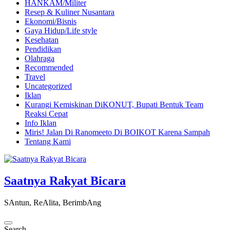
HANKAM/Militer
Resep & Kuliner Nusantara
Ekonomi/Bisnis
Gaya Hidup/Life style
Kesehatan
Pendidikan
Olahraga
Recommended
Travel
Uncategorized
Iklan
Kurangi Kemiskinan DiKONUT, Bupati Bentuk Team
Reaksi Cepat
Info Iklan
Miris! Jalan Di Ranomeeto Di BOIKOT Karena Sampah
Tentang Kami
Saatnya Rakyat Bicara
SAntun, ReAlita, BerimbAng
Search