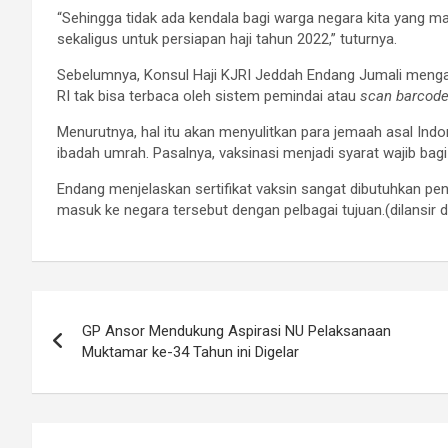
“Sehingga tidak ada kendala bagi warga negara kita yang 
sekaligus untuk persiapan haji tahun 2022,” tuturnya.
Sebelumnya, Konsul Haji KJRI Jeddah Endang Jumali meng
RI tak bisa terbaca oleh sistem pemindai atau
scan barcod
Menurutnya, hal itu akan menyulitkan para jemaah asal Indo
ibadah umrah. Pasalnya, vaksinasi menjadi syarat wajib ba
Endang menjelaskan sertifikat vaksin sangat dibutuhkan pen
masuk ke negara tersebut dengan pelbagai tujuan.(dilansir
Navigasi
GP Ansor Mendukung Aspirasi NU Pelaksanaan
pos
Muktamar ke-34 Tahun ini Digelar