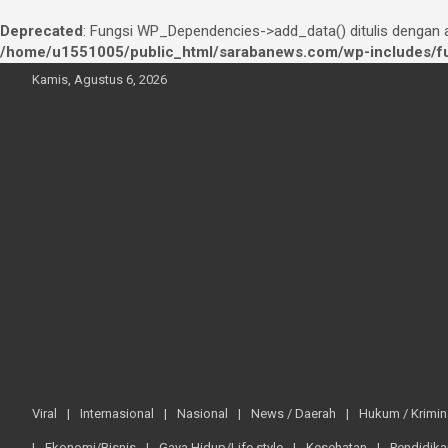
Deprecated
: Fungsi WP_Dependencies->add_data() ditulis dengan
/home/u1551005/public_html/sarabanews.com/wp-includes/fu
Skip
Kamis, Agustus 6, 2026
to
content
Viral
Internasional
Nasional
News / Daerah
Hukum / Krimin
Ekonomi/Bisnis
Gaya Hidup/Life style
Kesehatan
Pendidika