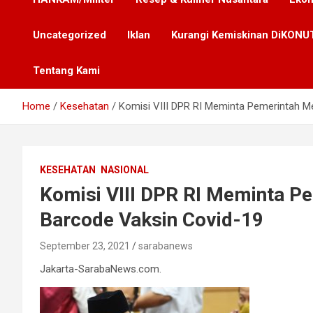
Uncategorized
Iklan
Kurangi Kemiskinan DiKONUT
Tentang Kami
Home
Kesehatan
Komisi VIII DPR RI Meminta Pemerintah 
KESEHATAN
NASIONAL
Komisi VIII DPR RI Meminta P
Barcode Vaksin Covid-19
September 23, 2021
sarabanews
Jakarta-SarabaNews.com.