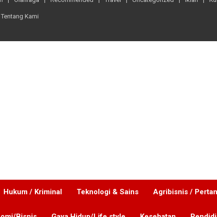
Tentang Kami
Hukum / Kriminal
Teknologi & Sains
Agribisnis / Perta
omi/Bisnis
Gaya Hidup/Life style
Kesehatan
Pendid