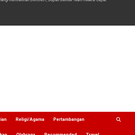
nian
Religi/Agama
Pertambangan
ikan
Olahraga
Recommended
Travel