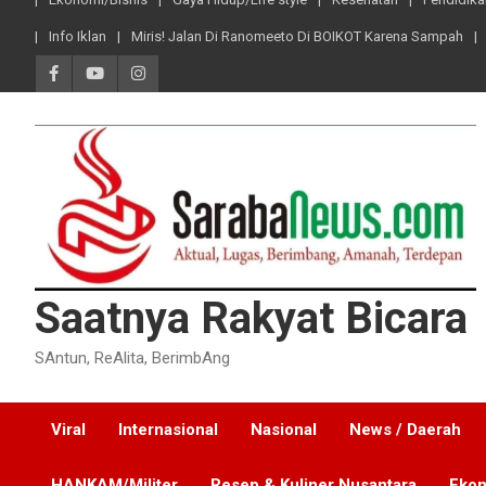
Info Iklan
Miris! Jalan Di Ranomeeto Di BOIKOT Karena Sampah
Saatnya Rakyat Bicara
SAntun, ReAlita, BerimbAng
Viral
Internasional
Nasional
News / Daerah
HANKAM/Militer
Resep & Kuliner Nusantara
Ekon