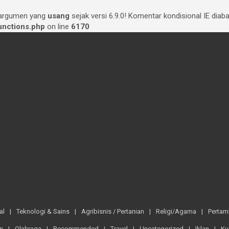
 argumen yang
usang
sejak versi 6.9.0! Komentar kondisional IE dia
nctions.php
on line
6170
al
Teknologi & Sains
Agribisnis / Pertanian
Religi/Agama
Perta
n
Olahraga
Recommended
Travel
Uncategorized
Iklan
Ku