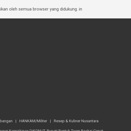
baikan oleh semua browser yang didukung. in
mbangan
HANKAM/Militer
Resep & Kuliner Nusantara
rangi Kemiskinan DiKONUT, Bupati Bentuk Team Reaksi Cepat