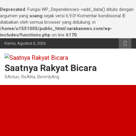
Deprecated
: Fungsi WP_Dependencies->add_data() ditulis dengan
argumen yang
usang
sejak versi 6.9.0! Komentar kondisional IE
diabaikan oleh semua browser yang didukung. in
/home/u1551005/public_html/sarabanews.com/wp-
includes/functions.php
on line
6170
Skip
Kamis, Agustus 6, 2026
to
content
Saatnya Rakyat Bicara
SAntun, ReAlita, BerimbAng