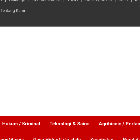
Tentang Kami
Hukum / Kriminal
Teknologi & Sains
Agribisnis / Perta
omi/Bisnis
Gaya Hidup/Life style
Kesehatan
Pendid