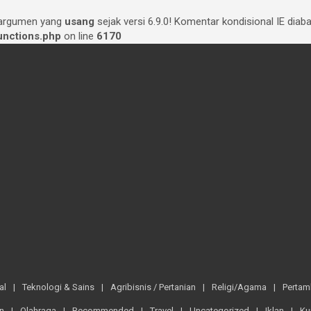
 argumen yang
usang
sejak versi 6.9.0! Komentar kondisional IE dia
nctions.php
on line
6170
al
Teknologi & Sains
Agribisnis / Pertanian
Religi/Agama
Perta
n
Olahraga
Recommended
Travel
Uncategorized
Iklan
Ku