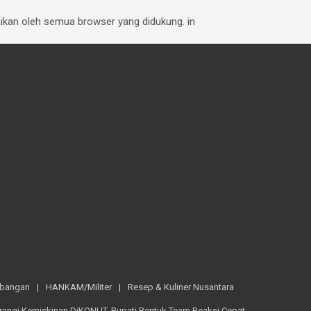
baikan oleh semua browser yang didukung. in
mbangan
HANKAM/Militer
Resep & Kuliner Nusantara
rangi Kemiskinan DiKONUT, Bupati Bentuk Team Reaksi Cepat