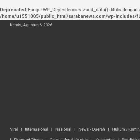
Deprecated
: Fungsi WP_Dependencies->add_data() ditulis dengan
/home/u1551005/public_html/sarabanews.com/wp-includes/fu
Skip
Kamis, Agustus 6, 2026
to
content
Viral
Internasional
Nasional
News / Daerah
Hukum / Krimin
Ekonomi/Bisnis
Gaya Hidup/Life style
Kesehatan
Pendidika