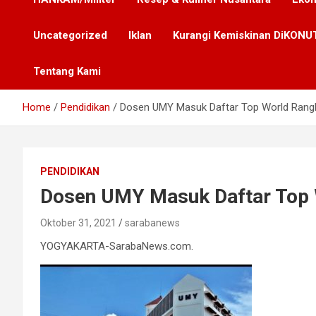
Uncategorized
Iklan
Kurangi Kemiskinan DiKONUT
Tentang Kami
Home
Pendidikan
Dosen UMY Masuk Daftar Top World Rangk
PENDIDIKAN
Dosen UMY Masuk Daftar Top 
Oktober 31, 2021
sarabanews
YOGYAKARTA-SarabaNews.com.