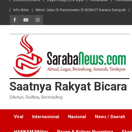
Info Iklan
Miris! Jalan Di Ranomeeto Di BOIKOT Karena Sampah
Saatnya Rakyat Bicara
SAntun, ReAlita, BerimbAng
Viral
Internasional
Nasional
News / Daerah
HANKAM/Militer
Resep & Kuliner Nusantara
Ekon