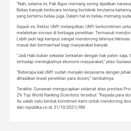
“Nah, selama ini, Pak Agus memang sering dijadikan narasu
Beliau banyak berbicara tentang bioteknik terutama kaita
yang bertemu beliau juga. Dalam hal ini beliau memang suda
Sejauh ini, Rektor UMY melanjutkan, UMY berkomitmen unt
melahirkan inovasi di berbagai penelitian. Termasuk mendo
Lebih jauh lagi kampus sangat mendorong lahirnya hilirisasi
masal dan bermanfaat bagi masyarakat banyak.
“Jadi Haki bukan sekadar berkaitan dengan hak paten saja, t
terhadap meningkatnya ekonomi masyarakat,” jelas Gunawa
“Beberapa kali UMY sudah menjalin kerjasama dengan piha
dihasilkan lewat penelitian para dosen,” tambahnya.
Terakhir, Gunawan mengucapkan selamat atas prestasi Pr
2% Top World Ranking Scientists tersebut. “Kepada para d
Itu salah satu bentuk komitmen kami untuk mendorong dosen
dari republika.co.id, 31/10/2021) RM.