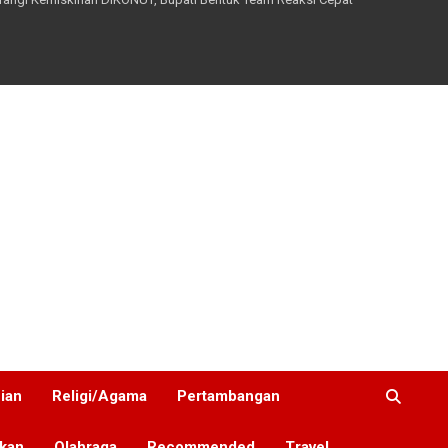
nian
Religi/Agama
Pertambangan
ikan
Olahraga
Recommended
Travel