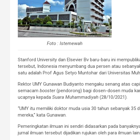
Foto : Istemewah
Stanford University dan Elsevier Bv baru-baru ini mempublik
tersebut, Indonesia menyumbang dua persen atau sebanyak 5
satu adalah Prof Agus Setyo Muntohar dari Universitas M
Rektor UMY Gunawan Budiyanto mengaku senang atas capia
semacam
booster
(pendorong) bagi dosen-dosen muda kami 
ucapnya kepada
Suara Muhammadiyah
(28/10/2021).
“UMY itu memiliki doktor muda usia 30 tahun sebanyak 35 
mereka,” kata Gunawan.
Pemeringkatan ilmuan ini sendiri didasarkan pada banyaknya j
jurnal ilmuan tersebut dijadikan rujukan oleh para ilmuan lain