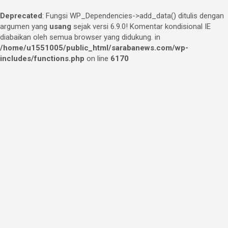
Deprecated
: Fungsi WP_Dependencies->add_data() ditulis dengan
argumen yang
usang
sejak versi 6.9.0! Komentar kondisional IE
diabaikan oleh semua browser yang didukung. in
/home/u1551005/public_html/sarabanews.com/wp-
includes/functions.php
on line
6170
Skip
to
content