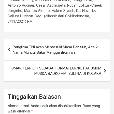
Edouard Mendy; Andreas Christensen, Thiago Silva,
Antonio Rudiger; Cesar Azpilicueta, Ruben Loftus-Cheek,
Jorginho, Marcos Alonso; Hakim Ziyech, Kai Havertz,
Callum Hudson-Odoi. (dilansir dari CNNIndonesia,
3/11/2021) RM.
Navigasi
Panglima TNI akan Memasuki Masa Pensiun, Ada 2
pos
Nama Muncul Bakal Menggantikannya
UMAR TERPILIH SEBAGAI FORMATEUR/KETUA UMUM
MUSDA BADKO HMI SULTRA DI KOLAKA
Tinggalkan Balasan
Alamat email Anda tidak akan dipublikasikan.
Ruas yang
wajib ditandai
*