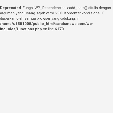
Deprecated
: Fungsi WP_Dependencies->add_data() ditulis dengan
argumen yang
usang
sejak versi 6.9.0! Komentar kondisional IE
diabaikan oleh semua browser yang didukung. in
/home/u1551005/public_html/sarabanews.com/wp-
includes/functions.php
on line
6170
Skip
to
content