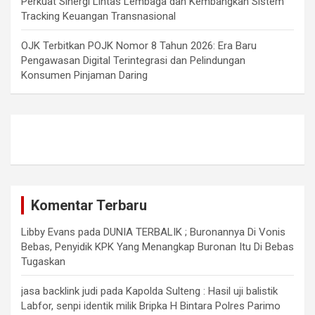
Perkuat Sinergi Lintas Lembaga dan Kembangkan Sistem
Tracking Keuangan Transnasional
OJK Terbitkan POJK Nomor 8 Tahun 2026: Era Baru
Pengawasan Digital Terintegrasi dan Pelindungan
Konsumen Pinjaman Daring
Komentar Terbaru
Libby Evans
pada
DUNIA TERBALIK ; Buronannya Di Vonis
Bebas, Penyidik KPK Yang Menangkap Buronan Itu Di Bebas
Tugaskan
jasa backlink judi
pada
Kapolda Sulteng : Hasil uji balistik
Labfor, senpi identik milik Bripka H Bintara Polres Parimo