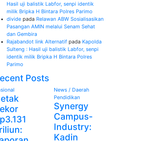
Hasil uji balistik Labfor, senpi identik
milik Bripka H Bintara Polres Parimo
divide
pada
Relawan ABW Sosialisasikan
Pasangan AMIN melalui Senam Sehat
dan Gembira
Rajabandot link Alternatif
pada
Kapolda
Sulteng : Hasil uji balistik Labfor, senpi
identik milik Bripka H Bintara Polres
Parimo
ecent Posts
sional
News / Daerah
etak
Pendidikan
Synergy
ekor
Campus-
p3.131
Industry:
riliun:
Kadin
aporan