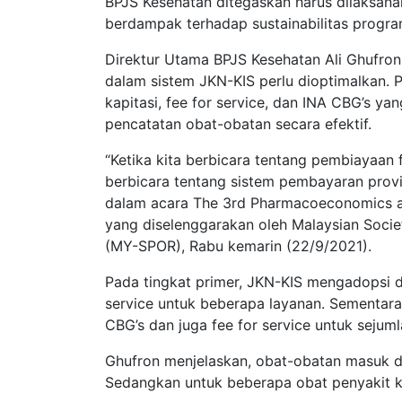
BPJS Kesehatan ditegaskan harus dilaksanak
berdampak terhadap sustainabilitas progr
Direktur Utama BPJS Kesehatan Ali Ghufron
dalam sistem JKN-KIS perlu dioptimalkan. 
kapitasi, fee for service, dan INA CBG’s y
pencatatan obat-obatan secara efektif.
“Ketika kita berbicara tentang pembiayaan 
berbicara tentang sistem pembayaran provid
dalam acara The 3rd Pharmacoeconomics a
yang diselenggarakan oleh Malaysian Soc
(MY-SPOR), Rabu kemarin (22/9/2021).
Pada tingkat primer, JKN-KIS mengadopsi d
service untuk beberapa layanan. Sementara
CBG’s dan juga fee for service untuk sejuml
Ghufron menjelaskan, obat-obatan masuk d
Sedangkan untuk beberapa obat penyakit kr