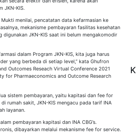
an secara efektif dan efisien, karena akan
am JKN-KIS.
 Mukti menilai, pencatatan data kefarmasian ke
Pasalnya, mekanisme pembayaran fasilitas kesehatan
ang digunakan JKN-KIS saat ini belum mengakomodir
farmasi dalam Program JKN-KIS, kita juga harus
er yang berbeda di setiap level,” kata Ghufron
K
nd Outcomes Reseach Virtual Conference 2021
iety for Pharmaeconomics and Outcome Research
ua sistem pembayaran, yaitu kapitasi dan fee for
 di rumah sakit, JKN-KIS mengacu pada tarif INA
ah layanan.
alam pembayaran kapitasi dan INA CBG’s.
onis, dibayarkan melalui mekanisme fee for service.