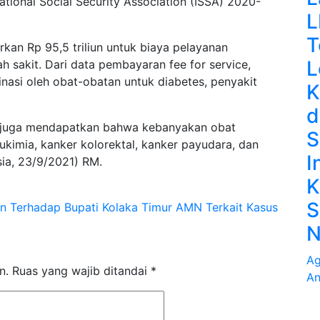
tional Social Security Association (ISSA) 2020-
L
T
kan Rp 95,5 triliun untuk biaya pelayanan
L
h sakit. Dari data pembayaran fee for service,
nasi oleh obat-obatan untuk diabetes, penyakit
K
d
n juga mendapatkan bahwa kebanyakan obat
S
kimia, kanker kolorektal, kanker payudara, dan
I
sia, 23/9/2021) RM.
K
S
 Terhadap Bupati Kolaka Timur AMN Terkait Kasus
N
Ag
n.
Ruas yang wajib ditandai
*
An