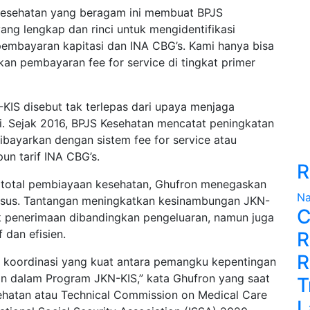
s kesehatan yang beragam ini membuat BPJS
ang lengkap dan rinci untuk mengidentifikasi
pembayaran kapitasi dan INA CBG’s. Kami hanya bisa
an pembayaran fee for service di tingkat primer
KIS disebut tak terlepas dari upaya menjaga
ri. Sejak 2016, BPJS Kesehatan mencatat peningkatan
bayarkan dengan sistem fee for service atau
un tarif INA CBG’s.
R
da total pembiayaan kesehatan, Ghufron menegaskan
Na
husus. Tantangan meningkatkan kesinambungan JKN-
C
k penerimaan dibandingkan pengeluaran, namun juga
 dan efisien.
R
R
an koordinasi yang kuat antara pemangku kepentingan
an dalam Program JKN-KIS,” kata Ghufron yang saat
T
sehatan atau Technical Commission on Medical Care
L