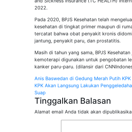
and Sickness Insurance (TC HEALTH) Interna
2022.
Pada 2020, BPJS Kesehatan telah mengeluar
kesehatan di tingkat primer maupun di ruma
tercatat bahwa obat penyakit kronis didomi
jantung, penyakit paru, dan prostatitis.
Masih di tahun yang sama, BPJS Kesehata
kemoterapi digunakan untuk pengobatan leu
kanker paru-paru. (dilansir dari CNNIndone
Navigasi
Anis Baswedan di Gedung Merah Putih KPK
KPK Akan Langsung Lakukan Penggeledahan
pos
Suap
Tinggalkan Balasan
Alamat email Anda tidak akan dipublikasika