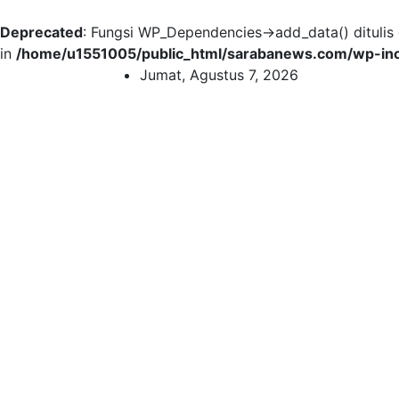
Deprecated
: Fungsi WP_Dependencies->add_data() dituli
in
/home/u1551005/public_html/sarabanews.com/wp-inc
Skip
Jumat, Agustus 7, 2026
to
content