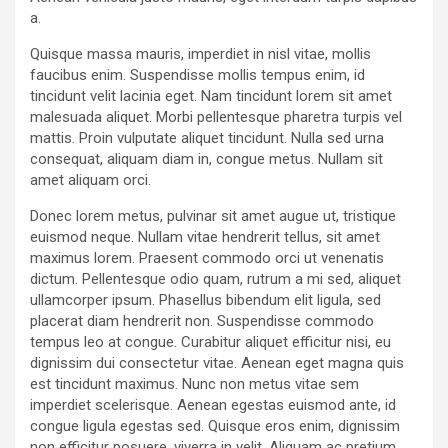
a.
Quisque massa mauris, imperdiet in nisl vitae, mollis
faucibus enim. Suspendisse mollis tempus enim, id
tincidunt velit lacinia eget. Nam tincidunt lorem sit amet
malesuada aliquet. Morbi pellentesque pharetra turpis vel
mattis. Proin vulputate aliquet tincidunt. Nulla sed urna
consequat, aliquam diam in, congue metus. Nullam sit
amet aliquam orci.
Donec lorem metus, pulvinar sit amet augue ut, tristique
euismod neque. Nullam vitae hendrerit tellus, sit amet
maximus lorem. Praesent commodo orci ut venenatis
dictum. Pellentesque odio quam, rutrum a mi sed, aliquet
ullamcorper ipsum. Phasellus bibendum elit ligula, sed
placerat diam hendrerit non. Suspendisse commodo
tempus leo at congue. Curabitur aliquet efficitur nisi, eu
dignissim dui consectetur vitae. Aenean eget magna quis
est tincidunt maximus. Nunc non metus vitae sem
imperdiet scelerisque. Aenean egestas euismod ante, id
congue ligula egestas sed. Quisque eros enim, dignissim
non efficitur posuere, viverra in velit. Aliquam ac pretium