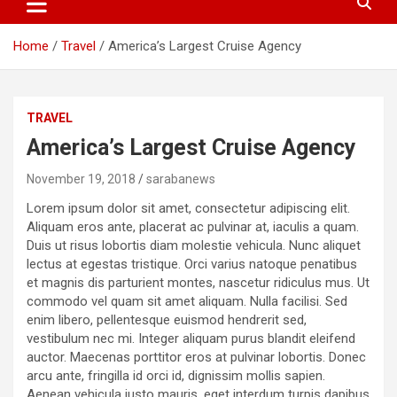
Home
Travel
America’s Largest Cruise Agency
TRAVEL
America’s Largest Cruise Agency
November 19, 2018
sarabanews
Lorem ipsum dolor sit amet, consectetur adipiscing elit.
Aliquam eros ante, placerat ac pulvinar at, iaculis a quam.
Duis ut risus lobortis diam molestie vehicula. Nunc aliquet
lectus at egestas tristique. Orci varius natoque penatibus
et magnis dis parturient montes, nascetur ridiculus mus. Ut
commodo vel quam sit amet aliquam. Nulla facilisi. Sed
enim libero, pellentesque euismod hendrerit sed,
vestibulum nec mi. Integer aliquam purus blandit eleifend
auctor. Maecenas porttitor eros at pulvinar lobortis. Donec
arcu ante, fringilla id orci id, dignissim mollis sapien.
Aenean vehicula justo mauris, eget interdum turpis dapibus