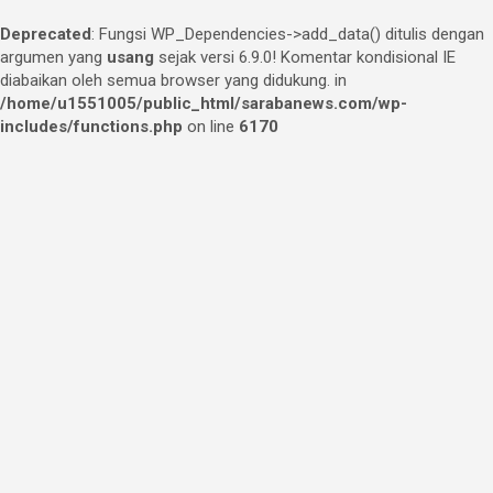
Deprecated
: Fungsi WP_Dependencies->add_data() ditulis dengan
argumen yang
usang
sejak versi 6.9.0! Komentar kondisional IE
diabaikan oleh semua browser yang didukung. in
/home/u1551005/public_html/sarabanews.com/wp-
includes/functions.php
on line
6170
Skip
to
content