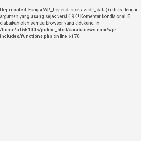
Deprecated
: Fungsi WP_Dependencies->add_data() ditulis dengan
argumen yang
usang
sejak versi 6.9.0! Komentar kondisional IE
diabaikan oleh semua browser yang didukung. in
/home/u1551005/public_html/sarabanews.com/wp-
includes/functions.php
on line
6170
Skip
to
content