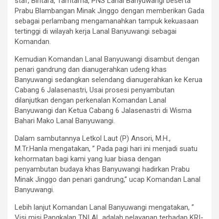
staf, Bintara, Tamtama, PNS Lanal Banyuwangi beserta
Prabu Blambangan Minak Jinggo dengan memberikan Gada
sebagai perlambang mengamanahkan tampuk kekuasaan
tertinggi di wilayah kerja Lanal Banyuwangi sebagai
Komandan.
Kemudian Komandan Lanal Banyuwangi disambut dengan
penari gandrung dan dianugerahkan udeng khas
Banyuwangi sedangkan selendang dianugerahkan ke Kerua
Cabang 6 Jalasenastri, Usai prosesi penyambutan
dilanjutkan dengan perkenalan Komandan Lanal
Banyuwangi dan Ketua Cabang 6 Jalasenastri di Wisma
Bahari Mako Lanal Banyuwangi.
Dalam sambutannya Letkol Laut (P) Ansori, M.H.,
M.Tr.Hanla mengatakan, ” Pada pagi hari ini menjadi suatu
kehormatan bagi kami yang luar biasa dengan
penyambutan budaya khas Banyuwangi hadirkan Prabu
Minak Jinggo dan penari gandrung,” ucap Komandan Lanal
Banyuwangi.
Lebih lanjut Komandan Lanal Banyuwangi mengatakan, ”
Visi misi Pangkalan TNI AL adalah pelayanan terhadap KRI-