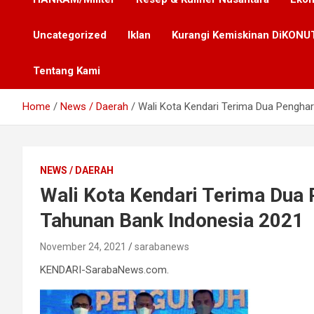
Uncategorized
Iklan
Kurangi Kemiskinan DiKONUT
Tentang Kami
Home
News / Daerah
Wali Kota Kendari Terima Dua Pengh
NEWS / DAERAH
Wali Kota Kendari Terima Du
Tahunan Bank Indonesia 2021
November 24, 2021
sarabanews
KENDARI-SarabaNews.com.