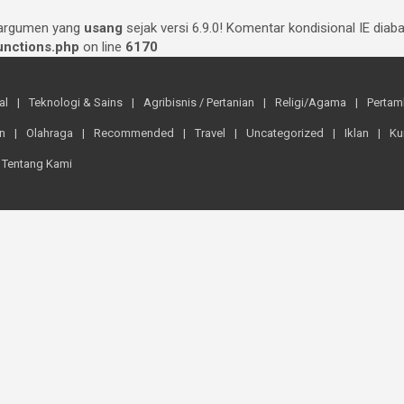
 argumen yang
usang
sejak versi 6.9.0! Komentar kondisional IE dia
nctions.php
on line
6170
al
Teknologi & Sains
Agribisnis / Pertanian
Religi/Agama
Perta
n
Olahraga
Recommended
Travel
Uncategorized
Iklan
Ku
Tentang Kami