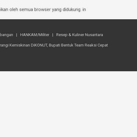
baikan oleh semua browser yang didukung. in
mbangan
HANKAM/Militer
Resep & Kuliner Nusantara
rangi Kemiskinan DiKONUT, Bupati Bentuk Team Reaksi Cepat