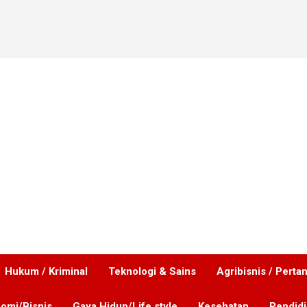
Hukum / Kriminal
Teknologi & Sains
Agribisnis / Perta
omi/Bisnis
Gaya Hidup/Life style
Kesehatan
Pendid