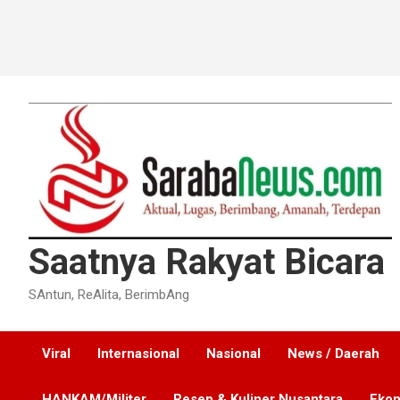
Saatnya Rakyat Bicara
SAntun, ReAlita, BerimbAng
Viral
Internasional
Nasional
News / Daerah
HANKAM/Militer
Resep & Kuliner Nusantara
Ekon