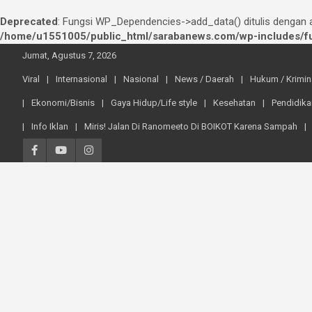
Deprecated
: Fungsi WP_Dependencies->add_data() ditulis dengan
/home/u1551005/public_html/sarabanews.com/wp-includes/fu
Skip
Jumat, Agustus 7, 2026
to
content
Viral
Internasional
Nasional
News / Daerah
Hukum / Krimin
Ekonomi/Bisnis
Gaya Hidup/Life style
Kesehatan
Pendidika
Info Iklan
Miris! Jalan Di Ranomeeto Di BOIKOT Karena Sampah