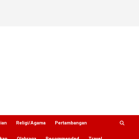
nian
Religi/Agama
Pertambangan
ikan
Olahraga
Recommended
Travel