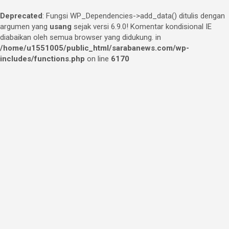
Deprecated
: Fungsi WP_Dependencies->add_data() ditulis dengan
argumen yang
usang
sejak versi 6.9.0! Komentar kondisional IE
diabaikan oleh semua browser yang didukung. in
/home/u1551005/public_html/sarabanews.com/wp-
includes/functions.php
on line
6170
Skip
to
content