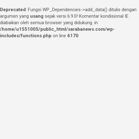
Deprecated
: Fungsi WP_Dependencies->add_data() ditulis dengan
argumen yang
usang
sejak versi 6.9.0! Komentar kondisional IE
diabaikan oleh semua browser yang didukung. in
/home/u1551005/public_html/sarabanews.com/wp-
includes/functions.php
on line
6170
Skip
to
content