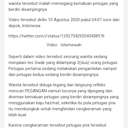
wanita tersebut malah memegang kemaluan petugas yang
s
t
berdiri disampingnya.
e
m
Video tersebut dirilis 10 Agustus 2020 pukul 04.07 sore dari
e
depok, Indonesia.
w
a
https://twitter.com/i/status/1292734292045438976
h
Video : Istemewah
Seperti dalam video tersebut seorang wanita sedang
menjalani tes Swab yang didampingi 2(dua) orang petugas.
Petugas pertama sedang melakukan pengambilan sampel
dan petugas kedua sedang berdiri disampingnya.
Wanita tersebut diduga tegang dan langsung refleks
mencari PEGANGAN namun lucunya yang dipegang dan
diremas kemaluan petugas yang berdiri disampingnya yang
menggunakan baju hazmat, seketika itu pula petugas pria
itu membungkuk untuk menghindari cengkeraman yang
lebih kuat.
Karena cengkeraman tersebut petugas pria tersebut