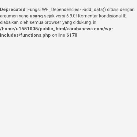
Deprecated
: Fungsi WP_Dependencies->add_data() ditulis dengan
argumen yang
usang
sejak versi 6.9.0! Komentar kondisional IE
diabaikan oleh semua browser yang didukung. in
/home/u1551005/public_html/sarabanews.com/wp-
includes/functions.php
on line
6170
Skip
to
content