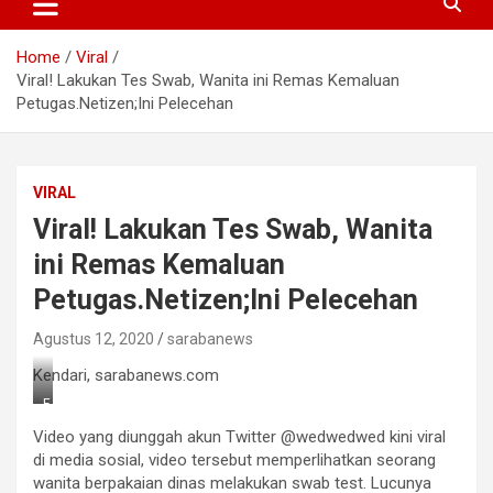
Home
Viral
Viral! Lakukan Tes Swab, Wanita ini Remas Kemaluan
Petugas.Netizen;Ini Pelecehan
VIRAL
Viral! Lakukan Tes Swab, Wanita
ini Remas Kemaluan
Petugas.Netizen;Ini Pelecehan
Agustus 12, 2020
sarabanews
Kendari, sarabanews.com
F
o
Video yang diunggah akun Twitter @wedwedwed kini viral
t
o
di media sosial, video tersebut memperlihatkan seorang
:
wanita berpakaian dinas melakukan swab test. Lucunya
I