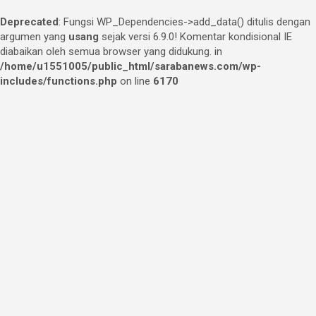
Deprecated
: Fungsi WP_Dependencies->add_data() ditulis dengan
argumen yang
usang
sejak versi 6.9.0! Komentar kondisional IE
diabaikan oleh semua browser yang didukung. in
/home/u1551005/public_html/sarabanews.com/wp-
includes/functions.php
on line
6170
Skip
to
content