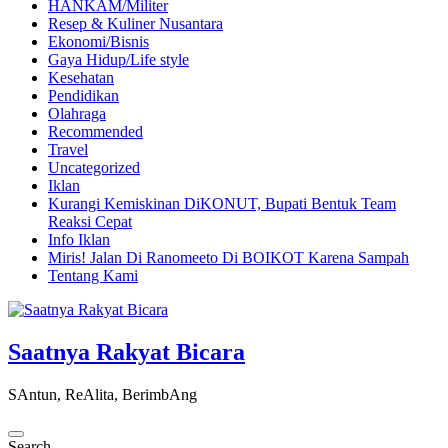
HANKAM/Militer
Resep & Kuliner Nusantara
Ekonomi/Bisnis
Gaya Hidup/Life style
Kesehatan
Pendidikan
Olahraga
Recommended
Travel
Uncategorized
Iklan
Kurangi Kemiskinan DiKONUT, Bupati Bentuk Team
Reaksi Cepat
Info Iklan
Miris! Jalan Di Ranomeeto Di BOIKOT Karena Sampah
Tentang Kami
Saatnya Rakyat Bicara
SAntun, ReAlita, BerimbAng
Search