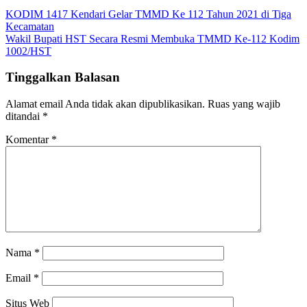
Navigasi
KODIM 1417 Kendari Gelar TMMD Ke 112 Tahun 2021 di Tiga
Kecamatan
pos
Wakil Bupati HST Secara Resmi Membuka TMMD Ke-112 Kodim
1002/HST
Tinggalkan Balasan
Alamat email Anda tidak akan dipublikasikan.
Ruas yang wajib
ditandai
*
Komentar
*
Nama
*
Email
*
Situs Web