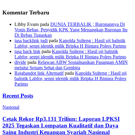
Komentar Terbaru
Libby Evans
pada
DUNIA TERBALIK ; Buronannya Di
Vonis Bebas, Penyidik KPK Yang Menangkap Buronan Itu
Di Bebas Tugaskan
jasa backlink judi
pada
Kapolda Sulteng : Hasil uji balistik
Labfor, senpi identik milik Bripka H Bintara Polres Parimo
jasa back link
pada
Kapolda Sulteng : Hasil uji balistik
Labfor, senpi identik milik Bripka H Bintara Polres Parimo
divide
pada
Relawan ABW Sosialisasikan Pasangan AMIN
melalui Senam Sehat dan Gembira
Rajabandot link Alternatif
pada
Kapolda Sulteng : Hasil uji
balistik Labfor, senpi identik milik Bripka H Bintara Polres
Parimo
Recent Posts
Nasional
Cetak Rekor Rp3.131 Triliun: Laporan LPKSI
2025 Tegaskan Lompatan Kualitatif dan Daya
Saing Industri Keuangan Syariah Nasional