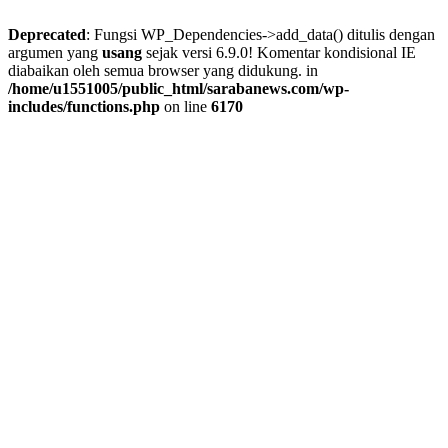
Deprecated
: Fungsi WP_Dependencies->add_data() ditulis dengan
argumen yang
usang
sejak versi 6.9.0! Komentar kondisional IE
diabaikan oleh semua browser yang didukung. in
/home/u1551005/public_html/sarabanews.com/wp-
includes/functions.php
on line
6170
Skip
to
content