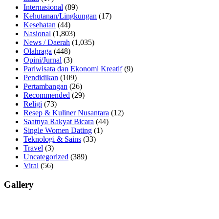
Internasional
(89)
Kehutanan/Lingkungan
(17)
Kesehatan
(44)
Nasional
(1,803)
News / Daerah
(1,035)
Olahraga
(448)
Opini/Jurnal
(3)
Pariwisata dan Ekonomi Kreatif
(9)
Pendidikan
(109)
Pertambangan
(26)
Recommended
(29)
Religi
(73)
Resep & Kuliner Nusantara
(12)
Saatnya Rakyat Bicara
(44)
Single Women Dating
(1)
Teknologi & Sains
(33)
Travel
(3)
Uncategorized
(389)
Viral
(56)
Gallery