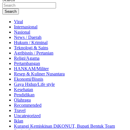
Search
Viral
Internasional
Nasional
News / Daerah
Hukum / Kriminal
Teknologi & Sains
Agribisnis / Pertanian
Religi/Agama
Pertambangan
HANKAM/Militer
Resep & Kuliner Nusantara
Ekonomi/Bisnis
Gaya Hidup/Life style
Kesehatan
Pendidikan
Olahraga
Recommended
Travel
Uncategorized
Iklan
Kurangi Kemiskinan DiKONUT, Bupati Bentuk Team