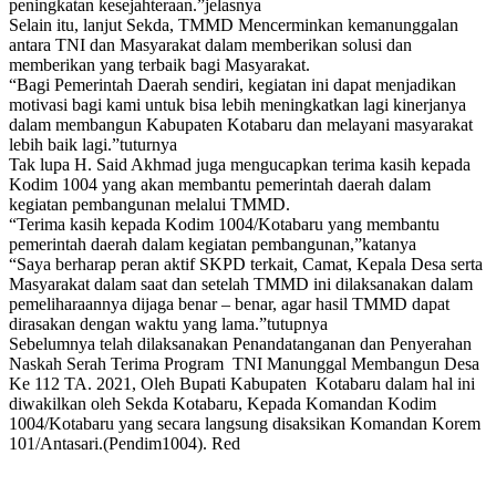
peningkatan kesejahteraan.”jelasnya
Selain itu, lanjut Sekda, TMMD Mencerminkan kemanunggalan
antara TNI dan Masyarakat dalam memberikan solusi dan
memberikan yang terbaik bagi Masyarakat.
“Bagi Pemerintah Daerah sendiri, kegiatan ini dapat menjadikan
motivasi bagi kami untuk bisa lebih meningkatkan lagi kinerjanya
dalam membangun Kabupaten Kotabaru dan melayani masyarakat
lebih baik lagi.”tuturnya
Tak lupa H. Said Akhmad juga mengucapkan terima kasih kepada
Kodim 1004 yang akan membantu pemerintah daerah dalam
kegiatan pembangunan melalui TMMD.
“Terima kasih kepada Kodim 1004/Kotabaru yang membantu
pemerintah daerah dalam kegiatan pembangunan,”katanya
“Saya berharap peran aktif SKPD terkait, Camat, Kepala Desa serta
Masyarakat dalam saat dan setelah TMMD ini dilaksanakan dalam
pemeliharaannya dijaga benar – benar, agar hasil TMMD dapat
dirasakan dengan waktu yang lama.”tutupnya
Sebelumnya telah dilaksanakan Penandatanganan dan Penyerahan
Naskah Serah Terima Program TNI Manunggal Membangun Desa
Ke 112 TA. 2021, Oleh Bupati Kabupaten Kotabaru dalam hal ini
diwakilkan oleh Sekda Kotabaru, Kepada Komandan Kodim
1004/Kotabaru yang secara langsung disaksikan Komandan Korem
101/Antasari.(Pendim1004). Red