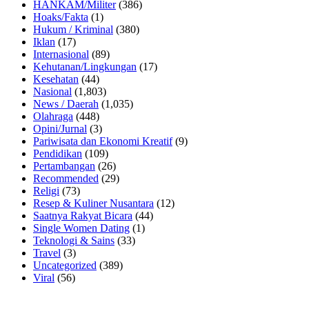
HANKAM/Militer
(386)
Hoaks/Fakta
(1)
Hukum / Kriminal
(380)
Iklan
(17)
Internasional
(89)
Kehutanan/Lingkungan
(17)
Kesehatan
(44)
Nasional
(1,803)
News / Daerah
(1,035)
Olahraga
(448)
Opini/Jurnal
(3)
Pariwisata dan Ekonomi Kreatif
(9)
Pendidikan
(109)
Pertambangan
(26)
Recommended
(29)
Religi
(73)
Resep & Kuliner Nusantara
(12)
Saatnya Rakyat Bicara
(44)
Single Women Dating
(1)
Teknologi & Sains
(33)
Travel
(3)
Uncategorized
(389)
Viral
(56)