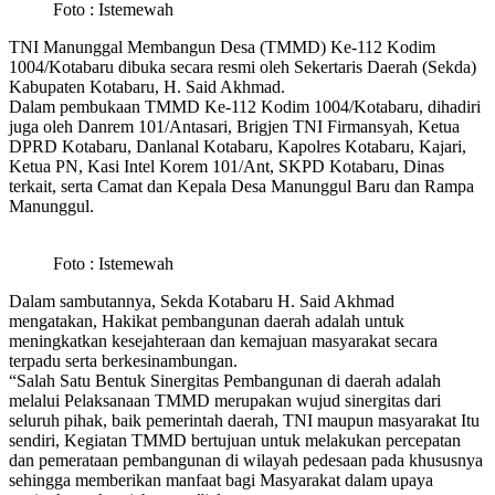
Foto : Istemewah
TNI Manunggal Membangun Desa (TMMD) Ke-112 Kodim
1004/Kotabaru dibuka secara resmi oleh Sekertaris Daerah (Sekda)
Kabupaten Kotabaru, H. Said Akhmad.
Dalam pembukaan TMMD Ke-112 Kodim 1004/Kotabaru, dihadiri
juga oleh Danrem 101/Antasari, Brigjen TNI Firmansyah, Ketua
DPRD Kotabaru, Danlanal Kotabaru, Kapolres Kotabaru, Kajari,
Ketua PN, Kasi Intel Korem 101/Ant, SKPD Kotabaru, Dinas
terkait, serta Camat dan Kepala Desa Manunggul Baru dan Rampa
Manunggul.
Foto : Istemewah
Dalam sambutannya, Sekda Kotabaru H. Said Akhmad
mengatakan, Hakikat pembangunan daerah adalah untuk
meningkatkan kesejahteraan dan kemajuan masyarakat secara
terpadu serta berkesinambungan.
“Salah Satu Bentuk Sinergitas Pembangunan di daerah adalah
melalui Pelaksanaan TMMD merupakan wujud sinergitas dari
seluruh pihak, baik pemerintah daerah, TNI maupun masyarakat Itu
sendiri, Kegiatan TMMD bertujuan untuk melakukan percepatan
dan pemerataan pembangunan di wilayah pedesaan pada khususnya
sehingga memberikan manfaat bagi Masyarakat dalam upaya