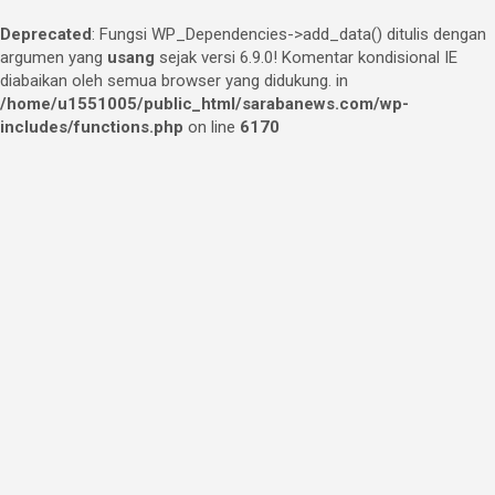
Deprecated
: Fungsi WP_Dependencies->add_data() ditulis dengan
argumen yang
usang
sejak versi 6.9.0! Komentar kondisional IE
diabaikan oleh semua browser yang didukung. in
/home/u1551005/public_html/sarabanews.com/wp-
includes/functions.php
on line
6170
Skip
to
content