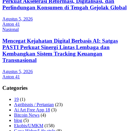
Perkuat Akselerasi Reformasi, Digitalisasi, dan
Perlindungan Konsumen di Tengah Gejolak Global
Agustus 5, 2026
Anton 41
Nasional
Mencegat Kejahatan Digital Berbasis AI: Satgas
PASTI Perkuat Sinergi Lintas Lembaga dan
Kembangkan Sistem Tracking Keuangan
Transnasional
Agustus 5, 2026
Anton 41
Categories
19
(1)
Agribisnis / Pertanian
(23)
Ai Art Free App 18
(3)
Bitcoin News
(4)
blog
(5)
Ekobis/UMKM
(158)
Gaya Hidup/Life style
(8)