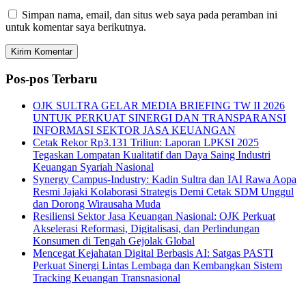
Simpan nama, email, dan situs web saya pada peramban ini
untuk komentar saya berikutnya.
Pos-pos Terbaru
OJK SULTRA GELAR MEDIA BRIEFING TW II 2026
UNTUK PERKUAT SINERGI DAN TRANSPARANSI
INFORMASI SEKTOR JASA KEUANGAN
Cetak Rekor Rp3.131 Triliun: Laporan LPKSI 2025
Tegaskan Lompatan Kualitatif dan Daya Saing Industri
Keuangan Syariah Nasional
Synergy Campus-Industry: Kadin Sultra dan IAI Rawa Aopa
Resmi Jajaki Kolaborasi Strategis Demi Cetak SDM Unggul
dan Dorong Wirausaha Muda
Resiliensi Sektor Jasa Keuangan Nasional: OJK Perkuat
Akselerasi Reformasi, Digitalisasi, dan Perlindungan
Konsumen di Tengah Gejolak Global
Mencegat Kejahatan Digital Berbasis AI: Satgas PASTI
Perkuat Sinergi Lintas Lembaga dan Kembangkan Sistem
Tracking Keuangan Transnasional