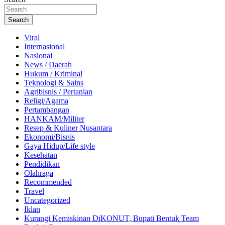
Search
Viral
Internasional
Nasional
News / Daerah
Hukum / Kriminal
Teknologi & Sains
Agribisnis / Pertanian
Religi/Agama
Pertambangan
HANKAM/Militer
Resep & Kuliner Nusantara
Ekonomi/Bisnis
Gaya Hidup/Life style
Kesehatan
Pendidikan
Olahraga
Recommended
Travel
Uncategorized
Iklan
Kurangi Kemiskinan DiKONUT, Bupati Bentuk Team