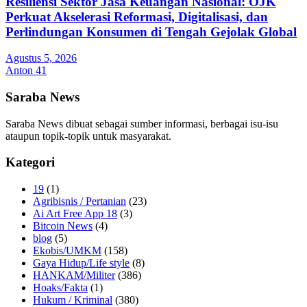
Resiliensi Sektor Jasa Keuangan Nasional: OJK
Perkuat Akselerasi Reformasi, Digitalisasi, dan
Perlindungan Konsumen di Tengah Gejolak Global
Agustus 5, 2026
Anton 41
Saraba News
Saraba News dibuat sebagai sumber informasi, berbagai isu-isu
ataupun topik-topik untuk masyarakat.
Kategori
19
(1)
Agribisnis / Pertanian
(23)
Ai Art Free App 18
(3)
Bitcoin News
(4)
blog
(5)
Ekobis/UMKM
(158)
Gaya Hidup/Life style
(8)
HANKAM/Militer
(386)
Hoaks/Fakta
(1)
Hukum / Kriminal
(380)