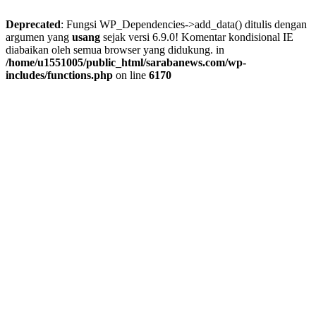
Deprecated
: Fungsi WP_Dependencies->add_data() ditulis dengan
argumen yang
usang
sejak versi 6.9.0! Komentar kondisional IE
diabaikan oleh semua browser yang didukung. in
/home/u1551005/public_html/sarabanews.com/wp-
includes/functions.php
on line
6170
Skip
to
content