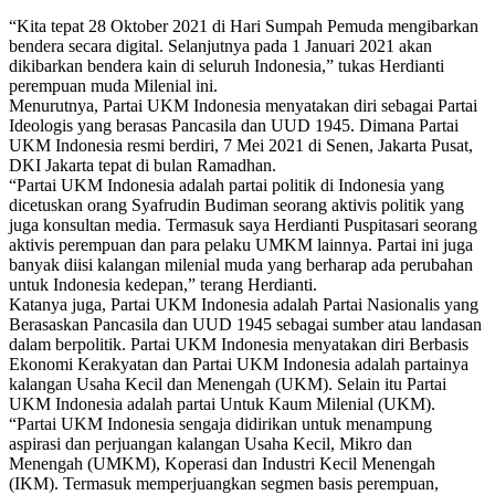
“Kita tepat 28 Oktober 2021 di Hari Sumpah Pemuda mengibarkan
bendera secara digital. Selanjutnya pada 1 Januari 2021 akan
dikibarkan bendera kain di seluruh Indonesia,” tukas Herdianti
perempuan muda Milenial ini.
Menurutnya, Partai UKM Indonesia menyatakan diri sebagai Partai
Ideologis yang berasas Pancasila dan UUD 1945. Dimana Partai
UKM Indonesia resmi berdiri, 7 Mei 2021 di Senen, Jakarta Pusat,
DKI Jakarta tepat di bulan Ramadhan.
“Partai UKM Indonesia adalah partai politik di Indonesia yang
dicetuskan orang Syafrudin Budiman seorang aktivis politik yang
juga konsultan media. Termasuk saya Herdianti Puspitasari seorang
aktivis perempuan dan para pelaku UMKM lainnya. Partai ini juga
banyak diisi kalangan milenial muda yang berharap ada perubahan
untuk Indonesia kedepan,” terang Herdianti.
Katanya juga, Partai UKM Indonesia adalah Partai Nasionalis yang
Berasaskan Pancasila dan UUD 1945 sebagai sumber atau landasan
dalam berpolitik. Partai UKM Indonesia menyatakan diri Berbasis
Ekonomi Kerakyatan dan Partai UKM Indonesia adalah partainya
kalangan Usaha Kecil dan Menengah (UKM). Selain itu Partai
UKM Indonesia adalah partai Untuk Kaum Milenial (UKM).
“Partai UKM Indonesia sengaja didirikan untuk menampung
aspirasi dan perjuangan kalangan Usaha Kecil, Mikro dan
Menengah (UMKM), Koperasi dan Industri Kecil Menengah
(IKM). Termasuk memperjuangkan segmen basis perempuan,