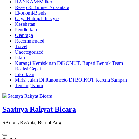
HANKAM/Militer
Resep & Kuliner Nusantara
Ekonomi/Bisnis
Gaya Hidup/Life style
Kesehatan
Pendidikan
Olahraga
Recommended
Travel
Uncategorized
Iklan
Kurangi Kemiskinan DiKONUT, Bupati Bentuk Team
Reaksi Cepat
Info Iklan
Miris! Jalan Di Ranomeeto Di BOIKOT Karena Sampah
Tentang Kami
Saatnya Rakyat Bicara
SAntun, ReAlita, BerimbAng
Search