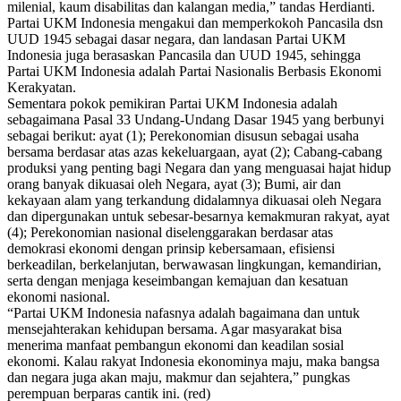
milenial, kaum disabilitas dan kalangan media,” tandas Herdianti.
Partai UKM Indonesia mengakui dan memperkokoh Pancasila dsn
UUD 1945 sebagai dasar negara, dan landasan Partai UKM
Indonesia juga berasaskan Pancasila dan UUD 1945, sehingga
Partai UKM Indonesia adalah Partai Nasionalis Berbasis Ekonomi
Kerakyatan.
Sementara pokok pemikiran Partai UKM Indonesia adalah
sebagaimana Pasal 33 Undang-Undang Dasar 1945 yang berbunyi
sebagai berikut: ayat (1); Perekonomian disusun sebagai usaha
bersama berdasar atas azas kekeluargaan, ayat (2); Cabang-cabang
produksi yang penting bagi Negara dan yang menguasai hajat hidup
orang banyak dikuasai oleh Negara, ayat (3); Bumi, air dan
kekayaan alam yang terkandung didalamnya dikuasai oleh Negara
dan dipergunakan untuk sebesar-besarnya kemakmuran rakyat, ayat
(4); Perekonomian nasional diselenggarakan berdasar atas
demokrasi ekonomi dengan prinsip kebersamaan, efisiensi
berkeadilan, berkelanjutan, berwawasan lingkungan, kemandirian,
serta dengan menjaga keseimbangan kemajuan dan kesatuan
ekonomi nasional.
“Partai UKM Indonesia nafasnya adalah bagaimana dan untuk
mensejahterakan kehidupan bersama. Agar masyarakat bisa
menerima manfaat pembangun ekonomi dan keadilan sosial
ekonomi. Kalau rakyat Indonesia ekonominya maju, maka bangsa
dan negara juga akan maju, makmur dan sejahtera,” pungkas
perempuan berparas cantik ini. (red)