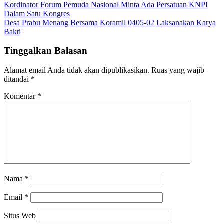
Navigasi
Kordinator Forum Pemuda Nasional Minta Ada Persatuan KNPI
Dalam Satu Kongres
pos
Desa Prabu Menang Bersama Koramil 0405-02 Laksanakan Karya
Bakti
Tinggalkan Balasan
Alamat email Anda tidak akan dipublikasikan.
Ruas yang wajib
ditandai
*
Komentar
*
Nama
*
Email
*
Situs Web