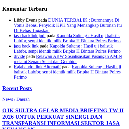
Komentar Terbaru
Libby Evans
pada
DUNIA TERBALIK ; Buronannya Di
Vonis Bebas, Penyidik KPK Yang Menangkap Buronan Itu
Di Bebas Tugaskan
jasa backlink judi
pada
Kapolda Sulteng : Hasil uji balistik
Labfor, senpi identik milik Bripka H Bintara Polres Parimo
jasa back link
pada
Kapolda Sulteng : Hasil uji balistik
Labfor, senpi identik milik Bripka H Bintara Polres Parimo
divide
pada
Relawan ABW Sosialisasikan Pasangan AMIN
melalui Senam Sehat dan Gembira
Rajabandot link Alternatif
pada
Kapolda Sulteng : Hasil uji
balistik Labfor, senpi identik milik Bripka H Bintara Polres
Parimo
Recent Posts
News / Daerah
OJK SULTRA GELAR MEDIA BRIEFING TW II
2026 UNTUK PERKUAT SINERGI DAN
TRANSPARANSI INFORMASI SEKTOR JASA