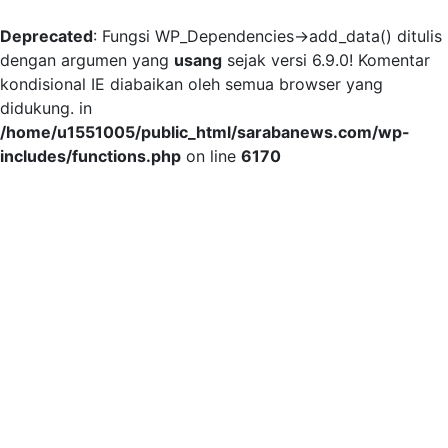
Deprecated
: Fungsi WP_Dependencies->add_data() ditulis
dengan argumen yang
usang
sejak versi 6.9.0! Komentar
kondisional IE diabaikan oleh semua browser yang
didukung. in
/home/u1551005/public_html/sarabanews.com/wp-
includes/functions.php
on line
6170
Skip
to
content