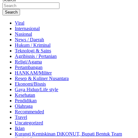
Search
Viral
Internasional
Nasional
News / Daerah
Hukum / Kriminal
Teknologi & Sains
Agribisnis / Pertanian
Religi/Agama
Pertambangan
HANKAM/Militer
Resep & Kuliner Nusantara
Ekonomi/Bisnis
Gaya Hidup/Life style
Kesehatan
Pendidikan
Olahraga
Recommended
Travel
Uncategorized
Iklan
Kurangi Kemiskinan DiKONUT, Bupati Bentuk Team