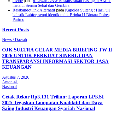
divide
pada
Relawan ABW Sosialisasikan Pasangan AMIN
melalui Senam Sehat dan Gembira
Rajabandot link Alternatif
pada
Kapolda Sulteng : Hasil uji
balistik Labfor, senpi identik milik Bripka H Bintara Polres
Parimo
Recent Posts
News / Daerah
OJK SULTRA GELAR MEDIA BRIEFING TW II
2026 UNTUK PERKUAT SINERGI DAN
TRANSPARANSI INFORMASI SEKTOR JASA
KEUANGAN
Agustus 7, 2026
Anton 41
Nasional
Cetak Rekor Rp3.131 Triliun: Laporan LPKSI
2025 Tegaskan Lompatan Kualitatif dan Daya
Saing Industri Keuangan Syariah Nasional