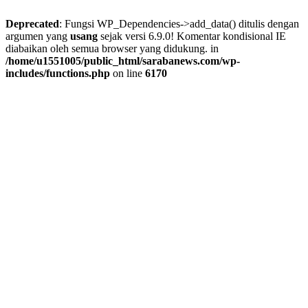
Deprecated
: Fungsi WP_Dependencies->add_data() ditulis dengan
argumen yang
usang
sejak versi 6.9.0! Komentar kondisional IE
diabaikan oleh semua browser yang didukung. in
/home/u1551005/public_html/sarabanews.com/wp-
includes/functions.php
on line
6170
Skip
to
content