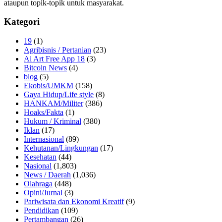
ataupun topik-topik untuk masyarakat.
Kategori
19
(1)
Agribisnis / Pertanian
(23)
Ai Art Free App 18
(3)
Bitcoin News
(4)
blog
(5)
Ekobis/UMKM
(158)
Gaya Hidup/Life style
(8)
HANKAM/Militer
(386)
Hoaks/Fakta
(1)
Hukum / Kriminal
(380)
Iklan
(17)
Internasional
(89)
Kehutanan/Lingkungan
(17)
Kesehatan
(44)
Nasional
(1,803)
News / Daerah
(1,036)
Olahraga
(448)
Opini/Jurnal
(3)
Pariwisata dan Ekonomi Kreatif
(9)
Pendidikan
(109)
Pertambangan
(26)