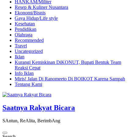
HANKAM/Militer
Resep & Kuliner Nusantara
Ekonomi/Bisnis
Gaya Hidup/Life style
Kesehatan
Pendidikan
Olahraga
Recommended
Travel
Uncategorized
Iklan
Kurangi Kemiskinan DiKONUT, Bupati Bentuk Team
Reaksi Cepat
Info Iklan
Miris! Jalan Di Ranomeeto Di BOIKOT Karena Sampah
Tentang Kami
Saatnya Rakyat Bicara
SAntun, ReAlita, BerimbAng
Search