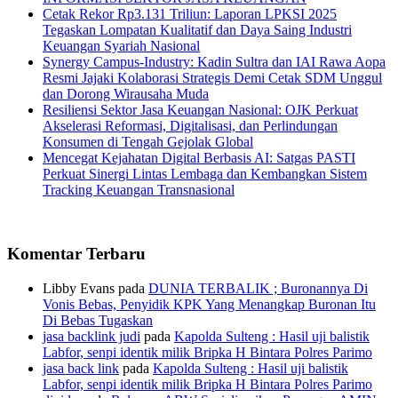
Cetak Rekor Rp3.131 Triliun: Laporan LPKSI 2025
Tegaskan Lompatan Kualitatif dan Daya Saing Industri
Keuangan Syariah Nasional
Synergy Campus-Industry: Kadin Sultra dan IAI Rawa Aopa
Resmi Jajaki Kolaborasi Strategis Demi Cetak SDM Unggul
dan Dorong Wirausaha Muda
Resiliensi Sektor Jasa Keuangan Nasional: OJK Perkuat
Akselerasi Reformasi, Digitalisasi, dan Perlindungan
Konsumen di Tengah Gejolak Global
Mencegat Kejahatan Digital Berbasis AI: Satgas PASTI
Perkuat Sinergi Lintas Lembaga dan Kembangkan Sistem
Tracking Keuangan Transnasional
Komentar Terbaru
Libby Evans
pada
DUNIA TERBALIK ; Buronannya Di
Vonis Bebas, Penyidik KPK Yang Menangkap Buronan Itu
Di Bebas Tugaskan
jasa backlink judi
pada
Kapolda Sulteng : Hasil uji balistik
Labfor, senpi identik milik Bripka H Bintara Polres Parimo
jasa back link
pada
Kapolda Sulteng : Hasil uji balistik
Labfor, senpi identik milik Bripka H Bintara Polres Parimo