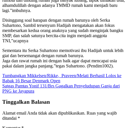
rumbia dan dinding rumah juga banyak lubang, lapuk dimakan usia,
alhamdulillah dengan adanya TMMD rumah kami menjadi baru
lagi.”imbuhnya.
Disinggung soal harapan dengan rumah barunya oleh Serka
Suhartono, Sambil tersenyum Hadijah mengatakan akan fokus
membesarkan kedua orang anaknya yang sudah menginjak bangku
SMP, dan salah satunya bercita-cita ingin menjadi anggota
TNI,”ucapnya
Sementara itu Serka Suhartono memotivasi ibu Hadijah untuk lebih
giat dan bersemangat dengan rumah barunya.
Jaga dan rawat rumah ini dengan baik agar dapat mencapai usia
pakai dalam jangka panjang.”tegas Suhartono. (Pendim1002).
Navigasi
Tumbangkan Mikkelsen/Rikke, Praveen/Melati Berhasil Lolos ke
Babak 16 Besar Denmark Open
pos
Satgas Pamtas Yonif 131/Brs Gagalkan Penyeludupan Ganja dari
PNG ke Jayapura
Tinggalkan Balasan
Alamat email Anda tidak akan dipublikasikan.
Ruas yang wajib
ditandai
*
Komentar
*