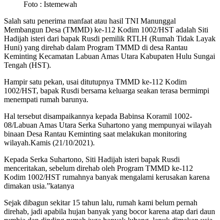
Foto : Istemewah
Salah satu penerima manfaat atau hasil TNI Manunggal
Membangun Desa (TMMD) ke-112 Kodim 1002/HST adalah Siti
Hadijah isteri dari bapak Rusdi pemilik RTLH (Rumah Tidak Layak
Huni) yang direhab dalam Program TMMD di desa Rantau
Keminting Kecamatan Labuan Amas Utara Kabupaten Hulu Sungai
Tengah (HST).
Hampir satu pekan, usai ditutupnya TMMD ke-112 Kodim
1002/HST, bapak Rusdi bersama keluarga seakan terasa bermimpi
menempati rumah barunya.
Hal tersebut disampaikannya kepada Babinsa Koramil 1002-
08/Labuan Amas Utara Serka Suhartono yang mempunyai wilayah
binaan Desa Rantau Keminting saat melakukan monitoring
wilayah.Kamis (21/10/2021).
Kepada Serka Suhartono, Siti Hadijah isteri bapak Rusdi
menceritakan, sebelum direhab oleh Program TMMD ke-112
Kodim 1002/HST rumahnya banyak mengalami kerusakan karena
dimakan usia.”katanya
Sejak dibagun sekitar 15 tahun lalu, rumah kami belum pernah
direhab, jadi apabila hujan banyak yang bocor karena atap dari daun