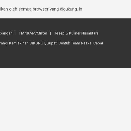
baikan oleh semua browser yang didukung. in
mbangan
HANKAM/Militer
Resep & Kuliner Nusantara
rangi Kemiskinan DiKONUT, Bupati Bentuk Team Reaksi Cepat