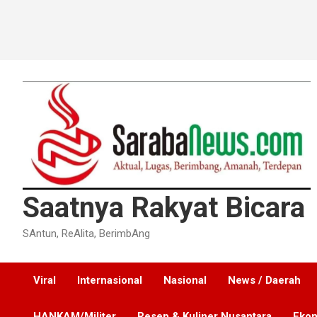
Saatnya Rakyat Bicara
SAntun, ReAlita, BerimbAng
Viral
Internasional
Nasional
News / Daerah
HANKAM/Militer
Resep & Kuliner Nusantara
Ekon