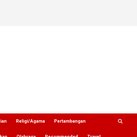
nian
Religi/Agama
Pertambangan
ikan
Olahraga
Recommended
Travel