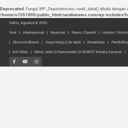
Deprecated
: Fungsi WP_Dependencies->add_data() ditulis dengan
/home/u1551005/public_html/sarabanews.com/wp-includes/fu
Skip
Sabtu, Agustus 8, 2026
to
content
Viral
Internasional
Nasional
News / Daerah
Hukum / Krimin
Ekonomi/Bisnis
Gaya Hidup/Life style
Kesehatan
Pendidika
Info Iklan
Miris! Jalan Di Ranomeeto Di BOIKOT Karena Sampah