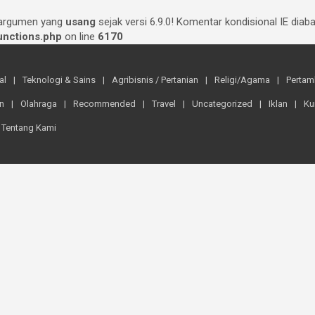
 argumen yang
usang
sejak versi 6.9.0! Komentar kondisional IE dia
nctions.php
on line
6170
al
Teknologi & Sains
Agribisnis / Pertanian
Religi/Agama
Perta
n
Olahraga
Recommended
Travel
Uncategorized
Iklan
Ku
Tentang Kami