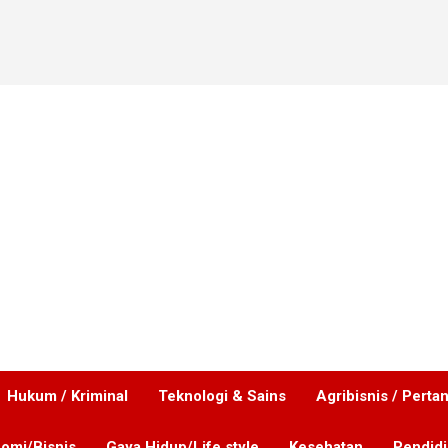
Hukum / Kriminal
Teknologi & Sains
Agribisnis / Perta
omi/Bisnis
Gaya Hidup/Life style
Kesehatan
Pendid