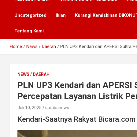
Uncategorized
Iklan
Kurangi Kemiskinan DiKONUT
Tentang Kami
Home
News / Daerah
PLN UP3 Kendari dan APERSI Sultra Pe
NEWS / DAERAH
PLN UP3 Kendari dan APERSI Su
Percepatan Layanan Listrik P
Juli 10, 2025
sarabanews
Kendari-Saatnya Rakyat Bicara.com