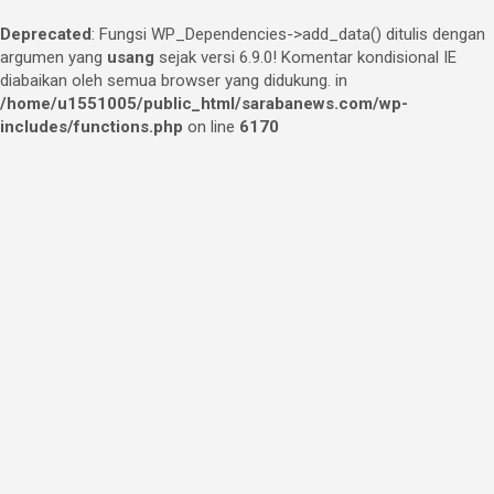
Deprecated
: Fungsi WP_Dependencies->add_data() ditulis dengan
argumen yang
usang
sejak versi 6.9.0! Komentar kondisional IE
diabaikan oleh semua browser yang didukung. in
/home/u1551005/public_html/sarabanews.com/wp-
includes/functions.php
on line
6170
Skip
to
content