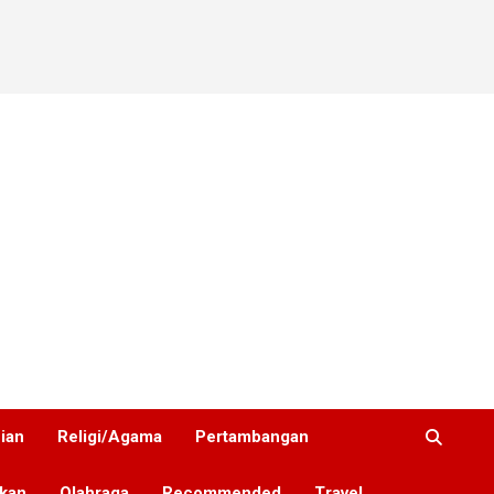
nian
Religi/Agama
Pertambangan
ikan
Olahraga
Recommended
Travel