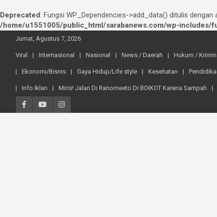
Deprecated
: Fungsi WP_Dependencies->add_data() ditulis dengan
/home/u1551005/public_html/sarabanews.com/wp-includes/fu
Skip
Jumat, Agustus 7, 2026
to
content
Viral
Internasional
Nasional
News / Daerah
Hukum / Krimin
Ekonomi/Bisnis
Gaya Hidup/Life style
Kesehatan
Pendidika
Info Iklan
Miris! Jalan Di Ranomeeto Di BOIKOT Karena Sampah