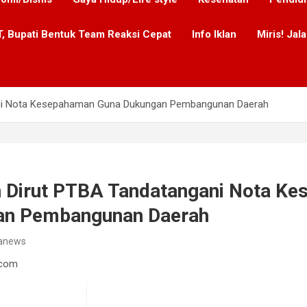
, Bupati Bentuk Team Reaksi Cepat
Info Iklan
Miris! Ja
gani Nota Kesepahaman Guna Dukungan Pembangunan Daerah
an Dirut PTBA Tandatangani Nota K
an Pembangunan Daerah
anews
.com