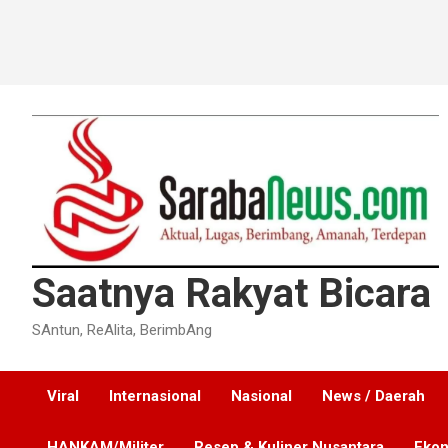
Saatnya Rakyat Bicara
SAntun, ReAlita, BerimbAng
Viral
Internasional
Nasional
News / Daerah
HANKAM/Militer
Resep & Kuliner Nusantara
Ekon