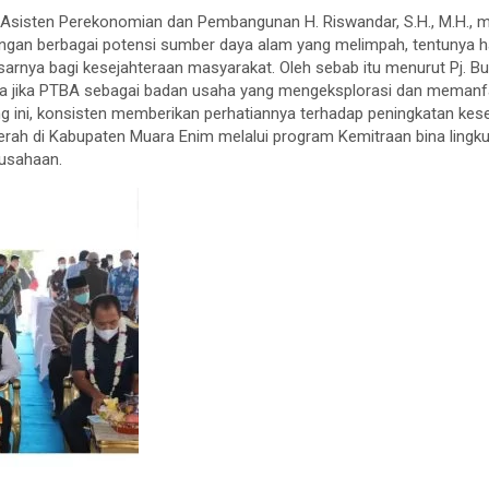
gi Asisten Perekonomian dan Pembangunan H. Riswandar, S.H., M.H.
gan berbagai potensi sumber daya alam yang melimpah, tentunya har
rnya bagi kesejahteraan masyarakat. Oleh sebab itu menurut Pj. Bup
 jika PTBA sebagai badan usaha yang mengeksplorasi dan memanf
g ini, konsisten memberikan perhatiannya terhadap peningkatan kes
h di Kabupaten Muara Enim melalui program Kemitraan bina lingk
rusahaan.