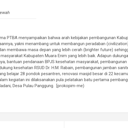
mewah
Utama PTBA menyampaikan bahwa arah kebijakan pembangunan Kabup
ahaannya, yakni menambang untuk membangun peradaban (civilizatio
dan membawa masa depan yang lebih cerah (brighter future) sehing
n masyarakat Kabupaten Muara Enim yang lebih baik. Adapun dukun
nya, bantuan pendanaan BPJS kesehatan masyarakat, pembangunan g
dukung kesehatan RSUD Dr. H.M. Rabain, pembangunan jamban sanite
ang belajar 28 pondok pesantren, renovasi masjid besar di 22 keca
alam kegiatan ini dilaksanakan pula pelatakan batu pertama pemban
Madani, Desa Pulau Panggung. [prokopim-me)