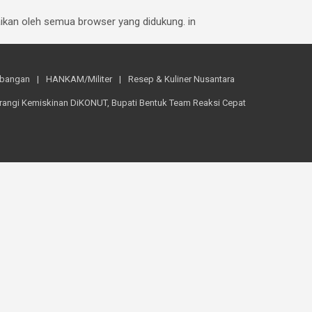
baikan oleh semua browser yang didukung. in
mbangan
HANKAM/Militer
Resep & Kuliner Nusantara
rangi Kemiskinan DiKONUT, Bupati Bentuk Team Reaksi Cepat