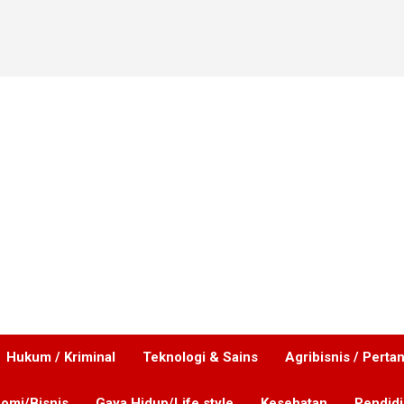
Hukum / Kriminal
Teknologi & Sains
Agribisnis / Perta
omi/Bisnis
Gaya Hidup/Life style
Kesehatan
Pendid