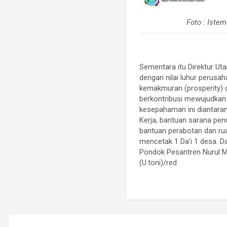
Foto : Iste
Sementara itu Direktur 
dengan nilai luhur perus
kemakmuran (prosperity) 
berkontribusi mewujudka
kesepahaman ini diantara
Kerja, bantuan sarana pen
bantuan perabotan dan ru
mencetak 1 Da’i 1 desa. D
Pondok Pesantren Nurul 
(U.toni)/red
Navigasi