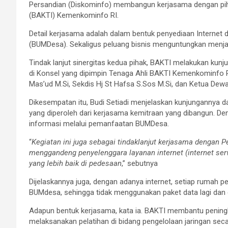
Persandian (Diskominfo) membangun kerjasama dengan piha
(BAKTI) Kemenkominfo RI.
Detail kerjasama adalah dalam bentuk penyediaan Internet 
(BUMDesa). Sekaligus peluang bisnis menguntungkan menja
Tindak lanjut sinergitas kedua pihak, BAKTI melakukan ku
di Konsel yang dipimpin Tenaga Ahli BAKTI Kemenkominfo P
Mas’ud M.Si, Sekdis Hj St Hafsa S.Sos M.Si, dan Ketua De
Dikesempatan itu, Budi Setiadi menjelaskan kunjungannya
yang diperoleh dari kerjasama kemitraan yang dibangun. D
informasi melalui pemanfaatan BUMDesa.
“
Kegiatan ini juga sebagai tindaklanjut kerjasama dengan
menggandeng penyelenggara layanan internet (internet serv
yang lebih baik di pedesaan
,” sebutnya
Dijelaskannya juga, dengan adanya internet, setiap rumah p
BUMdesa, sehingga tidak menggunakan paket data lagi dan de
Adapun bentuk kerjasama, kata ia. BAKTI membantu pening
melaksanakan pelatihan di bidang pengelolaan jaringan secar