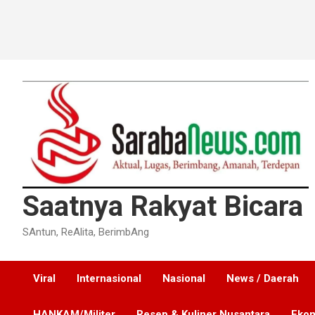
Saatnya Rakyat Bicara
SAntun, ReAlita, BerimbAng
Viral
Internasional
Nasional
News / Daerah
HANKAM/Militer
Resep & Kuliner Nusantara
Ekon