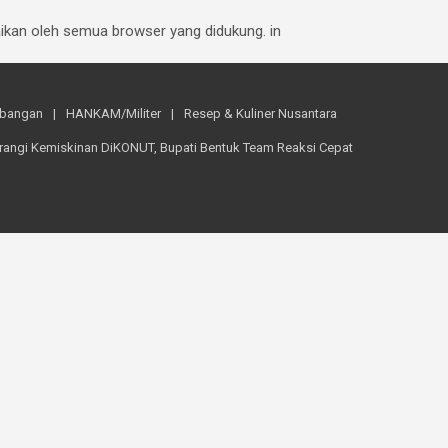
baikan oleh semua browser yang didukung. in
mbangan
HANKAM/Militer
Resep & Kuliner Nusantara
rangi Kemiskinan DiKONUT, Bupati Bentuk Team Reaksi Cepat