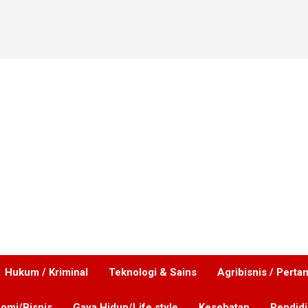
Hukum / Kriminal
Teknologi & Sains
Agribisnis / Perta
omi/Bisnis
Gaya Hidup/Life style
Kesehatan
Pendid