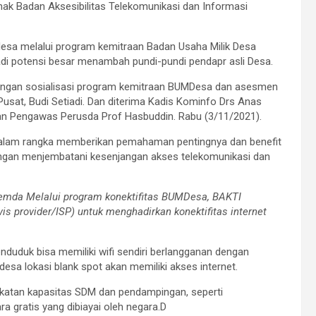
k Badan Aksesibilitas Telekomunikasi dan Informasi
desa melalui program kemitraan Badan Usaha Milik Desa
di potensi besar menambah pundi-pundi pendapr asli Desa.
njungan sosialisasi program kemitraan BUMDesa dan asesmen
usat, Budi Setiadi. Dan diterima Kadis Kominfo Drs Anas
wan Pengawas Perusda Prof Hasbuddin. Rabu (3/11/2021).
 dalam rangka memberikan pemahaman pentingnya dan benefit
engan menjembatani kesenjangan akses telekomunikasi dan
 Pemda Melalui program konektifitas BUMDesa, BAKTI
is provider/ISP) untuk menghadirkan konektifitas internet
enduduk bisa memiliki wifi sendiri berlangganan dengan
sa lokasi blank spot akan memiliki akses internet.
katan kapasitas SDM dan pendampingan, seperti
a gratis yang dibiayai oleh negara.D