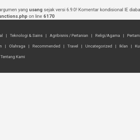
 argumen yang
usang
sejak versi 6.9.0! Komentar kondisional IE dia
nctions.php
on line
6170
al
Teknologi & Sains
Agribisnis / Pertanian
Religi/Agama
Perta
n
Olahraga
Recommended
Travel
Uncategorized
Iklan
Ku
Tentang Kami