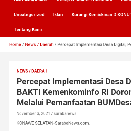
Uncategorized
Iklan
Kurangi Kemiskinan DiKONUT
Tentang Kami
Home
News / Daerah
Percepat Implementasi Desa Digital,
NEWS / DAERAH
Percepat Implementasi Desa D
BAKTI Kemenkominfo RI Dorong
Melalui Pemanfaatan BUMDes
November 3, 2021
sarabanews
KONAWE SELATAN-SarabaNews.com.