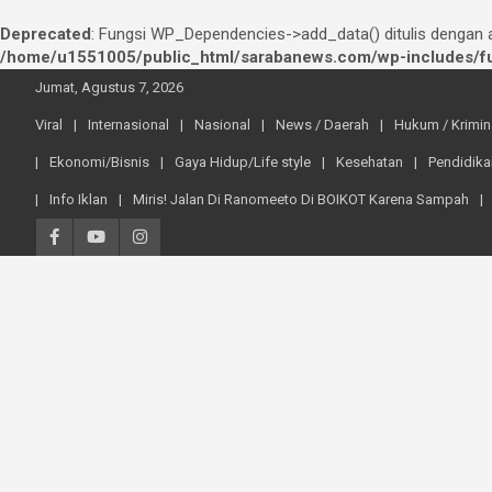
Deprecated
: Fungsi WP_Dependencies->add_data() ditulis dengan
/home/u1551005/public_html/sarabanews.com/wp-includes/fu
Skip
Jumat, Agustus 7, 2026
to
content
Viral
Internasional
Nasional
News / Daerah
Hukum / Krimin
Ekonomi/Bisnis
Gaya Hidup/Life style
Kesehatan
Pendidika
Info Iklan
Miris! Jalan Di Ranomeeto Di BOIKOT Karena Sampah