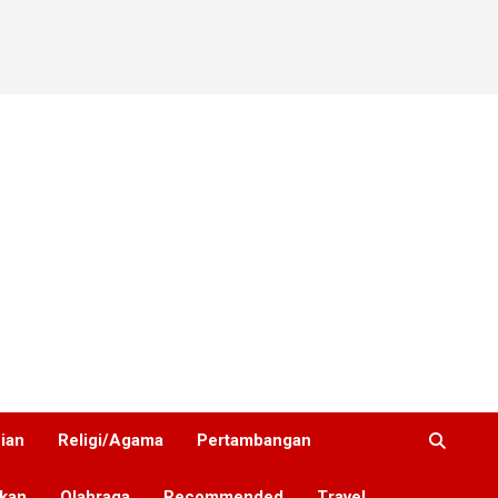
nian
Religi/Agama
Pertambangan
ikan
Olahraga
Recommended
Travel