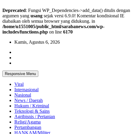
Deprecated
: Fungsi WP_Dependencies->add_data() ditulis dengan
argumen yang
usang
sejak versi 6.9.0! Komentar kondisional IE
diabaikan oleh semua browser yang didukung. in
/home/u1551005/public_html/sarabanews.com/wp-
includes/functions.php
on line
6170
Skip
Kamis, Agustus 6, 2026
to
content
Responsive Menu
Viral
Internasional
Nasional
News / Daerah
Hukum / Kriminal
Teknologi & Sains
Agribisnis / Pertanian
Religi/Agama
Pertambangan
HANKAM/Militer