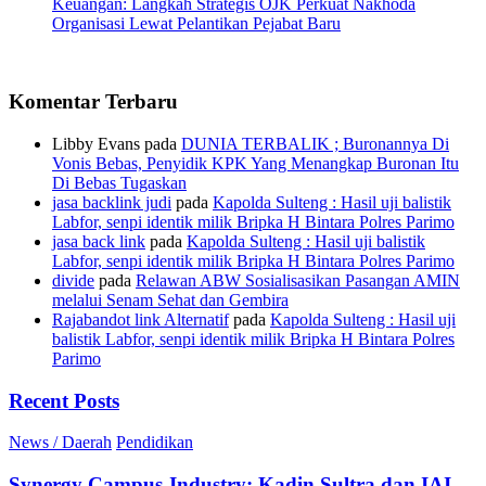
Keuangan: Langkah Strategis OJK Perkuat Nakhoda
Organisasi Lewat Pelantikan Pejabat Baru
Komentar Terbaru
Libby Evans
pada
DUNIA TERBALIK ; Buronannya Di
Vonis Bebas, Penyidik KPK Yang Menangkap Buronan Itu
Di Bebas Tugaskan
jasa backlink judi
pada
Kapolda Sulteng : Hasil uji balistik
Labfor, senpi identik milik Bripka H Bintara Polres Parimo
jasa back link
pada
Kapolda Sulteng : Hasil uji balistik
Labfor, senpi identik milik Bripka H Bintara Polres Parimo
divide
pada
Relawan ABW Sosialisasikan Pasangan AMIN
melalui Senam Sehat dan Gembira
Rajabandot link Alternatif
pada
Kapolda Sulteng : Hasil uji
balistik Labfor, senpi identik milik Bripka H Bintara Polres
Parimo
Recent Posts
News / Daerah
Pendidikan
Synergy Campus-Industry: Kadin Sultra dan IAI