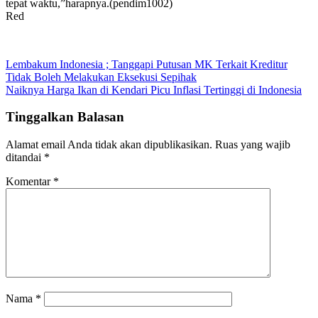
tepat waktu,”harapnya.(pendim1002)
Red
Navigasi
Lembakum Indonesia ; Tanggapi Putusan MK Terkait Kreditur
Tidak Boleh Melakukan Eksekusi Sepihak
pos
Naiknya Harga Ikan di Kendari Picu Inflasi Tertinggi di Indonesia
Tinggalkan Balasan
Alamat email Anda tidak akan dipublikasikan.
Ruas yang wajib
ditandai
*
Komentar
*
Nama
*