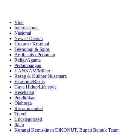
Viral
Internasional
Nasional
News / Daerah
Hukum / Kriminal
Teknologi & Sains
Agribisnis / Pertanian
Religi/Agama
Pertambangan
HANKAM/Militer
Resep & Kuliner Nusantara
Ekonomi/Bisnis
Gaya Hidup/Life style
Kesehatan
Pendidikan
Olahraga
Recommended
Travel
Uncategorized
Iklan
Kurangi Kemiskinan DiKONUT, Bupati Bentuk Team