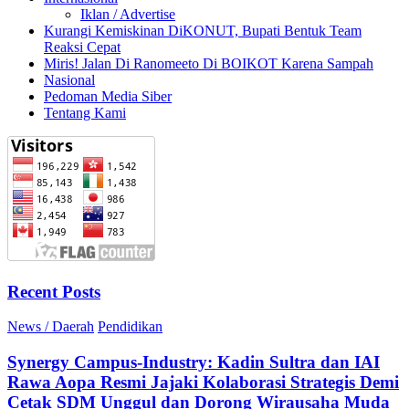
Iklan / Advertise
Kurangi Kemiskinan DiKONUT, Bupati Bentuk Team
Reaksi Cepat
Miris! Jalan Di Ranomeeto Di BOIKOT Karena Sampah
Nasional
Pedoman Media Siber
Tentang Kami
Recent Posts
News / Daerah
Pendidikan
Synergy Campus-Industry: Kadin Sultra dan IAI
Rawa Aopa Resmi Jajaki Kolaborasi Strategis Demi
Cetak SDM Unggul dan Dorong Wirausaha Muda