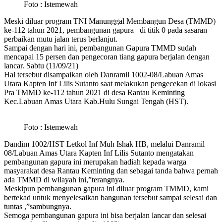
Foto : Istemewah
Meski diluar program TNI Manunggal Membangun Desa (TMMD)
ke-112 tahun 2021, pembangunan gapura di titik 0 pada sasaran
perbaikan mutu jalan terus berlanjut.
Sampai dengan hari ini, pembangunan Gapura TMMD sudah
mencapai 15 persen dan pengecoran tiang gapura berjalan dengan
lancar. Sabtu (11/09/21)
Hal tersebut disampaikan oleh Danramil 1002-08/Labuan Amas
Utara Kapten Inf Lilis Sutanto saat melakukan pengecekan di lokasi
Pra TMMD ke-112 tahun 2021 di desa Rantau Keminting
Kec.Labuan Amas Utara Kab.Hulu Sungai Tengah (HST).
Foto : Istemewah
Dandim 1002/HST Letkol Inf Muh Ishak HB, melalui Danramil
08/Labuan Amas Utara Kapten Inf Lilis Sutanto mengatakan
pembangunan gapura ini merupakan hadiah kepada warga
masyarakat desa Rantau Keminting dan sebagai tanda bahwa pernah
ada TMMD di wilayah ini,”terangnya.
Meskipun pembangunan gapura ini diluar program TMMD, kami
bertekad untuk menyelesaikan bangunan tersebut sampai selesai dan
tuntas ,”sambungnya.
Semoga pembangunan gapura ini bisa berjalan lancar dan selesai