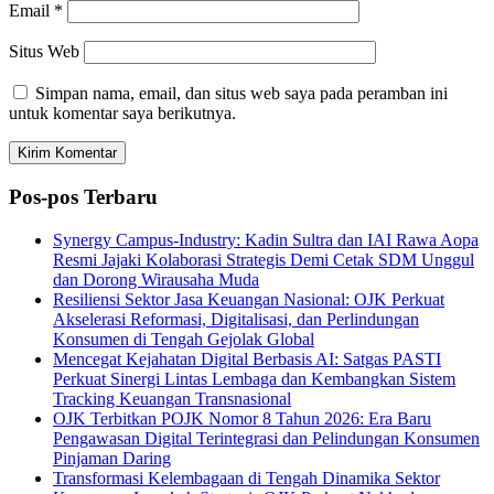
Email
*
Situs Web
Simpan nama, email, dan situs web saya pada peramban ini
untuk komentar saya berikutnya.
Pos-pos Terbaru
Synergy Campus-Industry: Kadin Sultra dan IAI Rawa Aopa
Resmi Jajaki Kolaborasi Strategis Demi Cetak SDM Unggul
dan Dorong Wirausaha Muda
Resiliensi Sektor Jasa Keuangan Nasional: OJK Perkuat
Akselerasi Reformasi, Digitalisasi, dan Perlindungan
Konsumen di Tengah Gejolak Global
Mencegat Kejahatan Digital Berbasis AI: Satgas PASTI
Perkuat Sinergi Lintas Lembaga dan Kembangkan Sistem
Tracking Keuangan Transnasional
OJK Terbitkan POJK Nomor 8 Tahun 2026: Era Baru
Pengawasan Digital Terintegrasi dan Pelindungan Konsumen
Pinjaman Daring
Transformasi Kelembagaan di Tengah Dinamika Sektor