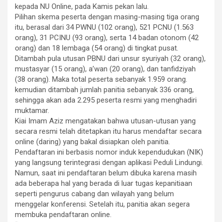
kepada NU Online, pada Kamis pekan lalu.
Pilihan skema peserta dengan masing-masing tiga orang
itu, berasal dari 34 PWNU (102 orang), 521 PCNU (1.563
orang), 31 PCINU (93 orang), serta 14 badan otonom (42
orang) dan 18 lembaga (54 orang) di tingkat pusat.
Ditambah pula utusan PBNU dari unsur syuriyah (32 orang),
mustasyar (15 orang), a’wan (20 orang), dan tanfidziyah
(38 orang). Maka total peserta sebanyak 1.959 orang.
kemudian ditambah jumlah panitia sebanyak 336 orang,
sehingga akan ada 2.295 peserta resmi yang menghadiri
muktamar.
Kiai Imam Aziz mengatakan bahwa utusan-utusan yang
secara resmi telah ditetapkan itu harus mendaftar secara
online (daring) yang bakal disiapkan oleh panitia.
Pendaftaran ini berbasis nomor induk kependudukan (NIK)
yang langsung terintegrasi dengan aplikasi Peduli Lindungi.
Namun, saat ini pendaftaran belum dibuka karena masih
ada beberapa hal yang berada di luar tugas kepanitiaan
seperti pengurus cabang dan wilayah yang belum
menggelar konferensi. Setelah itu, panitia akan segera
membuka pendaftaran online.