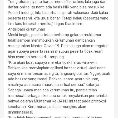
“Yang utusannya itu harus mendaftar online, lalu juga dari
daftar online itu nanti ada basis NIK yang bisa masuk ke
Peduli Lindungi, kita bisa lihat, sejarah vaksinasi. Jadi kalau
peserta resmi, kita urusi benar. Tetapi kalau (peserta) yang
lain-lain, terserah mereka,” tegas Kiai Imam.
Antisipasi kerumunan
Meski begitu, panitia tetap berharap gelaran muktamar
tidak sampai menimbulkan kerumunan dan bahkan
menciptakan klaster Covid-19. Panitia juga akan mengatur
agar supaya peserta resmi maupun peserta tidak resmi
bisa nyaman berada di Lampung.
“Kita akan buat supaya mereka tidak harus wira-wiri.
Bahkan kita menyiapkan aplikasi bazzar virtual. Jadi nanti
saya di mana, pesan apa gitu, langsung diantar. Nggak usah
ada bazzar yang ramai. Bahkan, acara-acara hiburan,
misalnya ada acara musik, itu virtual semua,” katanya.
Sebagai upaya menjaga kerumunan itu, panitia telah
membuat berbagai skenario untuk meyakinkan pemerintah
bahwa gelaran Muktamar ke-34 NU ini taat pada protokol
kesehatan. Kerumunan, sebisa mungkin, akan
diminimalisasi.
“Kita tidak bisa mencegah orang ke Lampung. Kita juga