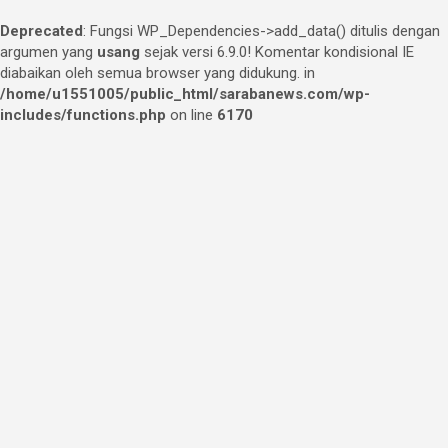
Deprecated
: Fungsi WP_Dependencies->add_data() ditulis dengan
argumen yang
usang
sejak versi 6.9.0! Komentar kondisional IE
diabaikan oleh semua browser yang didukung. in
/home/u1551005/public_html/sarabanews.com/wp-
includes/functions.php
on line
6170
Skip
to
content