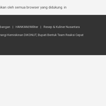
baikan oleh semua browser yang didukung. in
mbangan
HANKAM/Militer
Resep & Kuliner Nusantara
rangi Kemiskinan DiKONUT, Bupati Bentuk Team Reaksi Cepat