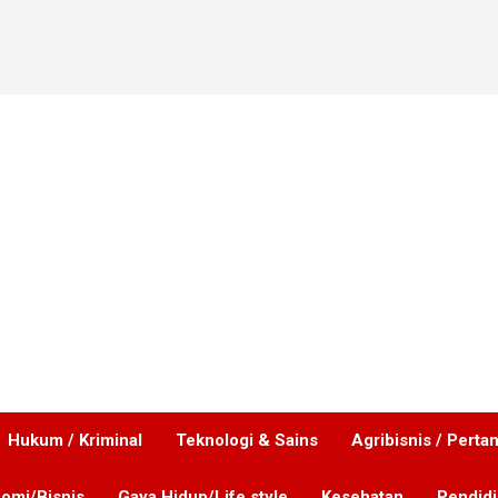
Hukum / Kriminal
Teknologi & Sains
Agribisnis / Perta
omi/Bisnis
Gaya Hidup/Life style
Kesehatan
Pendid