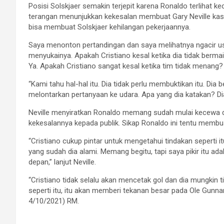
Posisi Solskjaer semakin terjepit karena Ronaldo terlihat k
terangan menunjukkan kekesalan membuat Gary Neville kasi
bisa membuat Solskjaer kehilangan pekerjaannya.
Saya menonton pertandingan dan saya melihatnya ngacir us
menyukainya. Apakah Cristiano kesal ketika dia tidak bermai
Ya. Apakah Cristiano sangat kesal ketika tim tidak menang? T
“Kami tahu hal-hal itu. Dia tidak perlu membuktikan itu. Dia 
melontarkan pertanyaan ke udara. Apa yang dia katakan? Dia
Neville menyiratkan Ronaldo memang sudah mulai kecewa 
kekesalannya kepada publik. Sikap Ronaldo ini tentu membu
“Cristiano cukup pintar untuk mengetahui tindakan seperti
yang sudah dia alami. Memang begitu, tapi saya pikir itu ad
depan,” lanjut Neville.
“Cristiano tidak selalu akan mencetak gol dan dia mungkin tid
seperti itu, itu akan memberi tekanan besar pada Ole Gunnar S
4/10/2021) RM.