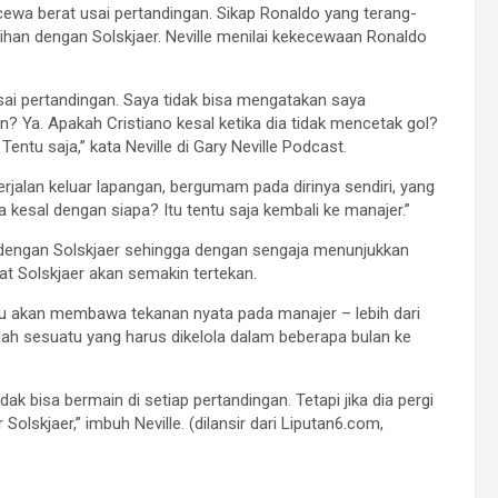
ecewa berat usai pertandingan. Sikap Ronaldo yang terang-
han dengan Solskjaer. Neville menilai kekecewaan Ronaldo
ai pertandingan. Saya tidak bisa mengatakan saya
n? Ya. Apakah Cristiano kesal ketika dia tidak mencetak gol?
entu saja,” kata Neville di Gary Neville Podcast.
berjalan keluar lapangan, bergumam pada dirinya sendiri, yang
 kesal dengan siapa? Itu tentu saja kembali ke manajer.”
dengan Solskjaer sehingga dengan sengaja menunjukkan
at Solskjaer akan semakin tertekan.
 itu akan membawa tekanan nyata pada manajer – lebih dari
alah sesuatu yang harus dikelola dalam beberapa bulan ke
ak bisa bermain di setiap pertandingan. Tetapi jika dia pergi
olskjaer,” imbuh Neville. (dilansir dari Liputan6.com,