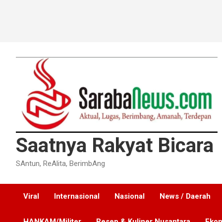
Saatnya Rakyat Bicara
SAntun, ReAlita, BerimbAng
Viral
Internasional
Nasional
News / Daerah
HANKAM/Militer
Resep & Kuliner Nusantara
Ekon