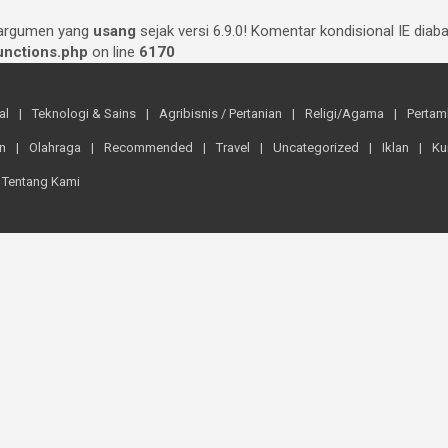
 argumen yang
usang
sejak versi 6.9.0! Komentar kondisional IE dia
nctions.php
on line
6170
al
Teknologi & Sains
Agribisnis / Pertanian
Religi/Agama
Perta
n
Olahraga
Recommended
Travel
Uncategorized
Iklan
Ku
Tentang Kami