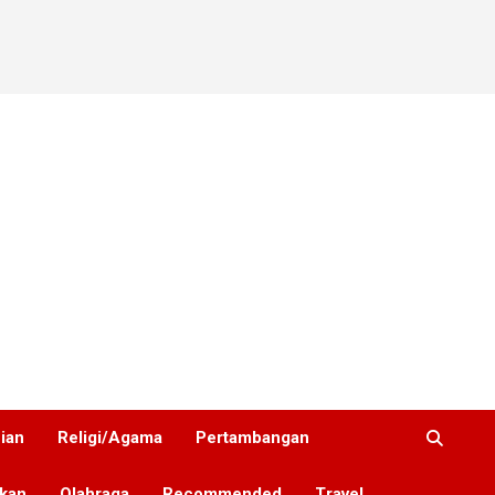
nian
Religi/Agama
Pertambangan
ikan
Olahraga
Recommended
Travel