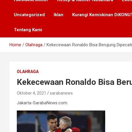
Uncategorized
Iklan
Kurangi Kemiskinan DiKONUT
Tentang Kami
Home
Olahraga
Kekecewaan Ronaldo Bisa Berujung Dipecatn
OLAHRAGA
Kekecewaan Ronaldo Bisa Beru
Oktober 4, 2021
sarabanews
Jakarta-SarabaNews.com.