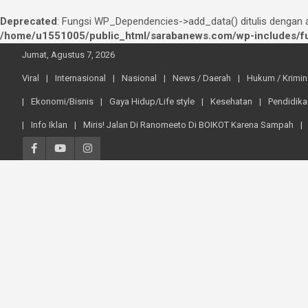
Deprecated
: Fungsi WP_Dependencies->add_data() ditulis dengan
/home/u1551005/public_html/sarabanews.com/wp-includes/fu
Skip
Jumat, Agustus 7, 2026
to
content
Viral
Internasional
Nasional
News / Daerah
Hukum / Krimin
Ekonomi/Bisnis
Gaya Hidup/Life style
Kesehatan
Pendidika
Info Iklan
Miris! Jalan Di Ranomeeto Di BOIKOT Karena Sampah