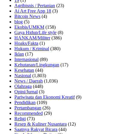
19
(1)
Agribisnis / Pertanian
(23)
Ai Art Free App 18
(3)
Bitcoin News
(4)
blog
(5)
Ekobis/UMKM
(158)
Gaya Hidup/Life style
(8)
HANKAM/Militer
(386)
Hoaks/Fakta
(1)
Hukum / Kriminal
(380)
Iklan
(17)
Internasional
(89)
Kehutanan/Lingkungan
(17)
Kesehatan
(44)
Nasional
(1,803)
News / Daerah
(1,036)
Olahraga
(448)
Opini/Jurnal
(3)
Pariwisata dan Ekonomi Kreatif
(9)
Pendidikan
(109)
Pertambangan
(26)
Recommended
(29)
Religi
(73)
Resep & Kuliner Nusantara
(12)
Saatnya Rakyat Bicara
(44)