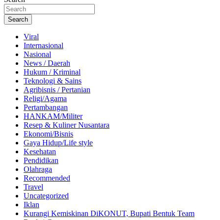
Search
Viral
Internasional
Nasional
News / Daerah
Hukum / Kriminal
Teknologi & Sains
Agribisnis / Pertanian
Religi/Agama
Pertambangan
HANKAM/Militer
Resep & Kuliner Nusantara
Ekonomi/Bisnis
Gaya Hidup/Life style
Kesehatan
Pendidikan
Olahraga
Recommended
Travel
Uncategorized
Iklan
Kurangi Kemiskinan DiKONUT, Bupati Bentuk Team