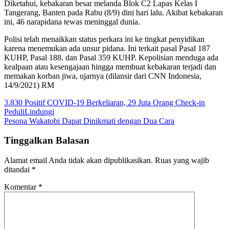
Diketahui, kebakaran besar melanda Blok C2 Lapas Kelas I
Tangerang, Banten pada Rabu (8/9) dini hari lalu. Akibat kebakaran
ini, 46 narapidana tewas meninggal dunia.
Polisi telah menaikkan status perkara ini ke tingkat penyidikan
karena menemukan ada unsur pidana. Ini terkait pasal Pasal 187
KUHP, Pasal 188, dan Pasal 359 KUHP. Kepolisian menduga ada
kealpaan atau kesengajaan hingga membuat kebakaran terjadi dan
memakan korban jiwa, ujarnya (dilansir dari CNN Indonesia,
14/9/2021) RM
Navigasi
3.830 Positif COVID-19 Berkeliaran, 29 Juta Orang Check-in
PeduliLindungi
pos
Pesona Wakatobi Dapat Dinikmati dengan Dua Cara
Tinggalkan Balasan
Alamat email Anda tidak akan dipublikasikan.
Ruas yang wajib
ditandai
*
Komentar
*