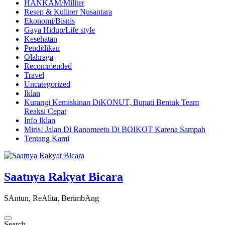
HANKAM/Militer
Resep & Kuliner Nusantara
Ekonomi/Bisnis
Gaya Hidup/Life style
Kesehatan
Pendidikan
Olahraga
Recommended
Travel
Uncategorized
Iklan
Kurangi Kemiskinan DiKONUT, Bupati Bentuk Team
Reaksi Cepat
Info Iklan
Miris! Jalan Di Ranomeeto Di BOIKOT Karena Sampah
Tentang Kami
Saatnya Rakyat Bicara
SAntun, ReAlita, BerimbAng
Search