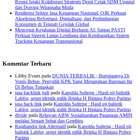
Resmi Jajaki Kolaborasi Strategis Demi Cetak SDM Unggul
dan Dorong Wirausaha Muda
Resiliensi Sektor Jasa Keuangan Nasional: OJK Perkuat
Akselerasi Reformasi, Digitalisasi, dan Perlindungan
Konsumen di Tengah Gejolak Global
Mencegat Kejahatan Digital Berbasis AI: Satgas PASTI
Perkuat Sinergi Lintas Lembaga dan Kembangkan Sistem
Tracking Keuangan Transnasional
Komentar Terbaru
Libby Evans
pada
DUNIA TERBALIK ; Buronannya Di
Vonis Bebas, Penyidik KPK Yang Menangkap Buronan Itu
Di Bebas Tugaskan
jasa backlink judi
pada
Kapolda Sulteng : Hasil uji balistik
Labfor, senpi identik milik Bripka H Bintara Polres Parimo
jasa back link
pada
Kapolda Sulteng : Hasil uji balistik
Labfor, senpi identik milik Bripka H Bintara Polres Parimo
divide
pada
Relawan ABW Sosialisasikan Pasangan AMIN
melalui Senam Sehat dan Gembira
Rajabandot link Alternatif
pada
Kapolda Sulteng : Hasil uji
balistik Labfor, senpi identik milik Bripka H Bintara Polres
Parimo