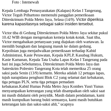
Foto : Istemewah
Kepala Lembaga Pemasyarakatan (Kalapas) Kelas I Tangerang,
Victor Teguh Prihartono memenuhi panggilan pemeriksaan
Ditreskrimum Polda Metro Jaya, Selasa (14/9).
Victor diperiksa
karena kapasitasnya sebagai saksi insiden tersebut.
Victor tiba di Gedung Ditreskrimum Polda Metro Jaya sekitar pukul
10.42 WIB dengan mengenakan kemeja kotak-kotak. Saat tiba,
Victor mengabaikan pertanyaan yang diajukan oleh wartawan. Ia
memilih bungkam dan langsung masuk ke dalam gedung.
Kepolisian juga menjadwalkan pemeriksaan terhadap Kabid
Administrasi, Kasie Perawatan, Kepala KPLP, Kasubag Hukum,
Kasie Kamanan, Kepala Tata Usaha Lapas Kelas I Tangerang pada
hari ini juga.Sebelumnya, Ditreskrimum Polda Metro Jaya dan
Satreskrim Polrestro Tangerang Kota telah memeriksa 25 orang
saksi pada Senin (13/9) kemarin. Mereka adalah 12 petugas lapas,
tujuh narapidana penghuni Blok C2 yang selamat dari kebakaran,
tiga petugas PLN, serta tiga petugas pemadam
kebakaran.Kabid Humas Polda Metro Jaya Kombes Yusri Yunus
menyampaikan keterangan yang telah disampaikan oleh saksi saat
ini masih didalami oleh penyidik. Masih dalam pendalaman, kami
masih kumpulkan barang bukti semuanya, kami masih butuhkan
keterangan lain dan saksi-saksi ahli,” ucapnya