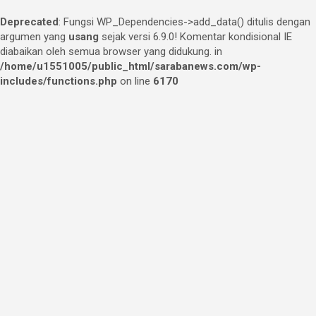
Deprecated
: Fungsi WP_Dependencies->add_data() ditulis dengan
argumen yang
usang
sejak versi 6.9.0! Komentar kondisional IE
diabaikan oleh semua browser yang didukung. in
/home/u1551005/public_html/sarabanews.com/wp-
includes/functions.php
on line
6170
Skip
to
content