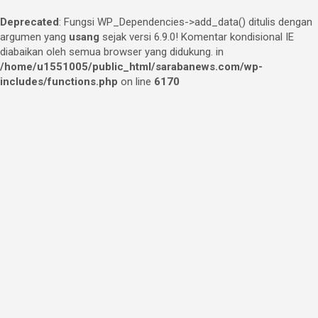
Deprecated
: Fungsi WP_Dependencies->add_data() ditulis dengan
argumen yang
usang
sejak versi 6.9.0! Komentar kondisional IE
diabaikan oleh semua browser yang didukung. in
/home/u1551005/public_html/sarabanews.com/wp-
includes/functions.php
on line
6170
Skip
to
content