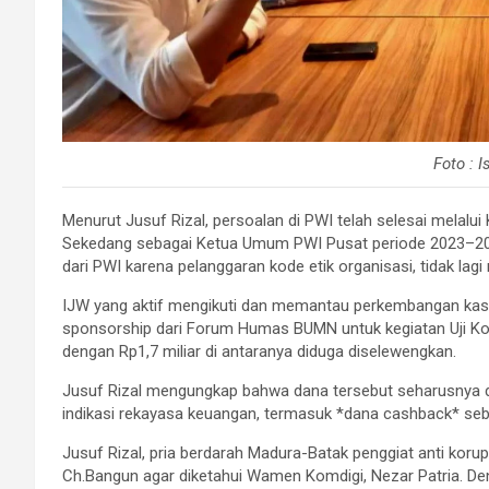
Foto : 
Menurut Jusuf Rizal, persoalan di PWI telah selesai melal
Sekedang sebagai Ketua Umum PWI Pusat periode 2023–202
dari PWI karena pelanggaran kode etik organisasi, tidak lag
IJW yang aktif mengikuti dan memantau perkembangan ka
sponsorship dari Forum Humas BUMN untuk kegiatan Uji Ko
dengan Rp1,7 miliar di antaranya diduga diselewengkan.
Jusuf Rizal mengungkap bahwa dana tersebut seharusnya 
indikasi rekayasa keuangan, termasuk *dana cashback* sebe
Jusuf Rizal, pria berdarah Madura-Batak penggiat anti koru
Ch.Bangun agar diketahui Wamen Komdigi, Nezar Patria. Den