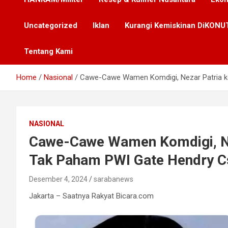
Uncategorized
Iklan
Kurangi Kemiskinan DiKONUT
Tentang Kami
Home
Nasional
Cawe-Cawe Wamen Komdigi, Nezar Patria ke
NASIONAL
Cawe-Cawe Wamen Komdigi, Nez
Tak Paham PWI Gate Hendry C
Desember 4, 2024
sarabanews
Jakarta – Saatnya Rakyat Bicara.com