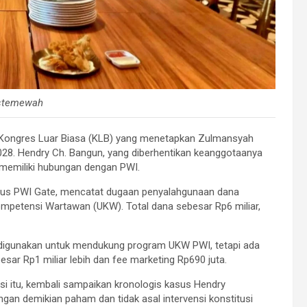
Istemewah
ui Kongres Luar Biasa (KLB) yang menetapkan Zulmansyah
8. Hendry Ch. Bangun, yang diberhentikan keanggotaanya
i memiliki hubungan dengan PWI.
sus PWI Gate, mencatat dugaan penyalahgunaan dana
mpetensi Wartawan (UKW). Total dana sebesar Rp6 miliar,
digunakan untuk mendukung program UKW PWI, tetapi ada
sar Rp1 miliar lebih dan fee marketing Rp690 juta.
psi itu, kembali sampaikan kronologis kasus Hendry
gan demikian paham dan tidak asal intervensi konstitusi