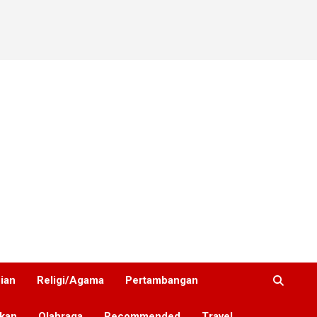
nian
Religi/Agama
Pertambangan
ikan
Olahraga
Recommended
Travel