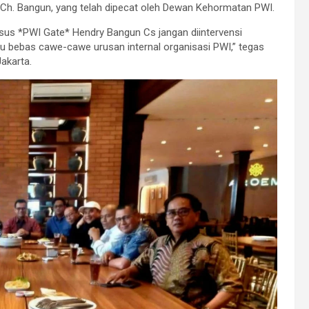
h. Bangun, yang telah dipecat oleh Dewan Kehormatan PWI.
Kasus *PWI Gate* Hendry Bangun Cs jangan diintervensi
bebas cawe-cawe urusan internal organisasi PWI,” tegas
akarta.