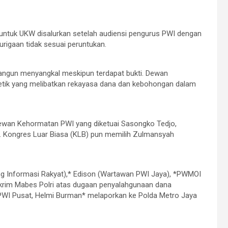
ntuk UKW disalurkan setelah audiensi pengurus PWI dengan
igaan tidak sesuai peruntukan.
Bangun menyangkal meskipun terdapat bukti. Dewan
ik yang melibatkan rekayasa dana dan kebohongan dalam
Dewan Kehormatan PWI yang diketuai Sasongko Tedjo,
. Kongres Luar Biasa (KLB) pun memilih Zulmansyah
g Informasi Rakyat),* Edison (Wartawan PWI Jaya), *PWMOI
krim Mabes Polri atas dugaan penyalahgunaan dana
PWI Pusat, Helmi Burman* melaporkan ke Polda Metro Jaya