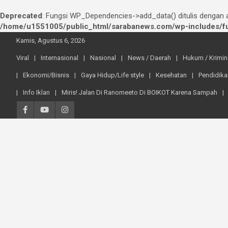
Deprecated
: Fungsi WP_Dependencies->add_data() ditulis dengan
/home/u1551005/public_html/sarabanews.com/wp-includes/fu
Skip
Kamis, Agustus 6, 2026
to
content
Viral
Internasional
Nasional
News / Daerah
Hukum / Krimin
Ekonomi/Bisnis
Gaya Hidup/Life style
Kesehatan
Pendidika
Info Iklan
Miris! Jalan Di Ranomeeto Di BOIKOT Karena Sampah