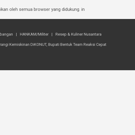
baikan oleh semua browser yang didukung. in
mbangan
HANKAM/Militer
Resep & Kuliner Nusantara
rangi Kemiskinan DiKONUT, Bupati Bentuk Team Reaksi Cepat