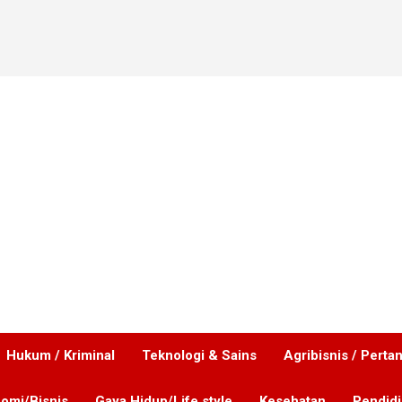
Hukum / Kriminal
Teknologi & Sains
Agribisnis / Perta
omi/Bisnis
Gaya Hidup/Life style
Kesehatan
Pendid