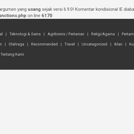
 argumen yang
usang
sejak versi 6.9.0! Komentar kondisional IE dia
nctions.php
on line
6170
al
Teknologi & Sains
Agribisnis / Pertanian
Religi/Agama
Perta
n
Olahraga
Recommended
Travel
Uncategorized
Iklan
Ku
Tentang Kami