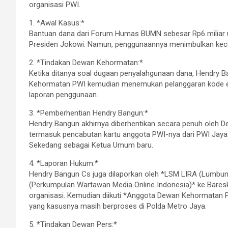
organisasi PWI.
1. *Awal Kasus:*
Bantuan dana dari Forum Humas BUMN sebesar Rp6 miliar u
Presiden Jokowi. Namun, penggunaannya menimbulkan kecur
2. *Tindakan Dewan Kehormatan:*
Ketika ditanya soal dugaan penyalahgunaan dana, Hendry 
Kehormatan PWI kemudian menemukan pelanggaran kode et
laporan penggunaan.
3. *Pemberhentian Hendry Bangun:*
Hendry Bangun akhirnya diberhentikan secara penuh oleh 
termasuk pencabutan kartu anggota PWI-nya dari PWI Jaya
Sekedang sebagai Ketua Umum baru.
4. *Laporan Hukum:*
Hendry Bangun Cs juga dilaporkan oleh *LSM LIRA (Lumbun
(Perkumpulan Wartawan Media Online Indonesia)* ke Bares
organisasi. Kemudian diikuti *Anggota Dewan Kehormatan 
yang kasusnya masih berproses di Polda Metro Jaya.
5. *Tindakan Dewan Pers:*