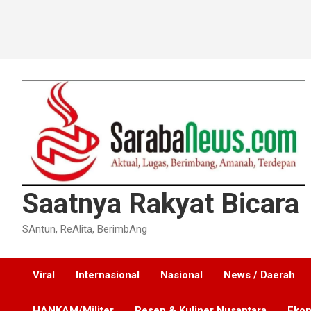
Saatnya Rakyat Bicara
SAntun, ReAlita, BerimbAng
Viral
Internasional
Nasional
News / Daerah
HANKAM/Militer
Resep & Kuliner Nusantara
Ekon