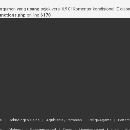
 argumen yang
usang
sejak versi 6.9.0! Komentar kondisional IE dia
nctions.php
on line
6170
al
Teknologi & Sains
Agribisnis / Pertanian
Religi/Agama
Perta
n
Olahraga
Recommended
Travel
Uncategorized
Iklan
Ku