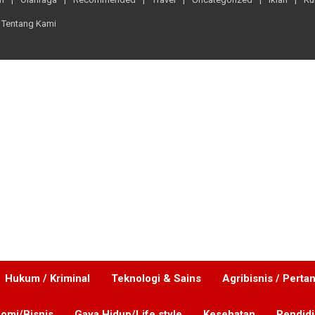
Tentang Kami
Hukum / Kriminal
Teknologi & Sains
Agribisnis / Perta
omi/Bisnis
Gaya Hidup/Life style
Kesehatan
Pendid