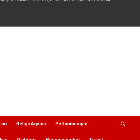
nian
Religi/Agama
Pertambangan
ikan
Olahraga
Recommended
Travel