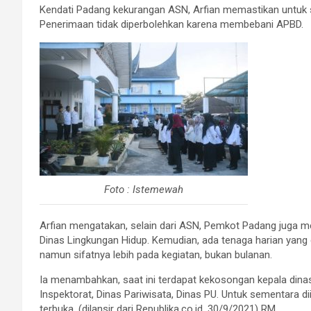
Kendati Padang kekurangan ASN, Arfian memastikan untuk sa
Penerimaan tidak diperbolehkan karena membebani APBD.
Foto : Istemewah
Arfian mengatakan, selain dari ASN, Pemkot Padang juga mem
Dinas Lingkungan Hidup. Kemudian, ada tenaga harian yang 
namun sifatnya lebih pada kegiatan, bukan bulanan.
Ia menambahkan, saat ini terdapat kekosongan kepala dinas 
Inspektorat, Dinas Pariwisata, Dinas PU. Untuk sementara di
terbuka. (dilansir dari Republika.co.id, 30/9/2021) RM.