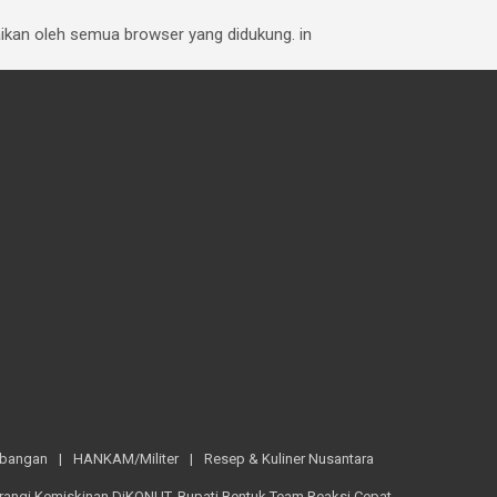
baikan oleh semua browser yang didukung. in
mbangan
HANKAM/Militer
Resep & Kuliner Nusantara
rangi Kemiskinan DiKONUT, Bupati Bentuk Team Reaksi Cepat