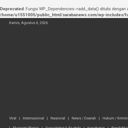
Deprecated
: Fungsi WP_Dependencies->add_data() ditulis dengan
/home/u1551005/public_html/sarabanews.com/wp-includes/fu
Skip
Kamis, Agustus 6, 2026
to
content
Viral
Internasional
Nasional
News / Daerah
Hukum / Krimin
Ekonomi/Bisnis
Gaya Hidup/Life style
Kesehatan
Pendidika