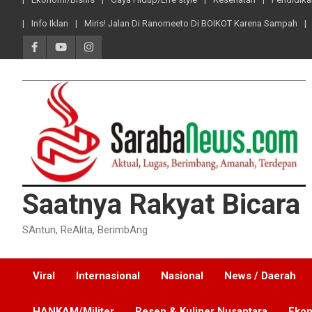
Info Iklan
Miris! Jalan Di Ranomeeto Di BOIKOT Karena Sampah
Saatnya Rakyat Bicara
SAntun, ReAlita, BerimbAng
Viral
Internasional
Nasional
News / Daerah
HANKAM/Militer
Resep & Kuliner Nusantara
Ekon