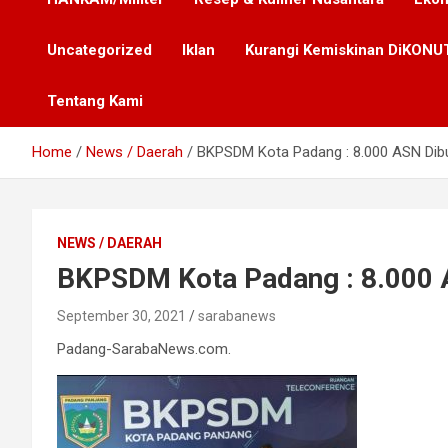
Uncategorized
Iklan
Kurangi Kemiskinan DiKONUT
Tentang Kami
Home
News / Daerah
BKPSDM Kota Padang : 8.000 ASN Dib
NEWS / DAERAH
BKPSDM Kota Padang : 8.000 
September 30, 2021
sarabanews
Padang-SarabaNews.com.